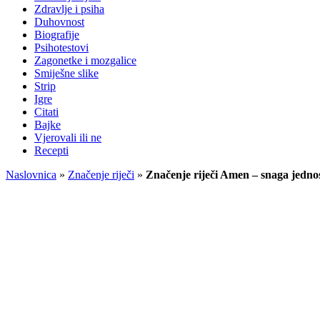
Zdravlje i psiha
Duhovnost
Biografije
Psihotestovi
Zagonetke i mozgalice
Smiješne slike
Strip
Igre
Citati
Bajke
Vjerovali ili ne
Recepti
Naslovnica
»
Značenje riječi
»
Značenje riječi Amen – snaga jedno