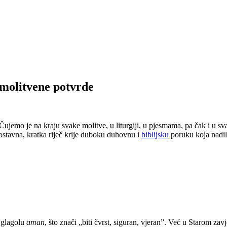
 molitvene potvrde
 Čujemo je na kraju svake molitve, u liturgiji, u pjesmama, pa čak i u
ostavna, kratka riječ krije duboku duhovnu i
biblijsku
poruku koja nadil
u glagolu
aman
, što znači „biti čvrst, siguran, vjeran”. Već u Starom za