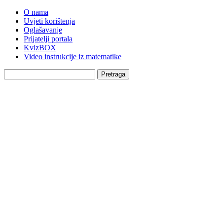
O nama
Uvjeti korištenja
Oglašavanje
Prijatelji portala
KvizBOX
Video instrukcije iz matematike
Pretraga