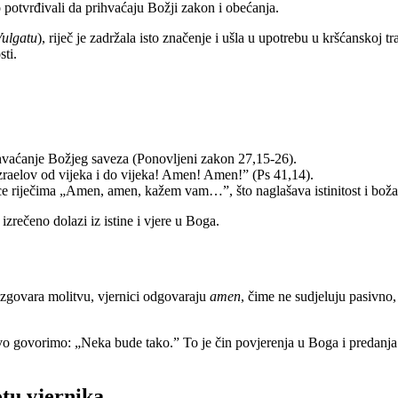
 potvrđivali da prihvaćaju Božji zakon i obećanja.
ulgatu
), riječ je zadržala isto značenje i ušla u upotrebu u kršćanskoj t
sti.
hvaćanje Božjeg saveza (Ponovljeni zakon 27,15-26).
aelov od vijeka i do vijeka! Amen! Amen!” (Ps 41,14).
e riječima „Amen, amen, kažem vam…”, što naglašava istinitost i božans
zrečeno dolazi iz istine i vjere u Boga.
zgovara molitvu, vjernici odgovaraju
amen
, čime ne sudjeluju pasivno,
vo govorimo: „Neka bude tako.” To je čin povjerenja u Boga i predanja
tu vjernika