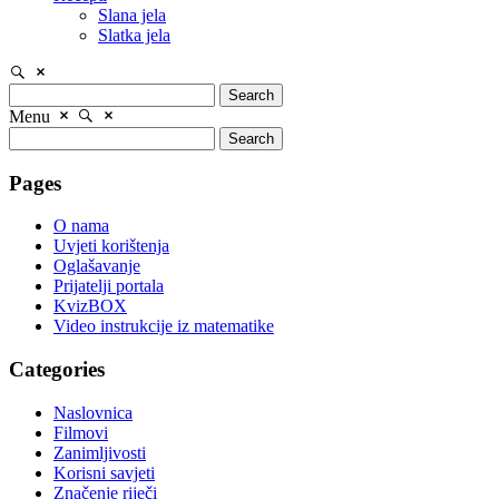
Slana jela
Slatka jela
Search
Menu
Search
Pages
O nama
Uvjeti korištenja
Oglašavanje
Prijatelji portala
KvizBOX
Video instrukcije iz matematike
Categories
Naslovnica
Filmovi
Zanimljivosti
Korisni savjeti
Značenje riječi