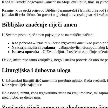
Kada su Izraelci odgovarali „amen” na Mojsijeve upute, time su javno
Kasnije, kroz grčki prijevod Biblije (
Septuagintu
) i latinski prijevod (
V
jednako ili vrlo slično, što govori o njezinoj univerzalnoj snazi i važno
Biblijsko značenje riječi amen
U Svetom pismu riječ amen pojavljuje se na različite načine:
Kao potvrda
– Izraelci su često izgovarali
amen
kao javno pri
Na kraju molitvi i psalama
– „Blagoslovljen Gospodin Bog Izr
Isusova uporaba
– U Evanđeljima Isus često započinje rečenic
Dakle,
amen
nije samo zaključak, nego i snažna potvrda da ono što je i
Liturgijska i duhovna uloga
U kršćanskoj liturgiji riječ
amen
ima posebno mjesto. Kada svećenik i
izraz vjere cijele zajednice.
Na osobnoj razini, kada izgovaramo
amen
na kraju molitve, mi zapra
riječi i Božjeg djelovanja.
Značenje riječi amen u svakodnevnom živo