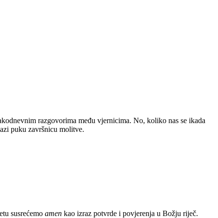
 svakodnevnim razgovorima među vjernicima. No, koliko nas se ikada
azi puku završnicu molitve.
vjetu susrećemo
amen
kao izraz potvrde i povjerenja u Božju riječ.