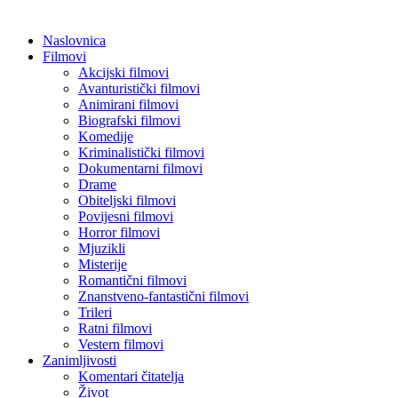
Naslovnica
Filmovi
Akcijski filmovi
Avanturistički filmovi
Animirani filmovi
Biografski filmovi
Komedije
Kriminalistički filmovi
Dokumentarni filmovi
Drame
Obiteljski filmovi
Povijesni filmovi
Horror filmovi
Mjuzikli
Misterije
Romantični filmovi
Znanstveno-fantastični filmovi
Trileri
Ratni filmovi
Vestern filmovi
Zanimljivosti
Komentari čitatelja
Život