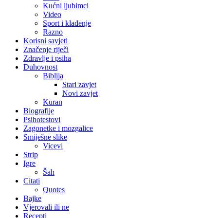
Kućni ljubimci
Video
Sport i klađenje
Razno
Korisni savjeti
Značenje riječi
Zdravlje i psiha
Duhovnost
Biblija
Stari zavjet
Novi zavjet
Kuran
Biografije
Psihotestovi
Zagonetke i mozgalice
Smiješne slike
Vicevi
Strip
Igre
Šah
Citati
Quotes
Bajke
Vjerovali ili ne
Recepti