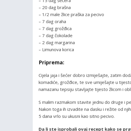
– 15 dag šećera
– 20 dag brašna
– 1/2 male žlice praška za pecivo
– 7 dag oraha
– 7 dag grožđica
– 7 dag čokolade
– 2 dag margarina
– Limunova korica
Priprema:
Cijela jaja i šećer dobro izmiješajte, zatim d
komadiće, grožđice, te sve umiješajte u tijesto
namazanu tepsiju stavljajte tijesto žlicom i ob
S malim razmakom stavite jednu do druge i p
Nakon toga ih izvadite na dasku i režite od nji
5 dana vrlo su ukusni kao sitno pecivo.
Da li ste isprobali ovaj recept kako se pr