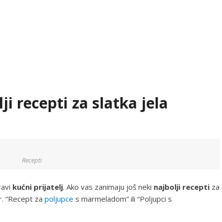
ji recepti za slatka jela
Recepti
ravi
kućni prijatelj
. Ako vas zanimaju još neki
najbolji recepti
za
. “Recept za
poljupce
s marmeladom” ili “Poljupci s