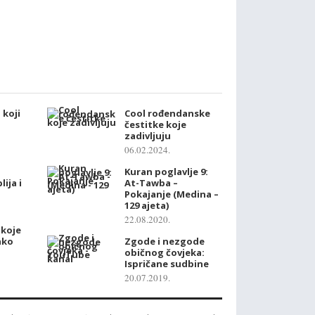
 koji
Cool rođendanske
čestitke koje
zadivljuju
06.02.2024.
Kuran poglavlje 9:
lija i
At-Tawba –
Pokajanje (Medina –
129 ajeta)
22.08.2020.
 koje
ako
Zgode i nezgode
običnog čovjeka:
Ispričane sudbine
20.07.2019.