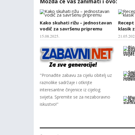
Možda će vas zanimati i ovo:
Kako skuhati rižu – jednostavan
Recept 
vodič za savršenu pripremu
klasik 
15.08.2025.
21.05.202
"Pronađite zabavu za cijelu obitelj uz
raznolike sadržaje i otkrijte
interesantne činjenice iz cijelog
svijeta. Spremite se za nezaboravno
iskustvo!"