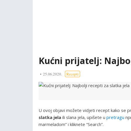
Kućni prijatelj: Najbol
25.06.2020.
Recepti
U ovoj objavi možete vidjeti recept kako se p
slatka jela
ili slana jela, upišete u
pretragu
npr
marmeladom” i kliknete “Search”.