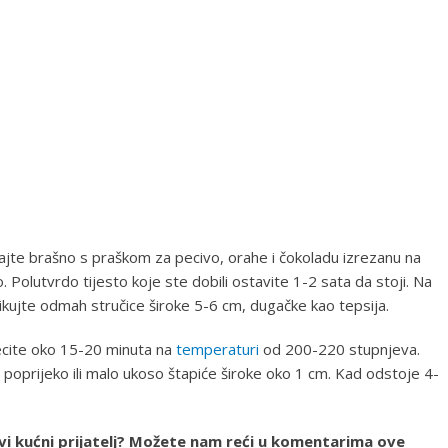
odajte brašno s praškom za pecivo, orahe i čokoladu izrezanu na
. Polutvrdo tijesto koje ste dobili ostavite 1-2 sata da stoji. Na
likujte odmah stručice široke 5-6 cm, dugačke kao tepsija.
ecite oko 15-20 minuta na
temperaturi
od 200-220 stupnjeva.
h poprijeko ili malo ukoso štapiće široke oko 1 cm. Kad odstoje 4-
avi kućni prijatelj? Možete nam reći u komentarima ove