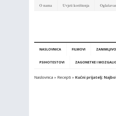
O nama
Uvjeti korištenja
Oglašava
NASLOVNICA
FILMOVI
ZANIMLJIVO
PSIHOTESTOVI
ZAGONETKE I MOZGALI
Naslovnica
»
Recepti
»
Kućni prijatelj: Najbol