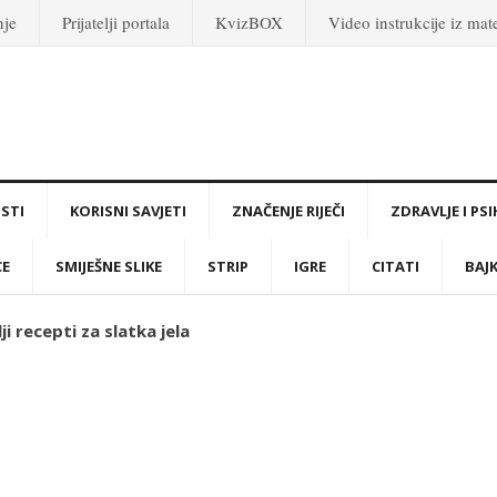
nje
Prijatelji portala
KvizBOX
Video instrukcije iz ma
STI
KORISNI SAVJETI
ZNAČENJE RIJEČI
ZDRAVLJE I PS
CE
SMIJEŠNE SLIKE
STRIP
IGRE
CITATI
BAJ
ji recepti za slatka jela