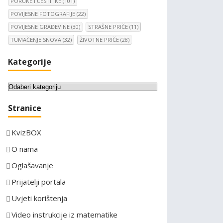
PORUKE I ČESTITKE
(101)
POVIJESNE FOTOGRAFIJE
(22)
POVIJESNE GRAĐEVINE
(30)
STRAŠNE PRIČE
(11)
TUMAČENJE SNOVA
(32)
ŽIVOTNE PRIČE
(28)
Kategorije
K
a
Stranice
t
e
KvizBOX
g
o
O nama
r
Oglašavanje
i
Prijatelji portala
j
e
Uvjeti korištenja
Video instrukcije iz matematike