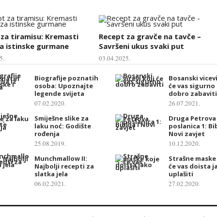
za tiramisu: Kremasti
Recept za gravče na tavče –
za istinske gurmane
Savršeni ukus svaki put
5.
03.04.2025.
Biografije poznatih
Bosanski vicevi
osoba: Upoznajte
će vas sigurno
legende svijeta
dobro zabaviti
07.02.2020.
26.07.2021.
Smiješne slike za
Druga Petrova
laku noć: Godište
poslanica 1: Bib
rođenja
Novi zavjet
25.08.2019.
10.12.2020.
Munchmallow II:
Strašne maske
Najbolji recepti za
će vas doista j
slatka jela
uplašiti
06.02.2021.
27.02.2020.