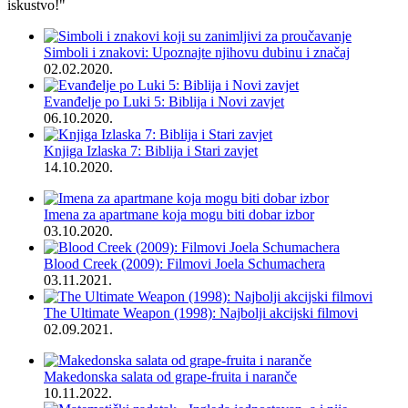
iskustvo!"
Simboli i znakovi: Upoznajte njihovu dubinu i značaj
02.02.2020.
Evanđelje po Luki 5: Biblija i Novi zavjet
06.10.2020.
Knjiga Izlaska 7: Biblija i Stari zavjet
14.10.2020.
Imena za apartmane koja mogu biti dobar izbor
03.10.2020.
Blood Creek (2009): Filmovi Joela Schumachera
03.11.2021.
The Ultimate Weapon (1998): Najbolji akcijski filmovi
02.09.2021.
Makedonska salata od grape-fruita i naranče
10.11.2022.