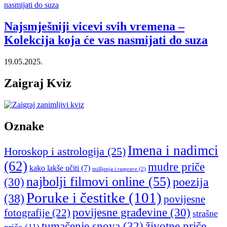
Najsmješniji vicevi svih vremena –
Kolekcija koja će vas nasmijati do suza
19.05.2025.
Zaigraj Kviz
Oznake
Imena i nadimci
Horoskop i astrologija
(25)
(62)
mudre priče
kako lakše učiti
(7)
mišljenja i rasprave
(2)
najbolji filmovi online
(55)
poezija
(30)
Poruke i čestitke
(101)
(38)
povijesne
povijesne građevine
(30)
fotografije
(22)
strašne
tumačenje snova
(32)
životne priče