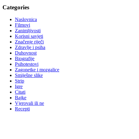
Categories
Naslovnica
Filmovi
Zanimljivosti
Korisni savjeti
Značenje riječi
Zdravlje i psiha
Duhovnost
Biografije
Psihotestovi
Zagonetke i mozgalice
Smiješne slike
Strip
Igre
Citati
Bajke
Vjerovali ili ne
Recepti