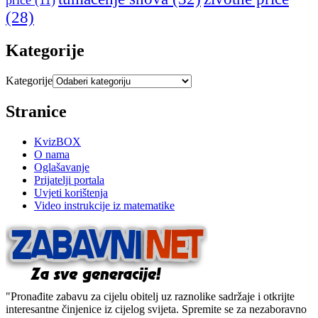
priče
(11)
(28)
Kategorije
Kategorije
Stranice
KvizBOX
O nama
Oglašavanje
Prijatelji portala
Uvjeti korištenja
Video instrukcije iz matematike
"Pronađite zabavu za cijelu obitelj uz raznolike sadržaje i otkrijte
interesantne činjenice iz cijelog svijeta. Spremite se za nezaboravno