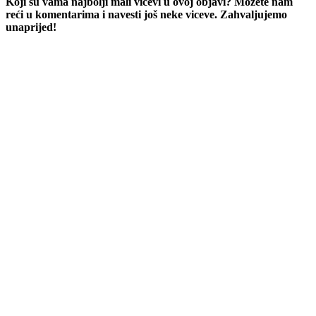
Koji su vama najbolji mali vicevi u ovoj objavi? Možete nam
reći u komentarima i navesti još neke viceve. Zahvaljujemo
unaprijed!