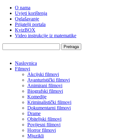
O nama
Uvjeti korištenja
Oglašavanje
Prijatelji portala
KvizBOX
Video instrukcije iz matematike
Pretraga
Naslovnica
Filmovi
Akcijski filmovi
Avanturistički filmovi
Animirani filmovi
Biografski filmovi
Komedije
Kriminalistički filmovi
Dokumentarni filmovi
Drame
Obiteljski filmovi
Povijesni filmovi
Horror filmovi
Mjuzikli