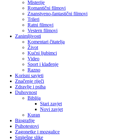
Misterije
Romantični filmovi
Znanstveno-fantastični filmovi
Trileri
Ratni filmovi
Vestern filmovi
Zanimljivosti
Komentari čitatelja
Život
Kućni ljubimci
Video
Sport i klađenje
Razno
Korisni savjeti
Značenje riječi
Zdravlje i psiha
Duhovnost
Biblija
Stari zavjet
Novi zavjet
Kuran
Biografije
Psihotestovi
Zagonetke i mozgalice
Smiješne slike