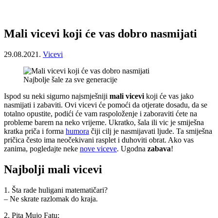
Mali vicevi koji će vas dobro nasmijati
29.08.2021.
Vicevi
Najbolje šale za sve generacije
Ispod su neki sigurno najsmješniji
mali vicevi
koji će vas jako
nasmijati i zabaviti. Ovi vicevi će pomoći da otjerate dosadu, da se
totalno opustite, podići će vam raspoloženje i zaboraviti ćete na
probleme barem na neko vrijeme. Ukratko, šala ili vic je smiješna
kratka priča i forma
humora
čiji cilj je nasmijavati ljude. Ta smiješna
pričica često ima neočekivani rasplet i duhoviti obrat. Ako vas
zanima, pogledajte neke
nove viceve
. Ugodna
zabava
!
Najbolji mali vicevi
1. Šta rade huligani matematičari?
– Ne skrate razlomak do kraja.
2. Pita Mujo Fatu: