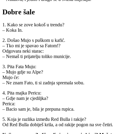
Dobre šale
1. Kako se zove kokoš u trendu?
– Koka In.
2. Došao Mujo s puškom u kafić.
– Tko mi je spavao sa Fatom!?
Odgovara neki starac:
– Nemaš ti prijatelju toliko municije.
3. Pita Fata Muju:
– Mujo gdje su Alpe?
Mujo će:
– Ne znam Fato, ti si zadnja spremala sobu.
4. Pita majka Pericu:
– Gdje nam je cjediljka?
Perica:
– Bacio sam je, bila je prepuna rupica.
5. Koja je razlika između Red Bulla i rakije?
Od Red Bulla dobiješ krila, a od rakije pogon na sve četiri.