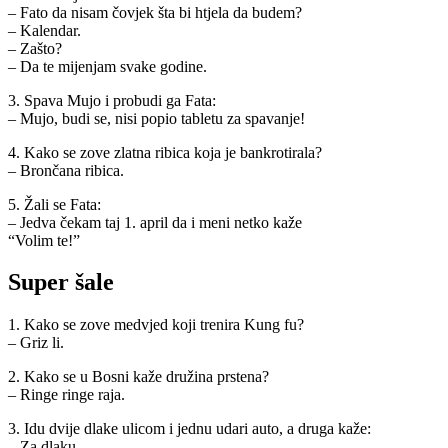
– Fato da nisam čovjek šta bi htjela da budem?
– Kalendar.
– Zašto?
– Da te mijenjam svake godine.
3. Spava Mujo i probudi ga Fata:
– Mujo, budi se, nisi popio tabletu za spavanje!
4. Kako se zove zlatna ribica koja je bankrotirala?
– Brončana ribica.
5. Žali se Fata:
– Jedva čekam taj 1. april da i meni netko kaže
“Volim te!”
Super šale
1. Kako se zove medvjed koji trenira Kung fu?
– Griz li.
2. Kako se u Bosni kaže družina prstena?
– Ringe ringe raja.
3. Idu dvije dlake ulicom i jednu udari auto, a druga kaže:
– Za dlaku.