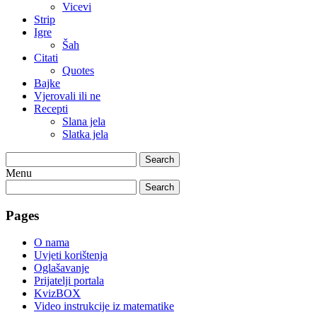
Vicevi
Strip
Igre
Šah
Citati
Quotes
Bajke
Vjerovali ili ne
Recepti
Slana jela
Slatka jela
Search
Menu
Search
Pages
O nama
Uvjeti korištenja
Oglašavanje
Prijatelji portala
KvizBOX
Video instrukcije iz matematike