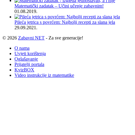
Matematički zadatak – Učini učenje zabavnim!
01.08.2019.
Pileća jetrica s povrćem: Najbolji recepti za slana jela
29.09.2021.
© 2026
Zabavni NET
- Za sve generacije!
O nama
Uvjeti korištenja
Oglašavanje
Prijatelji portala
KvizBOX
Video instrukcije iz matematike