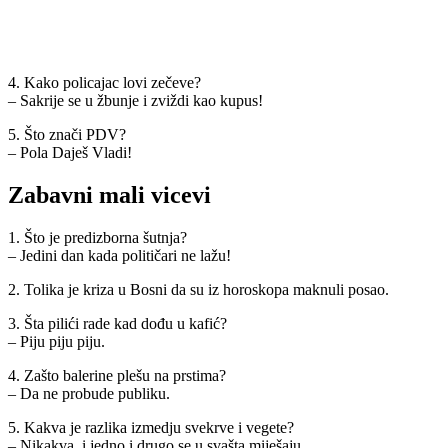
4. Kako policajac lovi zečeve?
– Sakrije se u žbunje i zviždi kao kupus!
5. Što znači PDV?
– Pola Daješ Vladi!
Zabavni mali vicevi
1. Što je predizborna šutnja?
– Jedini dan kada političari ne lažu!
2. Tolika je kriza u Bosni da su iz horoskopa maknuli posao.
3. Šta pilići rade kad dođu u kafić?
– Piju piju piju.
4. Zašto balerine plešu na prstima?
– Da ne probude publiku.
5. Kakva je razlika izmedju svekrve i vegete?
– Nikakva, i jedno i drugo se u svašta miješaju.