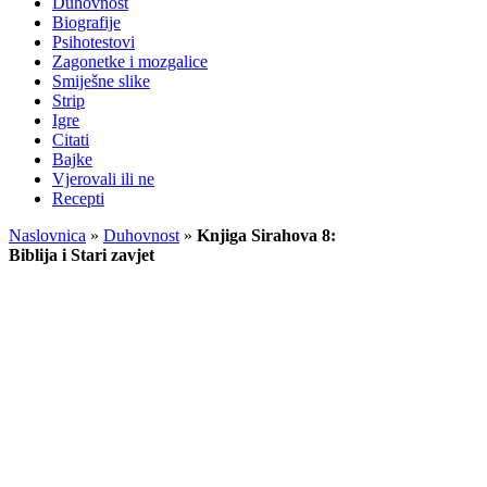
Duhovnost
Biografije
Psihotestovi
Zagonetke i mozgalice
Smiješne slike
Strip
Igre
Citati
Bajke
Vjerovali ili ne
Recepti
Naslovnica
»
Duhovnost
»
Knjiga Sirahova 8:
Biblija i Stari zavjet