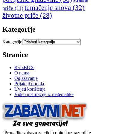
tumačenje snova
(32)
priče
(11)
životne priče
(28)
Kategorije
Kategorije
Stranice
KvizBOX
O nama
Oglašavanje
Prijatelji portala
Uvjeti korištenja
Video instrukcije iz matematike
"Pronađite zabavu za cijelu obitelj uz raznolike