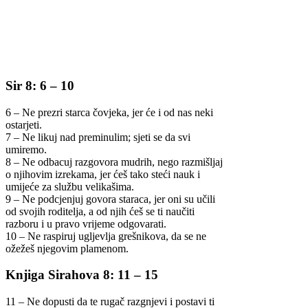
Sir 8: 6 – 10
6 – Ne prezri starca čovjeka, jer će i od nas neki
ostarjeti.
7 – Ne likuj nad preminulim; sjeti se da svi
umiremo.
8 – Ne odbacuj razgovora mudrih, nego razmišljaj
o njihovim izrekama, jer ćeš tako steći nauk i
umijeće za službu velikašima.
9 – Ne podcjenjuj govora staraca, jer oni su učili
od svojih roditelja, a od njih ćeš se ti naučiti
razboru i u pravo vrijeme odgovarati.
10 – Ne raspiruj ugljevlja grešnikova, da se ne
ožežeš njegovim plamenom.
Knjiga Sirahova 8: 11 – 15
11 – Ne dopusti da te rugač razgnjevi i postavi ti