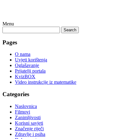
Menu
Search
Pages
O nama
Uvjeti korištenja
Oglašavanje
Prijatelji portala
KvizBOX
Video instrukcije iz matematike
Categories
Naslovnica
Filmovi
Zanimljivosti
Korisni savjeti
Značenje riječi
Zdravlje i psiha