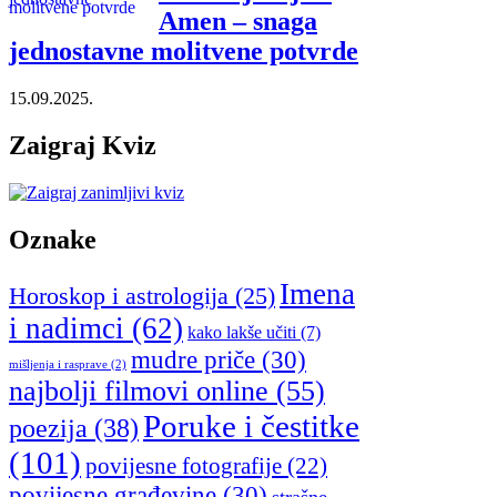
Amen – snaga
jednostavne molitvene potvrde
15.09.2025.
Zaigraj Kviz
Oznake
Imena
Horoskop i astrologija
(25)
i nadimci
(62)
kako lakše učiti
(7)
mudre priče
(30)
mišljenja i rasprave
(2)
najbolji filmovi online
(55)
Poruke i čestitke
poezija
(38)
(101)
povijesne fotografije
(22)
povijesne građevine
(30)
strašne