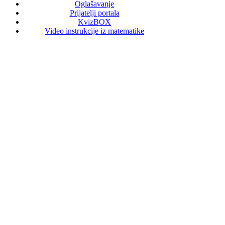
Oglašavanje
Prijatelji portala
KvizBOX
Video instrukcije iz matematike