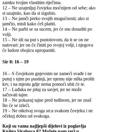
zamku tvojim vlastitim riječima.
12 – Ne uzajmljuj čovjeku moćnijem od sebe; ako
si uzajmio, kao da si izgubio.
13 – Ne jamči preko svojih mogućnosti; ako si
jamčio, misli kako ćeš platiti.
14 – Ne parbi se sa sucem, jer će mu dosuditi po
volji.
15 – Ne idi na put s pustolovom, da ti se on ne
natovari: jer on će činiti po svojoj volji, i njegova
će ludost obojicu upropastiti.
Sir 8: 16 – 19
16 – S čovjekom gnjevnim ne zameći svađe i ne
putuj s njim po pustinji, jer njemu nije ništa proliti
krv, i na mjestu gdje nema pomoći ubit će te.
17 – Luđaka ne pitaj za savjet, jer ne može
sačuvati tajne.
18 – Ne pokazuj tajne pred tuđinom, jer ne znaš
što će se izleći.
19 – Ne otkrivaj svoga srca svakom čovjeku i ne
očekuj dobra od svakoga.
Koji su vama najljepši dijelovi iz poglavlja
Knjiga Sirahova 8? Možete nam reći u