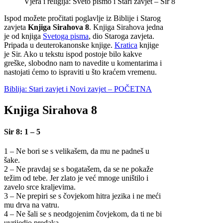
Vjera i religija: Sveto pismo i Stari zavjet – Sir 8
Ispod možete pročitati poglavlje iz Biblije i Starog
zavjeta
Knjiga Sirahova 8
. Knjiga Sirahova jedna
je od knjiga
Svetoga pisma
, dio Staroga zavjeta.
Pripada u deuterokanonske knjige.
Kratica
knjige
je Sir. Ako u tekstu ispod postoje bilo kakve
greške, slobodno nam to navedite u komentarima i
nastojati ćemo to ispraviti u što kraćem vremenu.
Biblija: Stari zavjet i Novi zavjet – POČETNA
Knjiga Sirahova 8
Sir 8: 1 – 5
1 – Ne bori se s velikašem, da mu ne padneš u
šake.
2 – Ne pravdaj se s bogatašem, da se ne pokaže
težim od tebe. Jer zlato je već mnoge uništilo i
zavelo srce kraljevima.
3 – Ne prepiri se s čovjekom hitra jezika i ne meći
mu drva na vatru.
4 – Ne šali se s neodgojenim čovjekom, da ti ne bi
uvrijedio predaka.