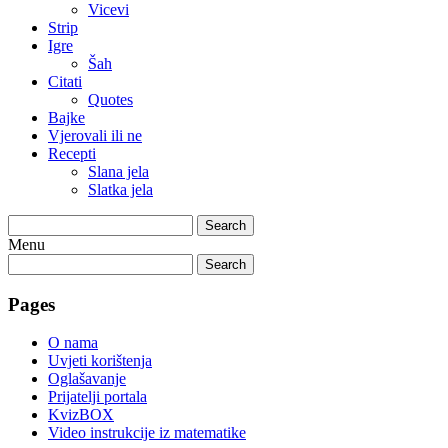
Vicevi
Strip
Igre
Šah
Citati
Quotes
Bajke
Vjerovali ili ne
Recepti
Slana jela
Slatka jela
Search
Menu
Search
Pages
O nama
Uvjeti korištenja
Oglašavanje
Prijatelji portala
KvizBOX
Video instrukcije iz matematike