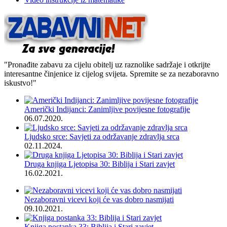
"Pronađite zabavu za cijelu obitelj uz raznolike sadržaje i otkrijte
interesantne činjenice iz cijelog svijeta. Spremite se za nezaboravno
iskustvo!"
Američki Indijanci: Zanimljive povijesne fotografije
06.07.2020.
Ljudsko srce: Savjeti za održavanje zdravlja srca
02.11.2024.
Druga knjiga Ljetopisa 30: Biblija i Stari zavjet
16.02.2021.
Nezaboravni vicevi koji će vas dobro nasmijati
09.10.2021.
Knjiga postanka 33: Biblija i Stari zavjet