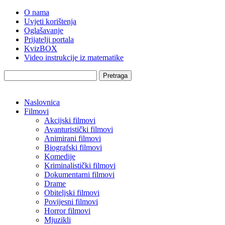
O nama
Uvjeti korištenja
Oglašavanje
Prijatelji portala
KvizBOX
Video instrukcije iz matematike
Pretraga
Naslovnica
Filmovi
Akcijski filmovi
Avanturistički filmovi
Animirani filmovi
Biografski filmovi
Komedije
Kriminalistički filmovi
Dokumentarni filmovi
Drame
Obiteljski filmovi
Povijesni filmovi
Horror filmovi
Mjuzikli