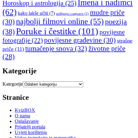
Imena i nadimci
Horoskop i astrologija
(25)
(62)
mudre priče
kako lakše učiti
(7)
mišljenja i rasprave
(2)
najbolji filmovi online
(55)
poezija
(30)
Poruke i čestitke
(101)
(38)
povijesne
povijesne građevine
(30)
fotografije
(22)
strašne
tumačenje snova
(32)
životne priče
priče
(11)
(28)
Kategorije
Kategorije
Stranice
KvizBOX
O nama
Oglašavanje
Prijatelji portala
Uvjeti korištenja
Video instrukcije iz matematike