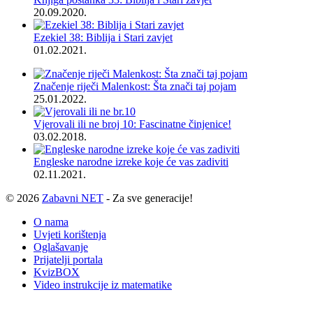
20.09.2020.
Ezekiel 38: Biblija i Stari zavjet
01.02.2021.
Značenje riječi Malenkost: Šta znači taj pojam
25.01.2022.
Vjerovali ili ne broj 10: Fascinatne činjenice!
03.02.2018.
Engleske narodne izreke koje će vas zadiviti
02.11.2021.
© 2026
Zabavni NET
- Za sve generacije!
O nama
Uvjeti korištenja
Oglašavanje
Prijatelji portala
KvizBOX
Video instrukcije iz matematike