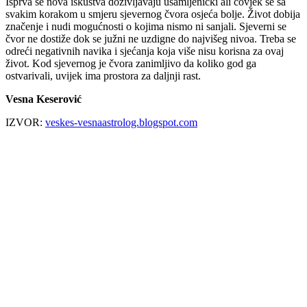
Isprva se nova iskustva doživljavaju usamljenički ali čovjek se sa
svakim korakom u smjeru sjevernog čvora osjeća bolje. Život dobija
značenje i nudi mogućnosti o kojima nismo ni sanjali. Sjeverni se
čvor ne dostiže dok se južni ne uzdigne do najvišeg nivoa. Treba se
odreći negativnih navika i sjećanja koja više nisu korisna za ovaj
život. Kod sjevernog je čvora zanimljivo da koliko god ga
ostvarivali, uvijek ima prostora za daljnji rast.
Vesna Keserović
IZVOR:
veskes-vesnaastrolog.blogspot.com