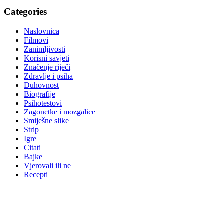
Categories
Naslovnica
Filmovi
Zanimljivosti
Korisni savjeti
Značenje riječi
Zdravlje i psiha
Duhovnost
Biografije
Psihotestovi
Zagonetke i mozgalice
Smiješne slike
Strip
Igre
Citati
Bajke
Vjerovali ili ne
Recepti