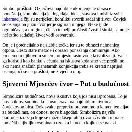
Simbol prošlosti. Označava najdublje ukorijenjene obrasce
ponašanja, kombinacija je događaja, ideja, stavova i misli iz svih
inkarnacija
čiji su neriješeni konflikti stvorili sadašnji život. Čovjek
se oslanja na južni čvor jer je siguran u njega. Neke ljude
ograničava, a drugima, čiji su temelji prošlosti čvrsti i široki, samo je
nešto što sadašnji život vodi ostvarenju.
On je i potencijalno najslabija točka jer su to obrasci najmanjeg
otpora. Često stare metode i obrasci ponašanja dominiraju. Ako
krenemo u njihovom smjeru, umjesto rastu vode kristalizaciji. Valja
ga koristiti kao banku sjećanja na iskustva koja smo već prošli, no
ako nema snažnih planetarnih konjukcija treba se kretati naprijed,
oslanjajući se na prošlost, ne živjeći u njoj.
Sjeverni Mjesečev čvor – Put u budućnost
Simbolizira budućnost, nova iskustva koja još nisu isprobana. To je
novi ciklus, sudbina koja usmjerava na najdubljim nivoima
čovjekovog bića. Dok svaku prepreku pretvaramo u kamen temeljac
za budući rast, on donosi nove blagodati. Simbolizira najviše
područje izražaja koje se može dosegnuti u ovom životu i mora se
tumačiti najboljim osobinama znaka i kuće u kojima se nalazi.