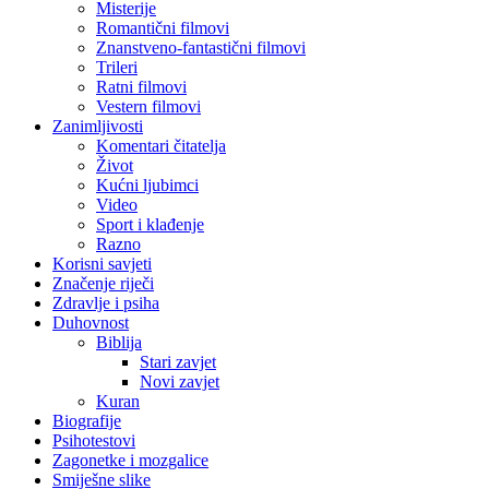
Misterije
Romantični filmovi
Znanstveno-fantastični filmovi
Trileri
Ratni filmovi
Vestern filmovi
Zanimljivosti
Komentari čitatelja
Život
Kućni ljubimci
Video
Sport i klađenje
Razno
Korisni savjeti
Značenje riječi
Zdravlje i psiha
Duhovnost
Biblija
Stari zavjet
Novi zavjet
Kuran
Biografije
Psihotestovi
Zagonetke i mozgalice
Smiješne slike