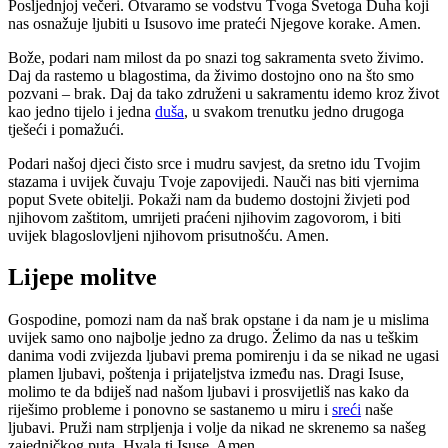
Posljednjoj večeri. Otvaramo se vodstvu Tvoga Svetoga Duha koji
nas osnažuje ljubiti u Isusovo ime prateći Njegove korake. Amen.
Bože, podari nam milost da po snazi tog sakramenta sveto živimo.
Daj da rastemo u blagostima, da živimo dostojno ono na što smo
pozvani – brak. Daj da tako združeni u sakramentu idemo kroz život
kao jedno tijelo i jedna
duša
, u svakom trenutku jedno drugoga
tješeći i pomažući.
Podari našoj djeci čisto srce i mudru savjest, da sretno idu Tvojim
stazama i uvijek čuvaju Tvoje zapovijedi. Nauči nas biti vjernima
poput Svete obitelji. Pokaži nam da budemo dostojni živjeti pod
njihovom zaštitom, umrijeti praćeni njihovim zagovorom, i biti
uvijek blagoslovljeni njihovom prisutnošću. Amen.
Lijepe molitve
Gospodine, pomozi nam da naš brak opstane i da nam je u mislima
uvijek samo ono najbolje jedno za drugo. Želimo da nas u teškim
danima vodi zvijezda ljubavi prema pomirenju i da se nikad ne ugasi
plamen ljubavi, poštenja i prijateljstva između nas. Dragi Isuse,
molimo te da bdiješ nad našom ljubavi i prosvijetliš nas kako da
riješimo probleme i ponovno se sastanemo u miru i
sreći
naše
ljubavi. Pruži nam strpljenja i volje da nikad ne skrenemo sa našeg
zajedničkog puta. Hvala ti Isuse. Amen