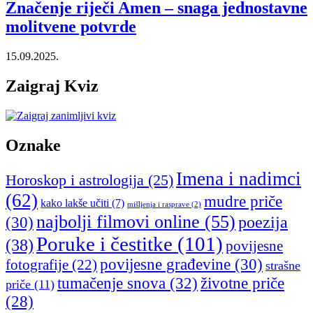
Značenje riječi Amen – snaga jednostavne
molitvene potvrde
15.09.2025.
Zaigraj Kviz
Oznake
Imena i nadimci
Horoskop i astrologija
(25)
(62)
mudre priče
kako lakše učiti
(7)
mišljenja i rasprave
(2)
najbolji filmovi online
(55)
poezija
(30)
Poruke i čestitke
(101)
(38)
povijesne
povijesne građevine
(30)
fotografije
(22)
strašne
tumačenje snova
(32)
životne priče
priče
(11)
(28)