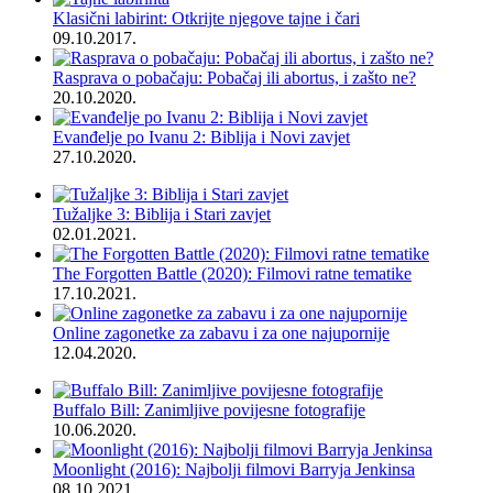
Klasični labirint: Otkrijte njegove tajne i čari
09.10.2017.
Rasprava o pobačaju: Pobačaj ili abortus, i zašto ne?
20.10.2020.
Evanđelje po Ivanu 2: Biblija i Novi zavjet
27.10.2020.
Tužaljke 3: Biblija i Stari zavjet
02.01.2021.
The Forgotten Battle (2020): Filmovi ratne tematike
17.10.2021.
Online zagonetke za zabavu i za one najupornije
12.04.2020.
Buffalo Bill: Zanimljive povijesne fotografije
10.06.2020.
Moonlight (2016): Najbolji filmovi Barryja Jenkinsa
08.10.2021.