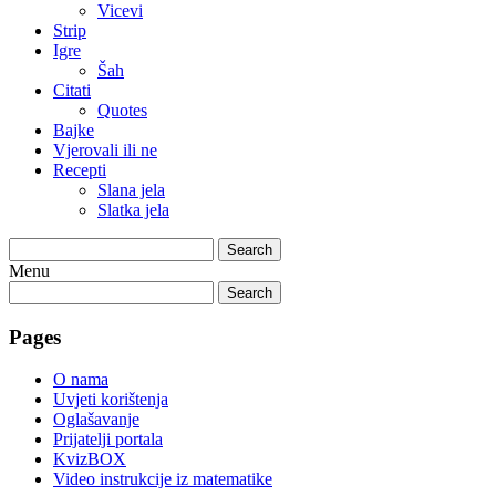
Vicevi
Strip
Igre
Šah
Citati
Quotes
Bajke
Vjerovali ili ne
Recepti
Slana jela
Slatka jela
Search
Menu
Search
Pages
O nama
Uvjeti korištenja
Oglašavanje
Prijatelji portala
KvizBOX
Video instrukcije iz matematike