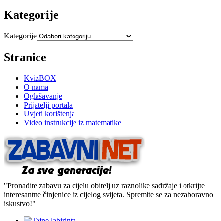
Kategorije
Kategorije
Stranice
KvizBOX
O nama
Oglašavanje
Prijatelji portala
Uvjeti korištenja
Video instrukcije iz matematike
"Pronađite zabavu za cijelu obitelj uz raznolike sadržaje i otkrijte
interesantne činjenice iz cijelog svijeta. Spremite se za nezaboravno
iskustvo!"