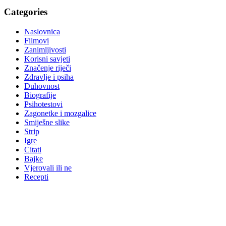
Categories
Naslovnica
Filmovi
Zanimljivosti
Korisni savjeti
Značenje riječi
Zdravlje i psiha
Duhovnost
Biografije
Psihotestovi
Zagonetke i mozgalice
Smiješne slike
Strip
Igre
Citati
Bajke
Vjerovali ili ne
Recepti