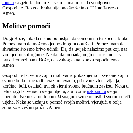
mudar
savjetnik i točno znaš što nama treba. Ti si odgovor
Gospodine. Razvod braka nije ono što želimo. U Ime Isusovo.
Amen.
Molitve pomoći
Dragi Bože, nikada nismo pomišljali da ćemo imati teškoće u braku.
Pomozi nam da možemo jedno drugom opraštati. Pomozi nam da
shvatimo što smo krivo učinili. Daj da uvijek nalazimo put koji nas
vodi jedno k drugome. Ne daj da propada, nego da opstane naš
brak. Pomozi nam, Bože, da svakog dana iznova započinjemo.
Amen
Gospodine Isuse, u svojim molitvama prikazujemo ti sve one koji u
svome braku trpe radi nerazumijevanja, prijevare, zlostavljanja,
gorčine, boli, ostajući uvijek vjerni svome bračnom zavjetu. Neka u
tebi dragi Isuse nađu svoju utjehu, a u tvome
uskrsnuću
svoju
nagradu. Neprestano ih pomaži snagom svoje milosti, i svojom riječi
utjehe. Neka se uzdaju u pomoć svojih molitvi, vjerujući u bolje
sutra koje ćeš im pružiti. Amen