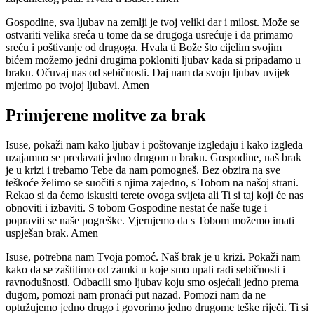
Gospodine, sva ljubav na zemlji je tvoj veliki dar i milost. Može se
ostvariti velika sreća u tome da se drugoga usrećuje i da primamo
sreću i poštivanje od drugoga. Hvala ti Bože što cijelim svojim
bićem možemo jedni drugima pokloniti ljubav kada si pripadamo u
braku. Očuvaj nas od sebičnosti. Daj nam da svoju ljubav uvijek
mjerimo po tvojoj ljubavi. Amen
Primjerene molitve za brak
Isuse, pokaži nam kako ljubav i poštovanje izgledaju i kako izgleda
uzajamno se predavati jedno drugom u braku. Gospodine, naš brak
je u krizi i trebamo Tebe da nam pomogneš. Bez obzira na sve
teškoće želimo se suočiti s njima zajedno, s Tobom na našoj strani.
Rekao si da ćemo iskusiti terete ovoga svijeta ali Ti si taj koji će nas
obnoviti i izbaviti. S tobom Gospodine nestat će naše tuge i
popraviti se naše pogreške. Vjerujemo da s Tobom možemo imati
uspješan brak. Amen
Isuse, potrebna nam Tvoja pomoć. Naš brak je u krizi. Pokaži nam
kako da se zaštitimo od zamki u koje smo upali radi sebičnosti i
ravnodušnosti. Odbacili smo ljubav koju smo osjećali jedno prema
dugom, pomozi nam pronaći put nazad. Pomozi nam da ne
optužujemo jedno drugo i govorimo jedno drugome teške riječi. Ti si