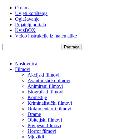
O nama
Uvjeti korištenja
Oglašavanje
Prijatelji portala
KvizBOX
Video instrukcije iz matematike
Pretraga
Naslovnica
Filmovi
Akcijski filmovi
Avanturistički filmovi
Animirani filmovi
Biografski filmovi
Komedije
Kriminalistički filmovi
Dokumentarni filmovi
Drame
Obiteljski filmovi
Povijesni filmovi
Horror filmovi
Mjuzikli