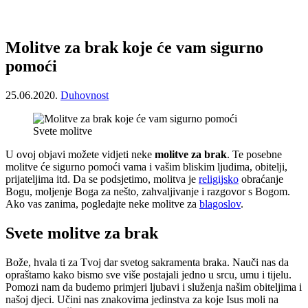
Molitve za brak koje će vam sigurno
pomoći
25.06.2020.
Duhovnost
Svete molitve
U ovoj objavi možete vidjeti neke
molitve za brak
. Te posebne
molitve će sigurno pomoći vama i vašim bliskim ljudima, obitelji,
prijateljima itd. Da se podsjetimo, molitva je
religijsko
obraćanje
Bogu, moljenje Boga za nešto, zahvaljivanje i razgovor s Bogom.
Ako vas zanima, pogledajte neke molitve za
blagoslov
.
Svete molitve za brak
Bože, hvala ti za Tvoj dar svetog sakramenta braka. Nauči nas da
opraštamo kako bismo sve više postajali jedno u srcu, umu i tijelu.
Pomozi nam da budemo primjeri ljubavi i služenja našim obiteljima i
našoj djeci. Učini nas znakovima jedinstva za koje Isus moli na