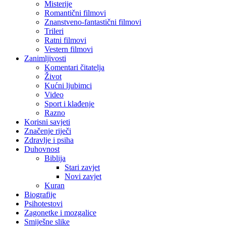
Misterije
Romantični filmovi
Znanstveno-fantastični filmovi
Trileri
Ratni filmovi
Vestern filmovi
Zanimljivosti
Komentari čitatelja
Život
Kućni ljubimci
Video
Sport i klađenje
Razno
Korisni savjeti
Značenje riječi
Zdravlje i psiha
Duhovnost
Biblija
Stari zavjet
Novi zavjet
Kuran
Biografije
Psihotestovi
Zagonetke i mozgalice
Smiješne slike