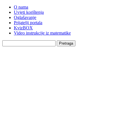
O nama
Uvjeti korištenja
Oglašavanje
Prijatelji portala
KvizBOX
Video instrukcije iz matematike
Pretraga