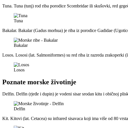
Tuna. Tuna (tunj) rod riba porodice Scombridae ili skušovki, red grgečk
Tuna
Bakalar. Bakalar (Gadus morhua) je riba iz porodice Gadidae (Ugotice)
Bakalar
Losos. Lososi (lat. Salmoniformes) su red riba iz razreda zrakoperki (l
Losos
Poznate morske životinje
Delfin. Delfin (rjeđe i dupin) je vodeni sisar srodan kitu i običnoj pli
Delfin
Kit. Kitovi (lat. Cetacea) su infrared sisavaca koji ima više od 80 vrst