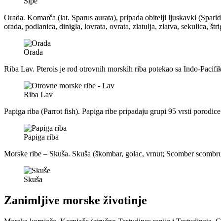
Sipe
Orada. Komarča (lat. Sparus aurata), pripada obitelji ljuskavki (Spari
orada, podlanica, dinigla, lovrata, ovrata, zlatulja, zlatva, sekulica, štri
Orada
Riba Lav. Pterois je rod otrovnih morskih riba potekao sa Indo-Pacifi
Riba Lav
Papiga riba (Parrot fish). Papiga ribe pripadaju grupi 95 vrsti porodice
Papiga riba
Morske ribe – Skuša. Skuša (škombar, golac, vrnut; Scomber scombrus
Skuša
Zanimljive morske životinje