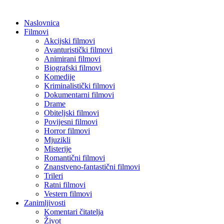
Naslovnica
Filmovi
Akcijski filmovi
Avanturistički filmovi
Animirani filmovi
Biografski filmovi
Komedije
Kriminalistički filmovi
Dokumentarni filmovi
Drame
Obiteljski filmovi
Povijesni filmovi
Horror filmovi
Mjuzikli
Misterije
Romantični filmovi
Znanstveno-fantastični filmovi
Trileri
Ratni filmovi
Vestern filmovi
Zanimljivosti
Komentari čitatelja
Život