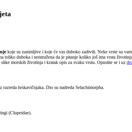
jeta
inje
koje su zanimljive i koje će vas duboko zadiviti. Neke vrste su vam 
a toliko duboka i neistražena da je pitanje koliko još ima vrsta životin
 slike morskih životinja i kratak opis za svaku vrstu. Opustite se i uz
dr
u iz razreda hrskavičnjaka. Dio su nadreda Selachimorpha.
ringi (Clupeidae).