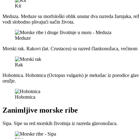
Kit
Meduza. Meduze su morfološki oblik unutar dva razreda žarnjaka, režn
vodi slobodno plivajući način života.
Meduze
Morski rak. Rakovi (lat. Crustacea) su razred člankonožaca, većinom m
Rak
Hobotnica. Hobotnica (Octopus vulgaris) je mekušac iz porodice glavon
oružje.
Hobotnica
Zanimljive morske ribe
Sipa. Sipe su red morskih životinja iz razreda glavonožaca.