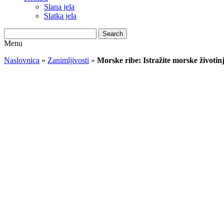
Slana jela
Slatka jela
Search
Menu
Naslovnica
»
Zanimljivosti
»
Morske ribe: Istražite morske životinj