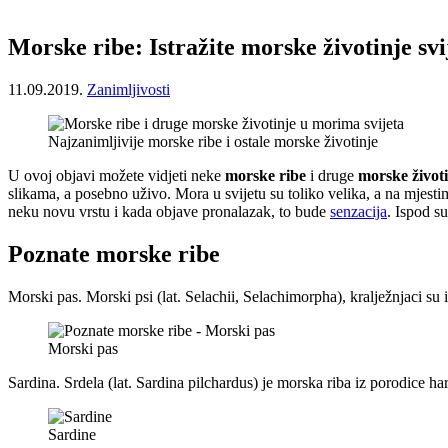
Morske ribe: Istražite morske životinje svi
11.09.2019.
Zanimljivosti
Najzanimljivije morske ribe i ostale morske životinje
U ovoj objavi možete vidjeti neke
morske ribe
i druge
morske život
slikama, a posebno uživo. Mora u svijetu su toliko velika, a na mjestim
neku novu vrstu i kada objave pronalazak, to bude
senzacija
. Ispod su
Poznate morske ribe
Morski pas. Morski psi (lat. Selachii, Selachimorpha), kralježnjaci s
Morski pas
Sardina. Srdela (lat. Sardina pilchardus) je morska riba iz porodice ha
Sardine