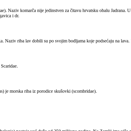
dae). Naziv komarča nije jedinstven za čitavu hrvatsku obalu Jadrana. U 
gavica i dr.
ka. Naziv riba lav dobili su po svojim bodljama koje podsećaju na lava
 Scaridae.
) je morska riba iz porodice skušovki (scombridae).