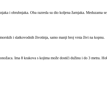
jaka i obrubnjaka. Oba razreda su dio koljena žarnjaka. Meduzama se, d
orskih i slatkovodnih životinja, samo manji broj vrsta živi na kopnu.
ožaca. Ima 8 krakova s kojima može dostići dužinu i do 3 metra. Hobotni