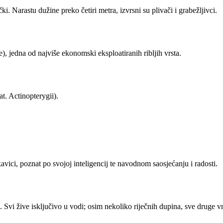
i. Narastu dužine preko četiri metra, izvrsni su plivači i grabežljivci.
, jedna od najviše ekonomski eksploatiranih ribljih vrsta.
at. Actinopterygii).
skavici, poznat po svojoj inteligencij te navodnom saosjećanju i radosti.
a. Svi žive isključivo u vodi; osim nekoliko riječnih dupina, sve druge v