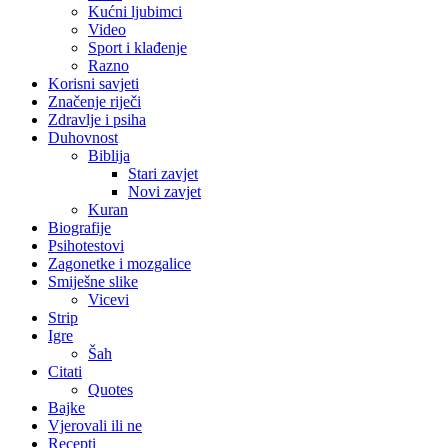
Kućni ljubimci
Video
Sport i klađenje
Razno
Korisni savjeti
Značenje riječi
Zdravlje i psiha
Duhovnost
Biblija
Stari zavjet
Novi zavjet
Kuran
Biografije
Psihotestovi
Zagonetke i mozgalice
Smiješne slike
Vicevi
Strip
Igre
Šah
Citati
Quotes
Bajke
Vjerovali ili ne
Recepti