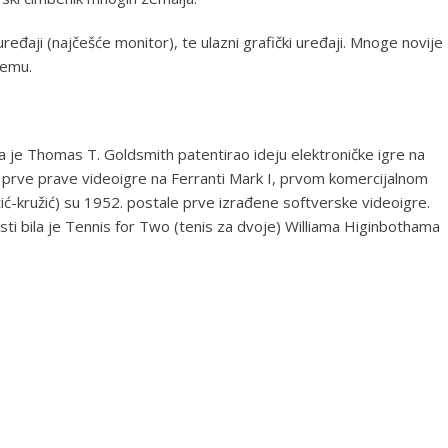
uređaji (najčešće monitor), te ulazni grafički uređaji. Mnoge novije
remu.
 je Thomas T. Goldsmith patentirao ideju elektroničke igre na
 prve prave videoigre na Ferranti Mark I, prvom komercijalnom
žić-kružić) su 1952. postale prve izrađene softverske videoigre.
osti bila je Tennis for Two (tenis za dvoje) Williama Higinbothama