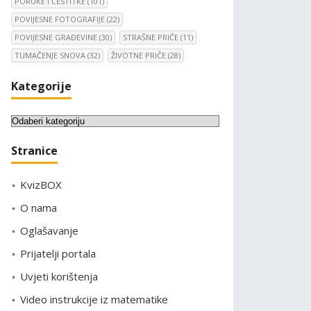
PORUKE I ČESTITKE
(101)
POVIJESNE FOTOGRAFIJE
(22)
POVIJESNE GRAĐEVINE
(30)
STRAŠNE PRIČE
(11)
TUMAČENJE SNOVA
(32)
ŽIVOTNE PRIČE
(28)
Kategorije
K
a
Stranice
t
e
KvizBOX
g
o
O nama
r
Oglašavanje
i
Prijatelji portala
j
e
Uvjeti korištenja
Video instrukcije iz matematike