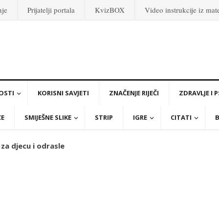
nje
Prijatelji portala
KvizBOX
Video instrukcije iz ma
OSTI
KORISNI SAVJETI
ZNAČENJE RIJEČI
ZDRAVLJE I 
CE
SMIJEŠNE SLIKE
STRIP
IGRE
CITATI
B
 za djecu i odrasle