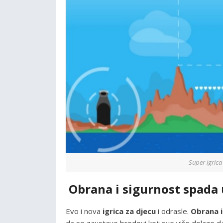
Super igrica
Obrana i sigurnost spada u
Evo i nova
igrica za djecu
i odrasle.
Obrana i
da se zaustave brodovi koji sve više dolaze da 