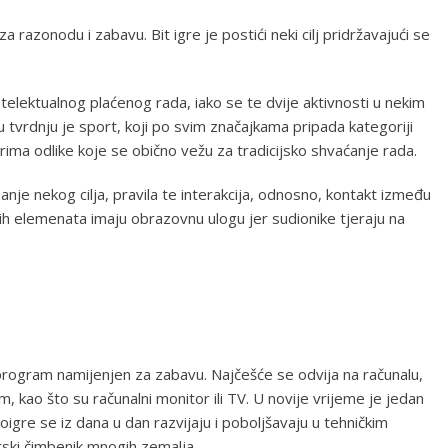
 za razonodu i zabavu. Bit igre je postići neki cilj pridržavajući se
 intelektualnog plaćenog rada, iako se te dvije aktivnosti u nekim
 tvrdnju je sport, koji po svim značajkama pripada kategoriji
ima odlike koje se obično vežu za tradicijsko shvaćanje rada.
anje nekog cilja, pravila te interakcija, odnosno, kontakt između
h elemenata imaju obrazovnu ulogu jer sudionike tjeraju na
i program namijenjen za zabavu. Najčešće se odvija na računalu,
, kao što su računalni monitor ili TV. U novije vrijeme je jedan
oigre se iz dana u dan razvijaju i poboljšavaju u tehničkim
rski čimbenik mnogih zemalja.