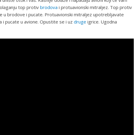
olaganju top protiv
brodova
i protuavionski mitraljez. Top protiv
e u brodove i pucate. Protuavionski mitraljez upotrebljavate
 i pucate u avione. Opustite se i uz
druge
igrice. Ugodna