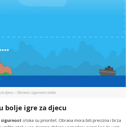
 za djecu – Obrana i sigurnost otoka
 bolje igre za djecu
 sigurnost
otoka su prioritet. Obrana mora biti precizna i brza
unište otok i vas. Kasnije dolaze i napadaju avioni koji će vam