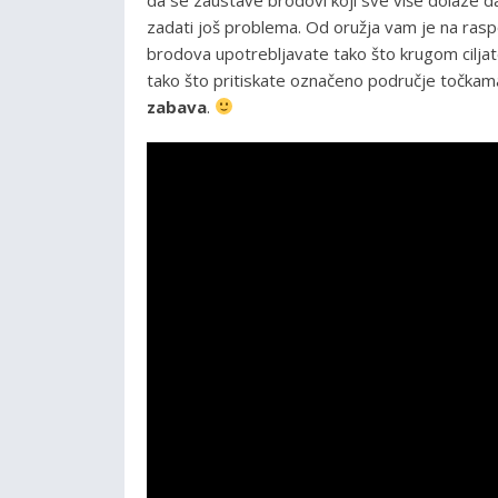
zadati još problema. Od oružja vam je na rasp
brodova upotrebljavate tako što krugom ciljat
tako što pritiskate označeno područje točkama
zabava
.