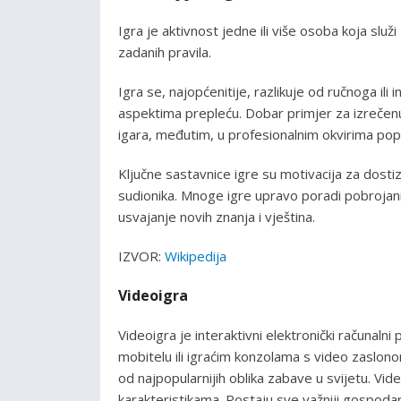
Igra je aktivnost jedne ili više osoba koja služi
zadanih pravila.
Igra se, najopćenitije, razlikuje od ručnoga ili
aspektima prepleću. Dobar primjer za izrečenu
igara, međutim, u profesionalnim okvirima popr
Ključne sastavnice igre su motivacija za dostiz
sudionika. Mnoge igre upravo poradi pobrojani
usvajanje novih znanja i vještina.
IZVOR:
Wikipedija
Videoigra
Videoigra je interaktivni elektronički računaln
mobitelu ili igraćim konzolama s video zaslonom
od najpopularnijih oblika zabave u svijetu. Vide
karakteristikama. Postaju sve važniji gospoda