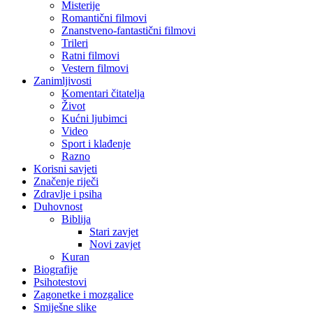
Misterije
Romantični filmovi
Znanstveno-fantastični filmovi
Trileri
Ratni filmovi
Vestern filmovi
Zanimljivosti
Komentari čitatelja
Život
Kućni ljubimci
Video
Sport i klađenje
Razno
Korisni savjeti
Značenje riječi
Zdravlje i psiha
Duhovnost
Biblija
Stari zavjet
Novi zavjet
Kuran
Biografije
Psihotestovi
Zagonetke i mozgalice
Smiješne slike