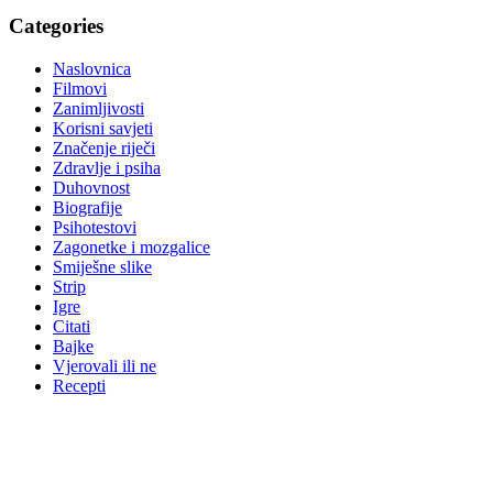
Categories
Naslovnica
Filmovi
Zanimljivosti
Korisni savjeti
Značenje riječi
Zdravlje i psiha
Duhovnost
Biografije
Psihotestovi
Zagonetke i mozgalice
Smiješne slike
Strip
Igre
Citati
Bajke
Vjerovali ili ne
Recepti