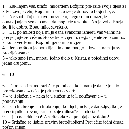
1 – Zaklinjem vas, braćo, milosrđem Božjim: prikažite svoja tijela za
žrtvu živu, svetu, Bogu milu – kao svoje duhovno bogoslužje.
2 – Ne suobličujte se ovomu svijetu, nego se preobrazujte
obnavljanjem svoje pameti da mognete razabirati što je volja Božja,
što li je dobro, Bogu milo, savršeno.
3 – Da, po milosti koja mi je dana svakomu između vas velim: ne
precjenjujte se više no što se treba cijeniti, nego cijenite se razumno,
kako je već komu Bog odmjerio mjeru vjere.
4 – Jer kao što u jednom tijelu imamo mnogo udova, a nemaju svi
isto djelovanje,
5 – tako smo i mi, mnogi, jedno tijelo u Kristu, a pojedinci udovi
jedan drugomu.
6 – 10
6 – Dare pak imamo različite po milosti koja nam je dana: je li to
prorokovanje – neka je primjereno vjeri;
7 – je li služenje – neka je u služenju; je li poučavanje – u
poučavanju;
8 – je li hrabrenje – u hrabrenju; tko dijeli, neka je darežljiv; tko je
predstojnik – revan; tko iskazuje milosrđe – radostan!
9 – Ljubav nehinjena! Zazirite oda zla, prianjajte uz dobro!
10 – Srdačno se ljubite pravim bratoljubljem! Pretječite jedni druge
poštovanjem!