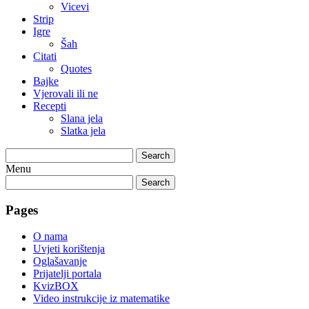
Vicevi
Strip
Igre
Šah
Citati
Quotes
Bajke
Vjerovali ili ne
Recepti
Slana jela
Slatka jela
Search
Menu
Search
Pages
O nama
Uvjeti korištenja
Oglašavanje
Prijatelji portala
KvizBOX
Video instrukcije iz matematike