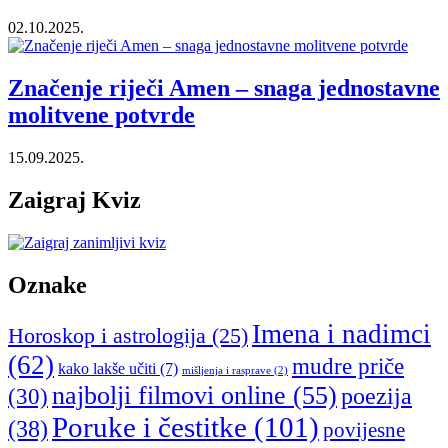
02.10.2025.
Značenje riječi Amen – snaga jednostavne
molitvene potvrde
15.09.2025.
Zaigraj Kviz
Oznake
Imena i nadimci
Horoskop i astrologija
(25)
(62)
mudre priče
kako lakše učiti
(7)
mišljenja i rasprave
(2)
najbolji filmovi online
(55)
poezija
(30)
Poruke i čestitke
(101)
(38)
povijesne