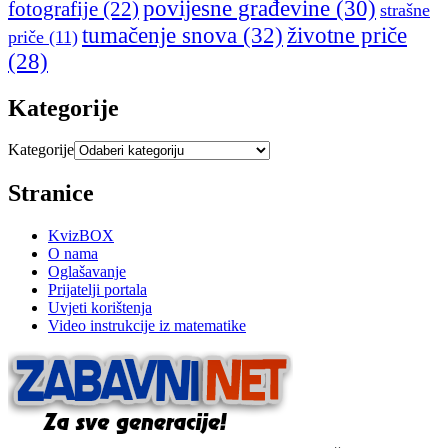
povijesne građevine
(30)
fotografije
(22)
strašne
tumačenje snova
(32)
životne priče
priče
(11)
(28)
Kategorije
Kategorije
Stranice
KvizBOX
O nama
Oglašavanje
Prijatelji portala
Uvjeti korištenja
Video instrukcije iz matematike