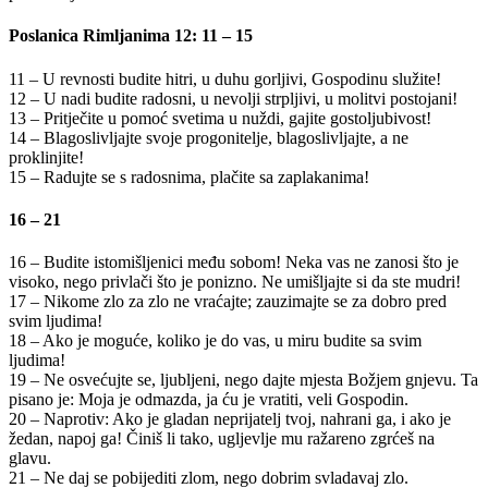
Poslanica Rimljanima 12: 11 – 15
11 – U revnosti budite hitri, u duhu gorljivi, Gospodinu služite!
12 – U nadi budite radosni, u nevolji strpljivi, u molitvi postojani!
13 – Pritječite u pomoć svetima u nuždi, gajite gostoljubivost!
14 – Blagoslivljajte svoje progonitelje, blagoslivljajte, a ne
proklinjite!
15 – Radujte se s radosnima, plačite sa zaplakanima!
16 – 21
16 – Budite istomišljenici među sobom! Neka vas ne zanosi što je
visoko, nego privlači što je ponizno. Ne umišljajte si da ste mudri!
17 – Nikome zlo za zlo ne vraćajte; zauzimajte se za dobro pred
svim ljudima!
18 – Ako je moguće, koliko je do vas, u miru budite sa svim
ljudima!
19 – Ne osvećujte se, ljubljeni, nego dajte mjesta Božjem gnjevu. Ta
pisano je: Moja je odmazda, ja ću je vratiti, veli Gospodin.
20 – Naprotiv: Ako je gladan neprijatelj tvoj, nahrani ga, i ako je
žedan, napoj ga! Činiš li tako, ugljevlje mu ražareno zgrćeš na
glavu.
21 – Ne daj se pobijediti zlom, nego dobrim svladavaj zlo.