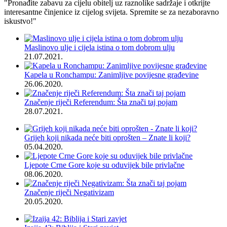
"Pronađite zabavu za cijelu obitelj uz raznolike sadržaje i otkrijte
interesantne činjenice iz cijelog svijeta. Spremite se za nezaboravno
iskustvo!"
Maslinovo ulje i cijela istina o tom dobrom ulju
21.07.2021.
Kapela u Ronchampu: Zanimljive povijesne građevine
26.06.2020.
Značenje riječi Referendum: Šta znači taj pojam
28.07.2021.
Grijeh koji nikada neće biti oprošten – Znate li koji?
05.04.2020.
Ljepote Crne Gore koje su oduvijek bile privlačne
08.06.2020.
Značenje riječi Negativizam
20.05.2020.