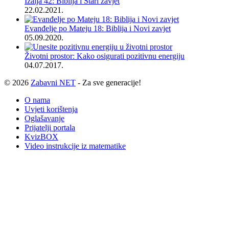
Izaija 42: Biblija i Stari zavjet
22.02.2021.
Evanđelje po Mateju 18: Biblija i Novi zavjet
05.09.2020.
Životni prostor: Kako osigurati pozitivnu energiju
04.07.2017.
© 2026
Zabavni NET
- Za sve generacije!
O nama
Uvjeti korištenja
Oglašavanje
Prijatelji portala
KvizBOX
Video instrukcije iz matematike