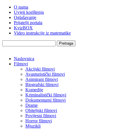
O nama
Uvjeti korištenja
Oglašavanje
Prijatelji portala
KvizBOX
Video instrukcije iz matematike
Pretraga
Naslovnica
Filmovi
Akcijski filmovi
Avanturistički filmovi
Animirani filmovi
Biografski filmovi
Komedije
Kriminalistički filmovi
Dokumentarni filmovi
Drame
Obiteljski filmovi
Povijesni filmovi
Horror filmovi
Mjuzikli