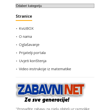
K
a
Stranice
t
e
KvizBOX
g
o
O nama
r
Oglašavanje
i
Prijatelji portala
j
e
Uvjeti korištenja
Video instrukcije iz matematike
"Pronađite zabavu za cijelu obitelj uz raznolike