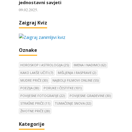
jednostavni savjeti
09.02.2025.
Zaigraj Kviz
Oznake
HOROSKOP I ASTROLOGIJA
(25)
IMENA I NADIMCI
(62)
KAKO LAKŠE UČITI
(7)
MIŠLJENJA I RASPRAVE
(2)
MUDRE PRIČE
(30)
NAJBOLJI FILMOVI ONLINE
(55)
POEZIJA
(38)
PORUKE I ČESTITKE
(101)
POVIJESNE FOTOGRAFIJE
(22)
POVIJESNE GRAĐEVINE
(30)
STRAŠNE PRIČE
(11)
TUMAČENJE SNOVA
(32)
ŽIVOTNE PRIČE
(28)
Kategorije