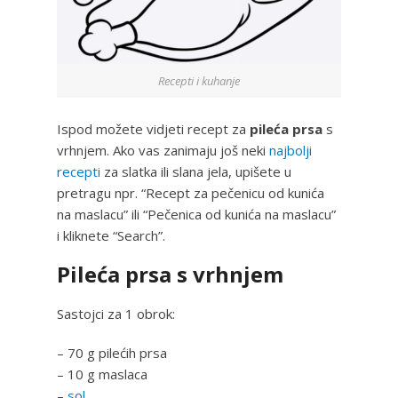
Recepti i kuhanje
Ispod možete vidjeti recept za
pileća prsa
s
vrhnjem. Ako vas zanimaju još neki
najbolji
recepti
za slatka ili slana jela, upišete u
pretragu npr. “Recept za pečenicu od kunića
na maslacu” ili “Pečenica od kunića na maslacu”
i kliknete “Search”.
Pileća prsa s vrhnjem
Sastojci za 1 obrok:
– 70 g pilećih prsa
– 10 g maslaca
–
sol