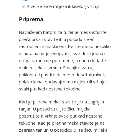
– 3-4 velike žlice mlijeka ili kiselog vrhnja
Priprema
Navlaženim batom za tučenje mesa istucite
pileća prsa i stavite ih u posudu s već
rastopljenim maslacem. Pecite meso nekoliko
minuta na umjerenoj vatri, sve dok i jedna i
druga strana ne porumene, a onda dodajte
malo mlijeka ili vrhnja. Smanjite vatru,
poklopite i pustite da meso desetak minuta
polako kuha, dodavajte mu mlijeko ili vrhnje
svaki put kad nestane tekućine.
Kad je piletina meka, stavite je na zagrijan
tanjur. U posudicu ulijte žlicu mlijeka,
postružite ili vrhnje svaki put kad nestane
tekućine. Kad je piletina meka stavite je na
zagrijan tanjur. U posudicu ulijte žlicu mlijeka,