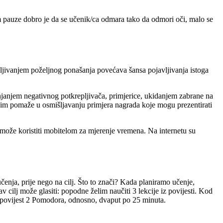
m pauze dobro je da se učenik/ca odmara tako da odmori oči, malo se
pljivanjem poželjnog ponašanja povećava šansa pojavljivanja istoga
njanjem negativnog potkrepljivača, primjerice, ukidanjem zabrane na
er im pomaže u osmišljavanju primjera nagrada koje mogu prezentirati
 može koristiti mobitelom za mjerenje vremena. Na internetu su
enja, prije nego na cilj. Što to znači? Kada planiramo učenje,
v cilj može glasiti: popodne želim naučiti 3 lekcije iz povijesti. Kod
 povijest 2 Pomodora, odnosno, dvaput po 25 minuta.