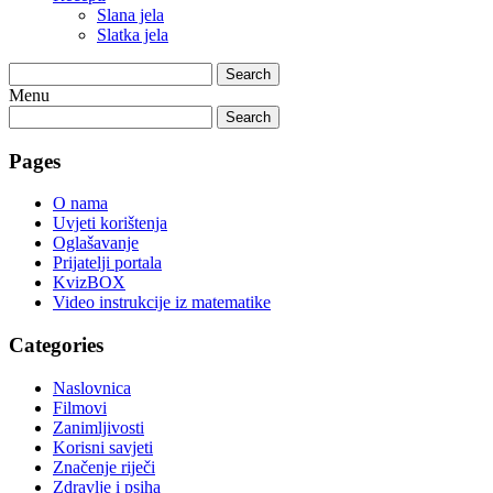
Slana jela
Slatka jela
Search
Menu
Search
Pages
O nama
Uvjeti korištenja
Oglašavanje
Prijatelji portala
KvizBOX
Video instrukcije iz matematike
Categories
Naslovnica
Filmovi
Zanimljivosti
Korisni savjeti
Značenje riječi
Zdravlje i psiha