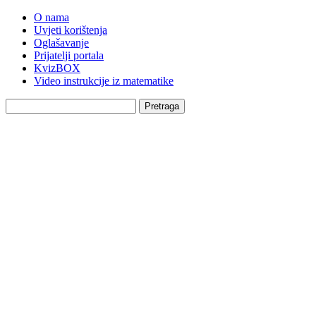
O nama
Uvjeti korištenja
Oglašavanje
Prijatelji portala
KvizBOX
Video instrukcije iz matematike
Pretraga