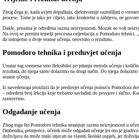
Zbog čega je, kada uvjeti dopuštaju, djelotvornije razmišljati o vreme
procese. Tome je tako jer ciljevi, iako konkretni u zahtjevu, ne govor
Dakle, prisutna je određena razina neizvjesnosti. Mozak ne voli neizvje
Na ovoj se premisi temelji procesna orijentacija u Pomodoro tehnici.
da ustrajemo u dvije seanse učenja, neovisno o rezultatu.
Pomodoro tehnika i preduvjet učenja
Unutar tog vremena smo fleksibilni po pitanju metoda učenja i količin
rezultata, do njega samo dolazimo na drugi način. Do njega dolazimo 
seanse učenja.
Iz navedenoga proizlazi da je preduvjet učenja pomoću Pomodora dovo
– određeni broj lekcija koje trebamo savladati do provjere i slično. Ka
raznovrsno.
Odgađanje učenja
Zbog toga što Pomodoro tehnika smanjuje razinu neizvjesnosti u učenj
čimbenika, primjerice, učenik može odgađati učenje jer mu je gradivo n
doživljava da može malo utjecati na vlastiti školski uspjeh, jer doživlj