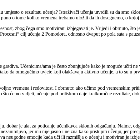
nu umjesto o rezultatu učenja? Istraživači učenja utvrdili su da smo skl
e puno o tome koliko vremena trebamo uložiti da ih dosegnemo, o kojoj se
snost, zbog čega smo motivirani izbjegavati je. Vrijedi i obrnuto, što je 
 „Procesni“ cilj učenja 2 Pomodora, odnosno dvaput po pola sata s pauz
e gradiva. Učenicima/ama je često zbunjujuće kako je moguće učiti ne v
tako da omogućimo uvjete koji olakšavaju aktivno učenje, a to su u prv
ljno vremena i redovitost. I obrnuto; ako učimo pod vremenskim priti
o što ćemo vidjeti, učenje pod pritiskom daje kratkoročne rezultate, dok 
u, dobar je alat za poticanje učenika/ca sklonih odgađanju. Naime, odg
ezanimljivo, jer mu nije jasno i ne zna kako pristupiti učenju, jer precj
ava neugodne emocije kada uči ili razmišlja o učenju i motiviran je izbje