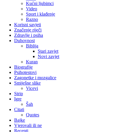
Kućni ljubimci
Video
Sport i klađenje
Razno
Korisni savjeti
Značenje riječi
Zdravlje i psiha
Duhovnost
Biblija
Stari zavjet
Novi zavjet
Kuran
Biografije
Psihotestovi
Zagonetke i mozgalice
Smiješne slike
Vicevi
Strip
Igre
Šah
Citati
Quotes
Bajke
Vjerovali ili ne
Recepti