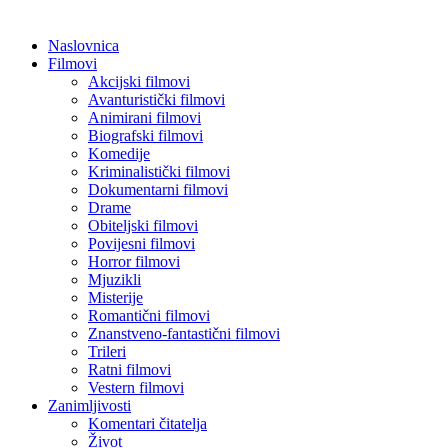
Naslovnica
Filmovi
Akcijski filmovi
Avanturistički filmovi
Animirani filmovi
Biografski filmovi
Komedije
Kriminalistički filmovi
Dokumentarni filmovi
Drame
Obiteljski filmovi
Povijesni filmovi
Horror filmovi
Mjuzikli
Misterije
Romantični filmovi
Znanstveno-fantastični filmovi
Trileri
Ratni filmovi
Vestern filmovi
Zanimljivosti
Komentari čitatelja
Život