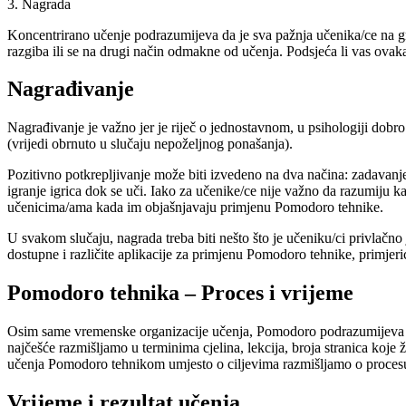
3. Nagrada
Koncentrirano učenje podrazumijeva da je sva pažnja učenika/ce na gr
razgiba ili se na drugi način odmakne od učenja. Podsjeća li vas ovakav
Nagrađivanje
Nagrađivanje je važno jer je riječ o jednostavnom, u psihologiji dob
(vrijedi obrnuto u slučaju nepoželjnog ponašanja).
Pozitivno potkrepljivanje može biti izvedeno na dva načina: zadavanj
igranje igrica dok se uči. Iako za učenike/ce nije važno da razumiju 
učenicima/ama kada im objašnjavaju primjenu Pomodoro tehnike.
U svakom slučaju, nagrada treba biti nešto što je učeniku/ci privlačn
dostupne i različite aplikacije za primjenu Pomodoro tehnike, primje
Pomodoro tehnika – Proces i vrijeme
Osim same vremenske organizacije učenja, Pomodoro podrazumijeva i raz
najčešće razmišljamo u terminima cjelina, lekcija, broja stranica koje 
učenja Pomodoro tehnikom umjesto o ciljevima razmišljamo o procesu 
Vrijeme i rezultat učenja