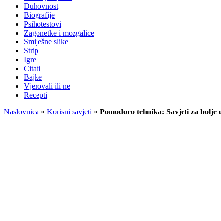
Duhovnost
Biografije
Psihotestovi
Zagonetke i mozgalice
Smiješne slike
Strip
Igre
Citati
Bajke
Vjerovali ili ne
Recepti
Naslovnica
»
Korisni savjeti
»
Pomodoro tehnika: Savjeti za bolje 