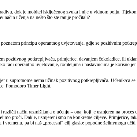
adivu, dok je mobitel isključenog zvuka i nije u vidnom polju. Tijeko
 način učenja na nešto što ste ranije pročitali?
ro poznatom principu operantnog uvjetovanja, gdje se pozitivnim potkre
em pozitivnog potkrepljivača, primjerice, davanjem čokoladice, ili ukla
kako radi operantno uvjetovanje, roditeljima i nastavnicima je korisno j
o jer u suprotnome nema učinak pozitivnog potkrepljivača. Učenik/ca se
rice, Pomodoro Timer Light.
ličit način razmišljanja o učenju – onaj koji je usmjeren na proces uč
želimo proći. Dakle, usmjereni smo na konkretne ciljeve. Primjerice, taka
i vremenu, pa bi naš „procesni“ cilj glasio: popodne želim/mogu učiti