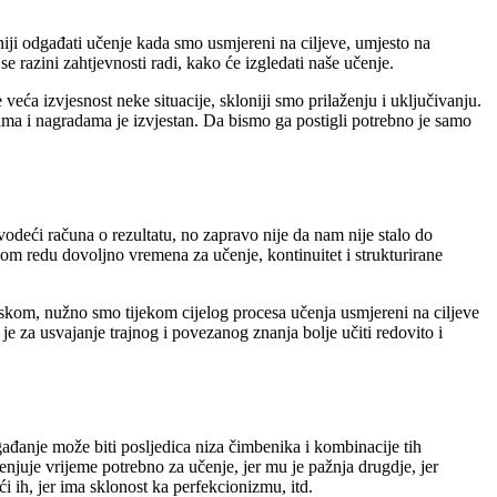
oniji odgađati učenje kada smo usmjereni na ciljeve, umjesto na
 razini zahtjevnosti radi, kako će izgledati naše učenje.
veća izvjesnost neke situacije, skloniji smo prilaženju i uključivanju.
ama i nagradama je izvjestan. Da bismo ga postigli potrebno je samo
odeći računa o rezultatu, no zapravo nije da nam nije stalo do
om redu dovoljno vremena za učenje, kontinuitet i strukturirane
skom, nužno smo tijekom cijelog procesa učenja usmjereni na ciljeve
je za usvajanje trajnog i povezanog znanja bolje učiti redovito i
ađanje može biti posljedica niza čimbenika i kombinacije tih
enjuje vrijeme potrebno za učenje, jer mu je pažnja drugdje, jer
ći ih, jer ima sklonost ka perfekcionizmu, itd.