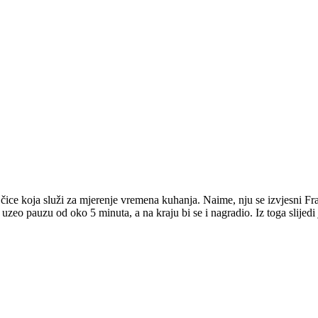
jčice koja služi za mjerenje vremena kuhanja. Naime, nju se izvjesni Fra
i uzeo pauzu od oko 5 minuta, a na kraju bi se i nagradio. Iz toga slije