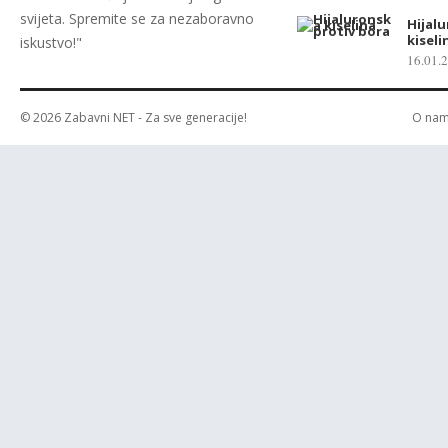
svijeta. Spremite se za nezaboravno
Hijal
kiseli
iskustvo!"
16.01.
© 2026
Zabavni NET
- Za sve generacije!
O na