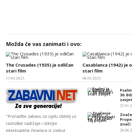
Možda će vas zanimati i ovo:
The Crusades (1935) je odličan
Casablanca (1942) je o
stari film
stari film
13.04.2023.
06.03.2023.
Psalmi 
36: Bib
zavje
25.01.
Značen
"Pronađite zabavu za cijelu obitelj uz
Prope
raznolike sadržaje i otkrijte
znači
26.06.
interesantne činjenice iz cijelog