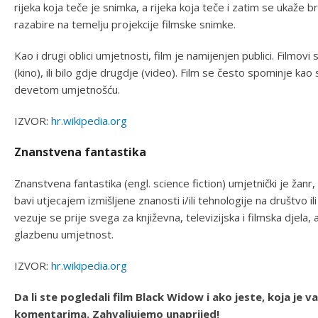
rijeka koja teče je snimka, a rijeka koja teče i zatim se ukaže b
razabire na temelju projekcije filmske snimke.
Kao i drugi oblici umjetnosti, film je namijenjen publici. Filmo
(kino), ili bilo gdje drugdje (video). Film se često spominje k
devetom umjetnošću.
IZVOR:
hr.wikipedia.org
Znanstvena fantastika
Znanstvena fantastika (engl. science fiction) umjetnički je žanr,
bavi utjecajem izmišljene znanosti i/ili tehnologije na društvo i
vezuje se prije svega za književna, televizijska i filmska djela, a
glazbenu umjetnost.
IZVOR:
hr.wikipedia.org
Da li ste pogledali film Black Widow i ako jeste, koja je 
komentarima. Zahvaljujemo unaprijed!