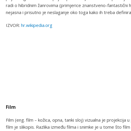
radi o hibridnim žanrovima (primjerice znanstveno-fantastični h
nejasna i prisutno je neslaganje oko toga kako ih treba definirati 
IZVOR:
hr.wikipedia.org
Film
Film (eng. film – kožica, opna, tanki sloj) vizualna je projekcij
film je slikopis. Razlika između filma i snimke je u tome što fil