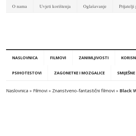
O nama
Uvjeti korištenja
Oglašavanje
Prijatelji
NASLOVNICA
FILMOVI
ZANIMLJIVOSTI
KORISNI
PSIHOTESTOVI
ZAGONETKE I MOZGALICE
SMIJEŠNE 
Naslovnica
»
Filmovi
»
Znanstveno-fantastični filmovi
»
Black W