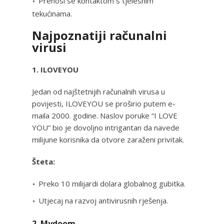
Prenosi se kontaktom s tjelesnim
tekućinama.
Najpoznatiji računalni
virusi
1. ILOVEYOU
Jedan od najštetnijih računalnih virusa u
povijesti, ILOVEYOU se proširio putem e-
maila 2000. godine. Naslov poruke “I LOVE
YOU” bio je dovoljno intrigantan da navede
milijune korisnika da otvore zaraženi privitak.
Šteta:
Preko 10 milijardi dolara globalnog gubitka.
Utjecaj na razvoj antivirusnih rješenja.
2. Mydoom