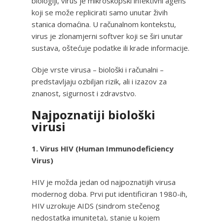
biologiji, virus je mikroskopski infektivni agens
koji se može replicirati samo unutar živih
stanica domaćina. U računalnom kontekstu,
virus je zlonamjerni softver koji se širi unutar
sustava, oštećuje podatke ili krade informacije.
Obje vrste virusa – biološki i računalni –
predstavljaju ozbiljan rizik, ali i izazov za
znanost, sigurnost i zdravstvo.
Najpoznatiji biološki
virusi
1. Virus HIV (Human Immunodeficiency
Virus)
HIV je možda jedan od najpoznatijih virusa
modernog doba. Prvi put identificiran 1980-ih,
HIV uzrokuje AIDS (sindrom stečenog
nedostatka imuniteta), stanje u kojem