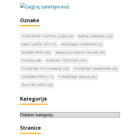
Oznake
HOROSKOP I ASTROLOGIJA
(25)
IMENA I NADIMCI
(62)
KAKO LAKŠE UČITI
(7)
MIŠLJENJA I RASPRAVE
(2)
MUDRE PRIČE
(30)
NAJBOLJI FILMOVI ONLINE
(55)
POEZIJA
(38)
PORUKE I ČESTITKE
(101)
POVIJESNE FOTOGRAFIJE
(22)
POVIJESNE GRAĐEVINE
(30)
STRAŠNE PRIČE
(11)
TUMAČENJE SNOVA
(32)
ŽIVOTNE PRIČE
(28)
Kategorije
K
a
Stranice
t
e