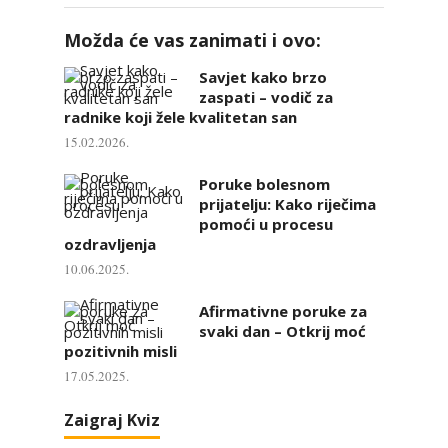
Možda će vas zanimati i ovo:
Savjet kako brzo
zaspati – vodič za
radnike koji žele kvalitetan san
15.02.2026.
Poruke bolesnom
prijatelju: Kako riječima
pomoći u procesu
ozdravljenja
10.06.2025.
Afirmativne poruke za
svaki dan – Otkrij moć
pozitivnih misli
17.05.2025.
Zaigraj Kviz