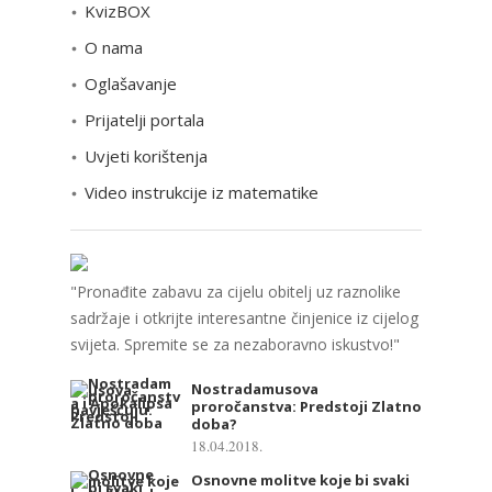
KvizBOX
g
o
O nama
r
Oglašavanje
i
Prijatelji portala
j
e
Uvjeti korištenja
Video instrukcije iz matematike
"Pronađite zabavu za cijelu obitelj uz raznolike
sadržaje i otkrijte interesantne činjenice iz cijelog
svijeta. Spremite se za nezaboravno iskustvo!"
Nostradamusova
proročanstva: Predstoji Zlatno
doba?
18.04.2018.
Osnovne molitve koje bi svaki