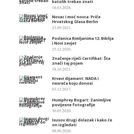
katolik trebao znati
16.03.2026.
Novac i moć novca: Priče
Hrvatskog Glasa Berlin
23.09.2021.
Poslanica Rimljanima 12: Biblija
i Novi zavjet
25.12.2020.
Značenje riječi Certifikat: Šta
znači taj pojam
18.10.2021.
Krvavi dijamant: NADA i
nesreća koju donosi
03.12.2017.
Humphrey Bogart: Zanimljive
povijesne fotografije
30.05.2020.
Isusov drugi dolazak i kako će
on izgledati
08.09.2020.