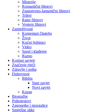
Misterije
Romantični filmovi
Znanstveno-fantastični filmovi
Trileri
Ratni filmovi
Vestern filmovi
Zanimljivosti
Komentari čitatelja
Život
Kućni ljubimci
Video
Sport i klađenje
Razno
Korisni savjeti
Značenje riječi
Zdravlje i psiha
Duhovnost
Biblija
Stari zavjet
Novi zavjet
Kuran
Biografije
Psihotestovi
Zagonetke i mozgalice
Smiješne slike