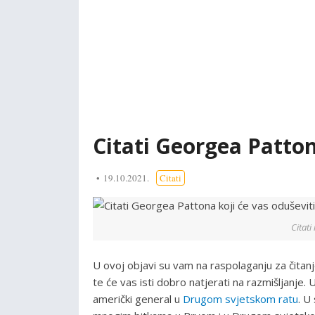
Citati Georgea Patton
19.10.2021.
Citati
Citati
U ovoj objavi su vam na raspolaganju za čitan
te će vas isti dobro natjerati na razmišljanje.
američki general u
Drugom svjetskom ratu
. U