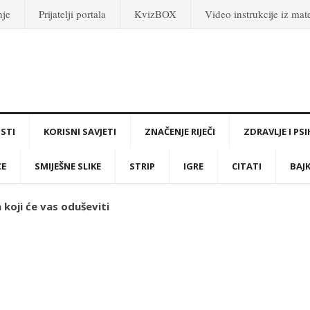
nje
Prijatelji portala
KvizBOX
Video instrukcije iz ma
STI
KORISNI SAVJETI
ZNAČENJE RIJEČI
ZDRAVLJE I PS
CE
SMIJEŠNE SLIKE
STRIP
IGRE
CITATI
BAJ
koji će vas oduševiti