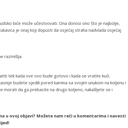
ljudsko biće može učestvovati. Ona donosi ono što je najbolje,
. Kukavica je onaj koji dopusti da osjećaj straha nadvlada osjećaj
e razmišlja.
titi tek kada sve ovo bude gotovo i kada se vratite kući.
asnije budete sjedili pored kamina sa svojim unukom na koljenu i
te morati da ga prebacite na drugo koljeno, nakašljete se i
ona u ovoj objavi? Možete nam reći u komentarima i navesti
ijed!