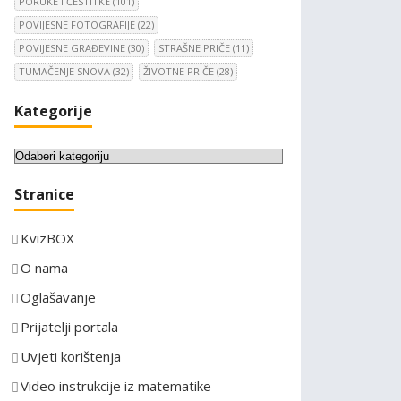
PORUKE I ČESTITKE
(101)
POVIJESNE FOTOGRAFIJE
(22)
POVIJESNE GRAĐEVINE
(30)
STRAŠNE PRIČE
(11)
TUMAČENJE SNOVA
(32)
ŽIVOTNE PRIČE
(28)
Kategorije
K
a
Stranice
t
e
KvizBOX
g
o
O nama
r
Oglašavanje
i
Prijatelji portala
j
e
Uvjeti korištenja
Video instrukcije iz matematike