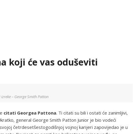
a koji će vas oduševiti
 i izreke – George Smith Patton
je
citati Georgea Pattona
. Ti citati su bili i ostati će zanimljivi,
 Ukratko, general George Smith Patton Junior je bio vodeći
 svojoj četrdesetšestogodišnjoj vojnoj karijeri zapovijedao je u