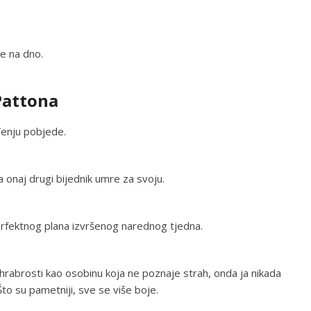
e na dno.
Pattona
đenju pobjede.
a onaj drugi bijednik umre za svoju.
perfektnog plana izvršenog narednog tjedna.
hrabrosti kao osobinu koja ne poznaje strah, onda ja nikada
Što su pametniji, sve se više boje.