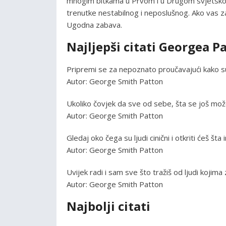
mnogim bitkama u Prvom i u Drugom svjetskom 
trenutke nestabilnog i neposlušnog. Ako vas z
Ugodna zabava.
Najljepši citati Georgea P
Pripremi se za nepoznato proučavajući kako su 
Autor: George Smith Patton
Ukoliko čovjek da sve od sebe, šta se još može
Autor: George Smith Patton
Gledaj oko čega su ljudi cinični i otkriti ćeš šta
Autor: George Smith Patton
Uvijek radi i sam sve što tražiš od ljudi kojima
Autor: George Smith Patton
Najbolji citati