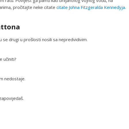
ratu. Povijest ga pamti kao briljantnog vojnog vođu, na
anima, pročitajte neke citate
citate Johna Fitzgeralda Kennedyja
.
attona
se drugi u prošlosti nosili sa nepredvidivim.
 učiniti?
 im nedostaje.
 zapovijedaš.