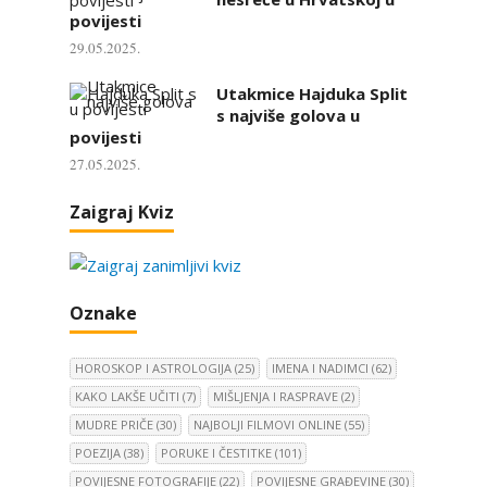
povijesti
29.05.2025.
Utakmice Hajduka Split
s najviše golova u
povijesti
27.05.2025.
Zaigraj Kviz
Oznake
HOROSKOP I ASTROLOGIJA
(25)
IMENA I NADIMCI
(62)
KAKO LAKŠE UČITI
(7)
MIŠLJENJA I RASPRAVE
(2)
MUDRE PRIČE
(30)
NAJBOLJI FILMOVI ONLINE
(55)
POEZIJA
(38)
PORUKE I ČESTITKE
(101)
POVIJESNE FOTOGRAFIJE
(22)
POVIJESNE GRAĐEVINE
(30)