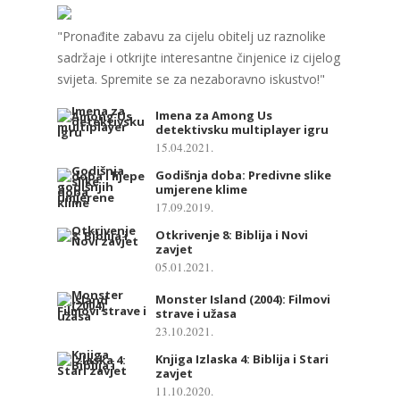
"Pronađite zabavu za cijelu obitelj uz raznolike
sadržaje i otkrijte interesantne činjenice iz cijelog
svijeta. Spremite se za nezaboravno iskustvo!"
Imena za Among Us
detektivsku multiplayer igru
15.04.2021.
Godišnja doba: Predivne slike
umjerene klime
17.09.2019.
Otkrivenje 8: Biblija i Novi
zavjet
05.01.2021.
Monster Island (2004): Filmovi
strave i užasa
23.10.2021.
Knjiga Izlaska 4: Biblija i Stari
zavjet
11.10.2020.