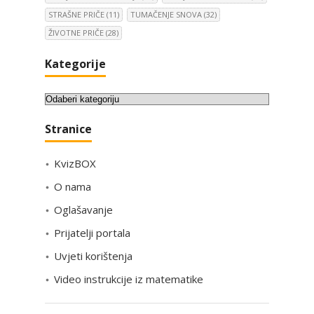
STRAŠNE PRIČE
(11)
TUMAČENJE SNOVA
(32)
ŽIVOTNE PRIČE
(28)
Kategorije
K
a
Stranice
t
e
KvizBOX
g
o
O nama
r
Oglašavanje
i
Prijatelji portala
j
e
Uvjeti korištenja
Video instrukcije iz matematike