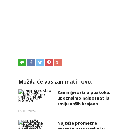
Možda će vas zanimati i ovo:
Zanimljivosti o poskoku:
upoznajmo najpoznatiju
zmiju naših krajeva
02.01.2026.
Najteže prometne
nesreće u Hrvatskoj u