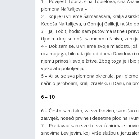
1 – Povijest Tobita, sina Tobielova, sina Anan
plemena Naftalijeva –
2 – koji je u vrijeme Šalmanasara, kralja asirs
Kedeša Naftalijeva, u Gornjoj Galileji, nešto p
3 – Ja, Tobit, hodio sam putovima istine i pra
i ljudima koji su došli sa mnom u Ninivu, zemlju
4 – Dok sam se, u vrijeme svoje mladosti, još n
oca mojega, bilo udaljilo od doma Davidova i
njemu prinosili svoje žrtve. Zbog toga je i bi
vjekovita pokoljenja.
5 – Ali su se sva plemena okrenula, pa i pleme 
načinio Jeroboam, kralj izraelski, u Danu, na br
6 – 10
6 – Često sam tako, za svetkovinu, sam išao u
zauvijek, noseći prvine i desetine plodina i vun
7 – Predavao sam sve to svećenicima, sinovim
sinovima Levijevim, koji vrše službu u Jeruzal