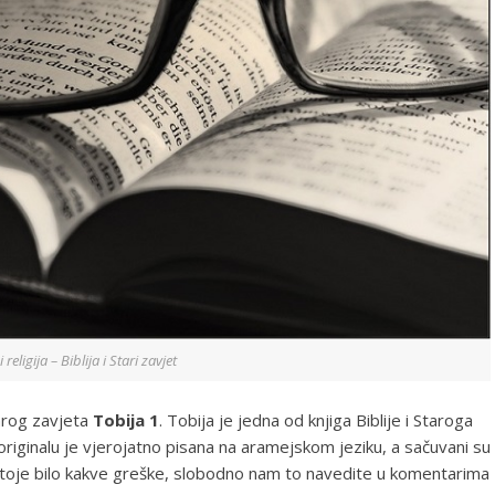
i religija – Biblija i Stari zavjet
tarog zavjeta
Tobija 1
. Tobija je jedna od knjiga Biblije i Staroga
 originalu je vjerojatno pisana na aramejskom jeziku, a sačuvani su
postoje bilo kakve greške, slobodno nam to navedite u komentarima