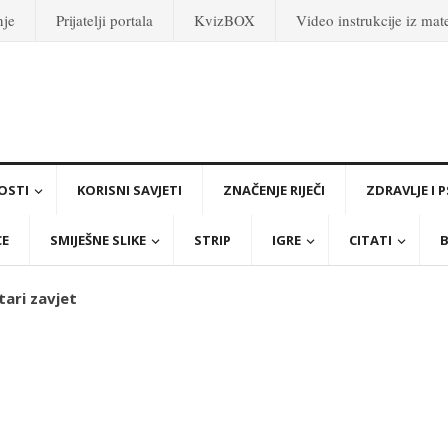
nje
Prijatelji portala
KvizBOX
Video instrukcije iz ma
OSTI
KORISNI SAVJETI
ZNAČENJE RIJEČI
ZDRAVLJE I 
CE
SMIJEŠNE SLIKE
STRIP
IGRE
CITATI
B
Stari zavjet