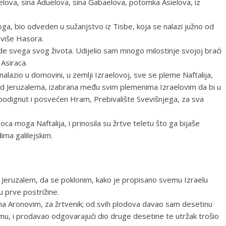
ielova, sina Aduelova, sina Gabaelova, potomka Asielova, iz
koga, bio odveden u sužanjstvo iz Tisbe, koja se nalazi južno od
oviše Hasora.
vde svega svog života. Udijelio sam mnogo milostinje svojoj braći
 Asiraca.
alazio u domovini, u zemlji Izraelovoj, sve se pleme Naftalija,
 od Jeruzalema, izabrana među svim plemenima Izraelovim da bi u
o podignut i posvećen Hram, Prebivalište Svevišnjega, za sva
oca moga Naftalija, i prinosila su žrtve teletu što ga bijaše
dima galilejskim.
 Jeruzalem, da se poklonim, kako je propisano svemu Izraelu
u prve postrižine.
a Aronovim, za žrtvenik; od svih plodova davao sam desetinu
emu, i prodavao odgovarajući dio druge desetine te utržak trošio