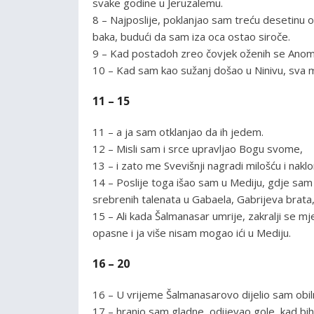
svake godine u Jeruzalemu.
8 – Najposlije, poklanjao sam treću desetinu o
baka, budući da sam iza oca ostao siroče.
9 – Kad postadoh zreo čovjek oženih se Anom,
10 – Kad sam kao sužanj došao u Ninivu, sva m
11 – 15
11 – a ja sam otklanjao da ih jedem.
12 – Misli sam i srce upravljao Bogu svome,
13 – i zato me Svevišnji nagradi milošću i na
14 – Poslije toga išao sam u Mediju, gdje sam
srebrenih talenata u Gabaela, Gabrijeva brat
15 – Ali kada Šalmanasar umrije, zakralji se 
opasne i ja više nisam mogao ići u Mediju.
16 – 20
16 – U vrijeme Šalmanasarovo dijelio sam obiln
17 – hranio sam gladne, odijevao gole, kad bih