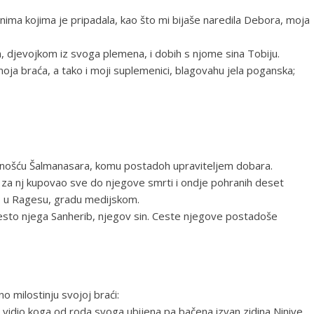
nima kojima je pripadala, kao što mi bijaše naredila Debora, moja
 djevojkom iz svoga plemena, i dobih s njome sina Tobiju.
oja braća, a tako i moji suplemenici, blagovahu jela poganska;
klonošću Šalmanasara, komu postadoh upraviteljem dobara.
 za nj kupovao sve do njegove smrti i ondje pohranih deset
a, u Ragesu, gradu medijskom.
mjesto njega Sanherib, njegov sin. Ceste njegove postadoše
o milostinju svojoj braći:
 vidio koga od roda svoga ubijena pa bačena izvan zidina Ninive,