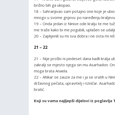
brižno bih ga ukopao.
18 – Sahranjivao sam potajno one koje je ubio k
mnogo u svome gnjevu: po naređenju kraljevu tra
19 – Onda jedan iz Ninive ode kralju te me tuži
me traže kako bi me pogubili, uplašen se udalji
20 – Zaplijenili su mi sva dobra i ne osta mi ni
21 – 22
21 – Nije prošlo ni pedeset dana kadli kralja u
zakralji se mjesto njega sin mu Asarhadon. On 
moga brata Anaela.
22 – Ahikar se zauze za me i ja se vratih u Nini
državnog pečata, upravitelj i rizničar. Asarha
bratić.
Koji su vama najljepši dijelovi iz poglavl