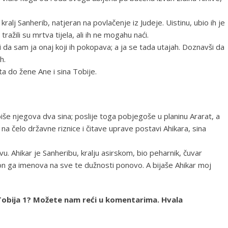
ralj Sanherib, natjeran na povlačenje iz Judeje. Uistinu, ubio ih je
žili su mrtva tijela, ali ih ne mogahu naći.
 da sam ja onaj koji ih pokopava; a ja se tada utajah. Doznavši da
h.
šta do žene Ane i sina Tobije.
biše njegova dva sina; poslije toga pobjegoše u planinu Ararat, a
na čelo državne riznice i čitave uprave postavi Ahikara, sina
vu. Ahikar je Sanheribu, kralju asirskom, bio peharnik, čuvar
don ga imenova na sve te dužnosti ponovo. A bijaše Ahikar moj
ja Tobija 1? Možete nam reći u komentarima. Hvala