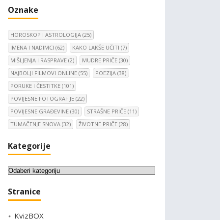
Oznake
HOROSKOP I ASTROLOGIJA
(25)
IMENA I NADIMCI
(62)
KAKO LAKŠE UČITI
(7)
MIŠLJENJA I RASPRAVE
(2)
MUDRE PRIČE
(30)
NAJBOLJI FILMOVI ONLINE
(55)
POEZIJA
(38)
PORUKE I ČESTITKE
(101)
POVIJESNE FOTOGRAFIJE
(22)
POVIJESNE GRAĐEVINE
(30)
STRAŠNE PRIČE
(11)
TUMAČENJE SNOVA
(32)
ŽIVOTNE PRIČE
(28)
Kategorije
K
a
Stranice
t
e
KvizBOX
g