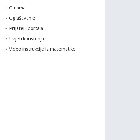
o
O nama
r
Oglašavanje
i
Prijatelji portala
j
e
Uvjeti korištenja
Video instrukcije iz matematike