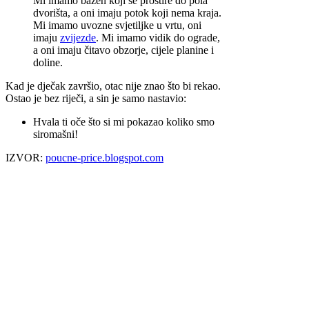
Mi imamo bazen koji se prostire do pola
dvorišta, a oni imaju potok koji nema kraja.
Mi imamo uvozne svjetiljke u vrtu, oni
imaju
zvijezde
. Mi imamo vidik do ograde,
a oni imaju čitavo obzorje, cijele planine i
doline.
Kad je dječak završio, otac nije znao što bi rekao.
Ostao je bez riječi, a sin je samo nastavio:
Hvala ti oče što si mi pokazao koliko smo
siromašni!
IZVOR:
poucne-price.blogspot.com