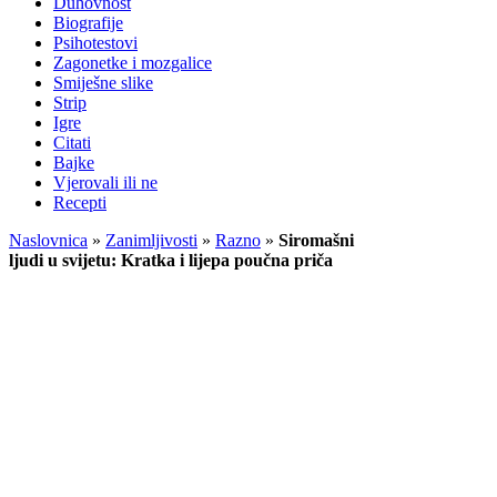
Duhovnost
Biografije
Psihotestovi
Zagonetke i mozgalice
Smiješne slike
Strip
Igre
Citati
Bajke
Vjerovali ili ne
Recepti
Naslovnica
»
Zanimljivosti
»
Razno
»
Siromašni
ljudi u svijetu: Kratka i lijepa poučna priča