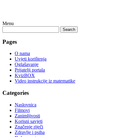
Menu
Search
Pages
O nama
Uvjeti korištenja
Oglašavanje
Prijatelji portala
KvizBOX
Video instrukcije iz matematike
Categories
Naslovnica
Filmovi
Zanimljivosti
Korisni savjeti
Značenje riječi
Zdravlje i psiha