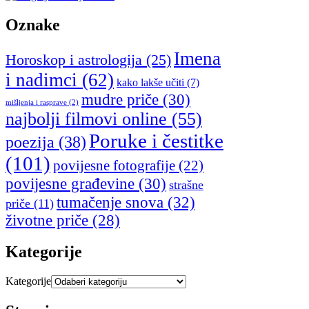
Oznake
Imena
Horoskop i astrologija
(25)
i nadimci
(62)
kako lakše učiti
(7)
mudre priče
(30)
mišljenja i rasprave
(2)
najbolji filmovi online
(55)
Poruke i čestitke
poezija
(38)
(101)
povijesne fotografije
(22)
povijesne građevine
(30)
strašne
tumačenje snova
(32)
priče
(11)
životne priče
(28)
Kategorije
Kategorije