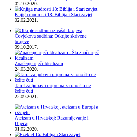
05.10.2020.
Knjiga mudrosti 18: Biblija i Stari zavjet
02.02.2021.
Čovjekova sudbina: Otkrijte skrivene
brojeve
09.10.2017.
Značenje riječi Idealizam
24.03.2020.
Tarot za ljubav i priprema za ono što ne
želite čuti
22.09.2021.
Ateizam u Hrvatskoj: Razumijevanje i
Utjecaj
01.02.2020.