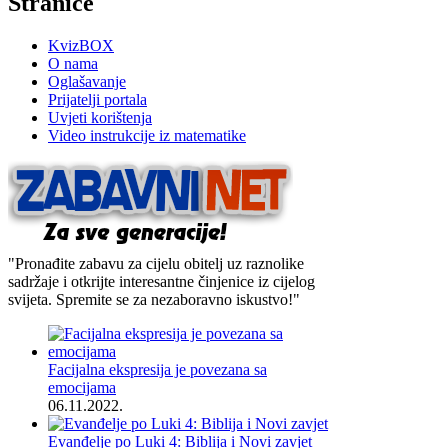
Stranice
KvizBOX
O nama
Oglašavanje
Prijatelji portala
Uvjeti korištenja
Video instrukcije iz matematike
"Pronađite zabavu za cijelu obitelj uz raznolike
sadržaje i otkrijte interesantne činjenice iz cijelog
svijeta. Spremite se za nezaboravno iskustvo!"
Facijalna ekspresija je povezana sa
emocijama
06.11.2022.
Evanđelje po Luki 4: Biblija i Novi zavjet