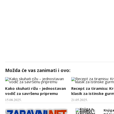
Možda će vas zanimati i ovo:
Kako skuhati rižu – jednostavan
Recept za tiramisu: K
vodič za savršenu pripremu
klasik za istinske gur
15.08.2025.
21.05.2025.
Knjiga