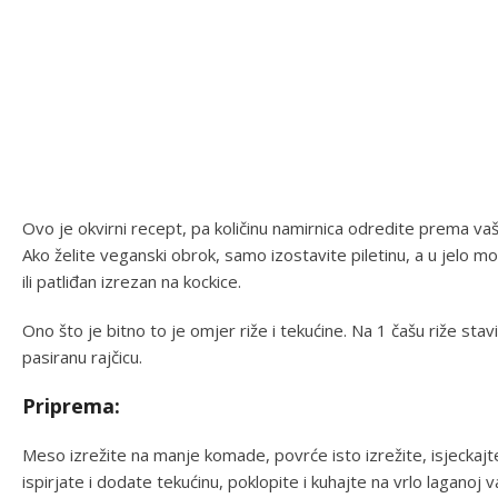
Ovo je okvirni recept, pa količinu namirnica odredite prema v
Ako želite veganski obrok, samo izostavite piletinu, a u jelo mo
ili patliđan izrezan na kockice.
Ono što je bitno to je omjer riže i tekućine. Na 1 čašu riže stavit
pasiranu rajčicu.
Priprema:
Meso izrežite na manje komade, povrće isto izrežite, isjeckajt
ispirjate i dodate tekućinu, poklopite i kuhajte na vrlo laganoj v