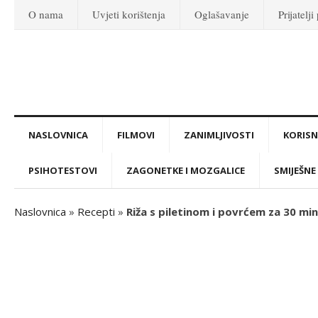
O nama
Uvjeti korištenja
Oglašavanje
Prijatelji
NASLOVNICA
FILMOVI
ZANIMLJIVOSTI
KORISNI
PSIHOTESTOVI
ZAGONETKE I MOZGALICE
SMIJEŠNE 
Naslovnica
»
Recepti
»
Riža s piletinom i povrćem za 30 min: