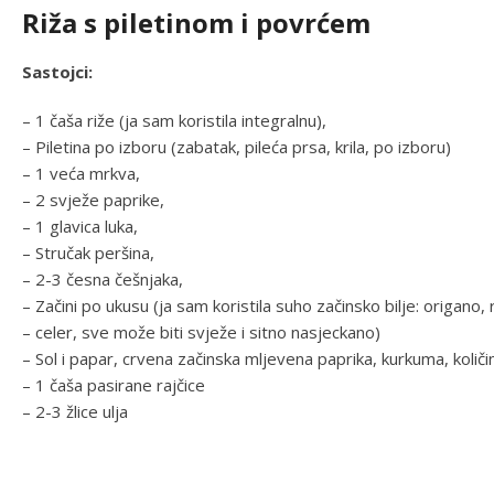
Riža s piletinom i povrćem
Sastojci:
– 1 čaša riže (ja sam koristila integralnu),
– Piletina po izboru (zabatak, pileća prsa, krila, po izboru)
– 1 veća mrkva,
– 2 svježe paprike,
– 1 glavica luka,
– Stručak peršina,
– 2-3 česna češnjaka,
– Začini po ukusu (ja sam koristila suho začinsko bilje: origano, 
– celer, sve može biti svježe i sitno nasjeckano)
– Sol i papar, crvena začinska mljevena paprika, kurkuma, koli
– 1 čaša pasirane rajčice
– 2-3 žlice ulja