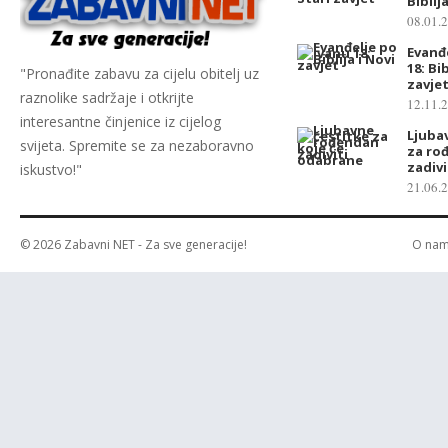
Biblij
08.01.
Evanđ
18: Bib
"Pronađite zabavu za cijelu obitelj uz
zavje
raznolike sadržaje i otkrijte
12.11.
interesantne činjenice iz cijelog
Ljuba
svijeta. Spremite se za nezaboravno
za ro
zadiv
iskustvo!"
21.06.
© 2026
Zabavni NET
- Za sve generacije!
O na