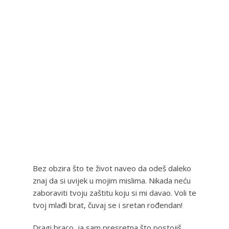
Bez obzira što te život naveo da odeš daleko
znaj da si uvijek u mojim mislima. Nikada neću
zaboraviti tvoju zaštitu koju si mi davao. Voli te
tvoj mlađi brat, čuvaj se i sretan rođendan!
Dragi braco, ja sam presretna što postojiš.