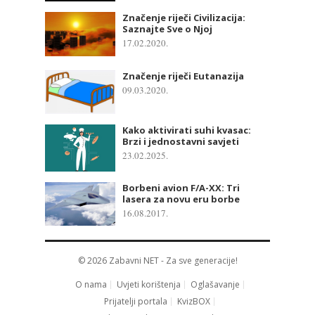
Značenje riječi Civilizacija:
Saznajte Sve o Njoj
17.02.2020.
Značenje riječi Eutanazija
09.03.2020.
Kako aktivirati suhi kvasac:
Brzi i jednostavni savjeti
23.02.2025.
Borbeni avion F/A-XX: Tri
lasera za novu eru borbe
16.08.2017.
© 2026
Zabavni NET
- Za sve generacije!
O nama
Uvjeti korištenja
Oglašavanje
Prijatelji portala
KvizBOX