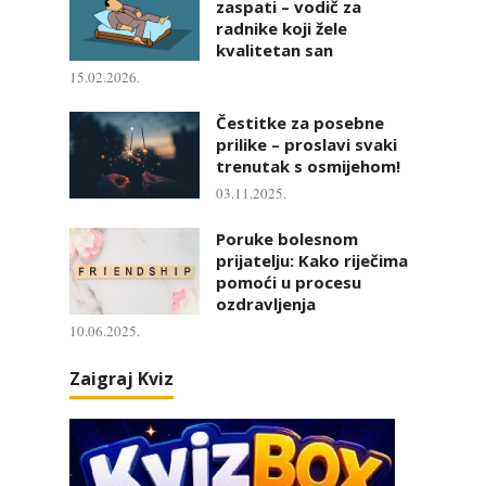
zaspati – vodič za
radnike koji žele
kvalitetan san
15.02.2026.
Čestitke za posebne
prilike – proslavi svaki
trenutak s osmijehom!
03.11.2025.
Poruke bolesnom
prijatelju: Kako riječima
pomoći u procesu
ozdravljenja
10.06.2025.
Zaigraj Kviz