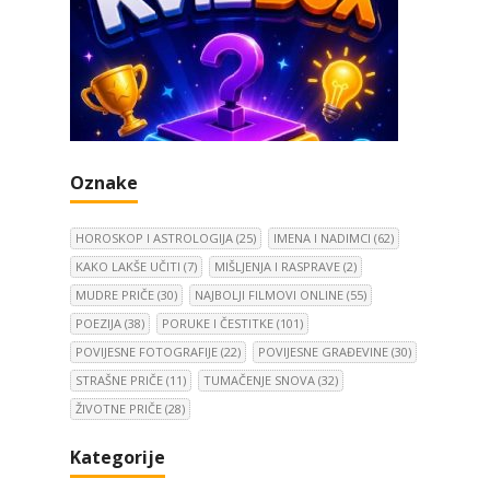
Oznake
HOROSKOP I ASTROLOGIJA
(25)
IMENA I NADIMCI
(62)
KAKO LAKŠE UČITI
(7)
MIŠLJENJA I RASPRAVE
(2)
MUDRE PRIČE
(30)
NAJBOLJI FILMOVI ONLINE
(55)
POEZIJA
(38)
PORUKE I ČESTITKE
(101)
POVIJESNE FOTOGRAFIJE
(22)
POVIJESNE GRAĐEVINE
(30)
STRAŠNE PRIČE
(11)
TUMAČENJE SNOVA
(32)
ŽIVOTNE PRIČE
(28)
Kategorije