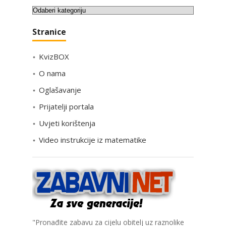
K
a
Stranice
t
e
KvizBOX
g
o
O nama
r
Oglašavanje
i
Prijatelji portala
j
e
Uvjeti korištenja
Video instrukcije iz matematike
"Pronađite zabavu za cijelu obitelj uz raznolike