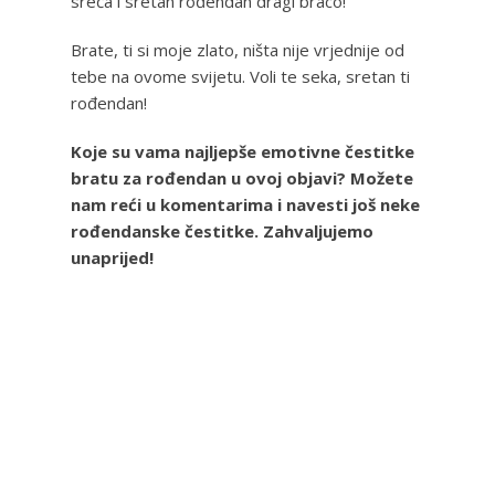
sreća i sretan rođendan dragi braco!
Brate, ti si moje zlato, ništa nije vrjednije od
tebe na ovome svijetu. Voli te seka, sretan ti
rođendan!
Koje su vama najljepše emotivne čestitke
bratu za rođendan u ovoj objavi? Možete
nam reći u komentarima i navesti još neke
rođendanske čestitke. Zahvaljujemo
unaprijed!