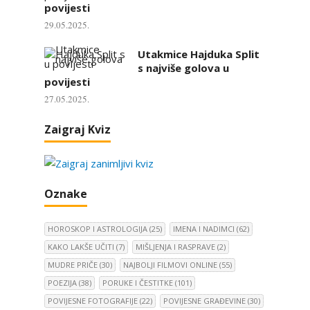
povijesti
29.05.2025.
Utakmice Hajduka Split
s najviše golova u
povijesti
27.05.2025.
Zaigraj Kviz
Oznake
HOROSKOP I ASTROLOGIJA
(25)
IMENA I NADIMCI
(62)
KAKO LAKŠE UČITI
(7)
MIŠLJENJA I RASPRAVE
(2)
MUDRE PRIČE
(30)
NAJBOLJI FILMOVI ONLINE
(55)
POEZIJA
(38)
PORUKE I ČESTITKE
(101)
POVIJESNE FOTOGRAFIJE
(22)
POVIJESNE GRAĐEVINE
(30)