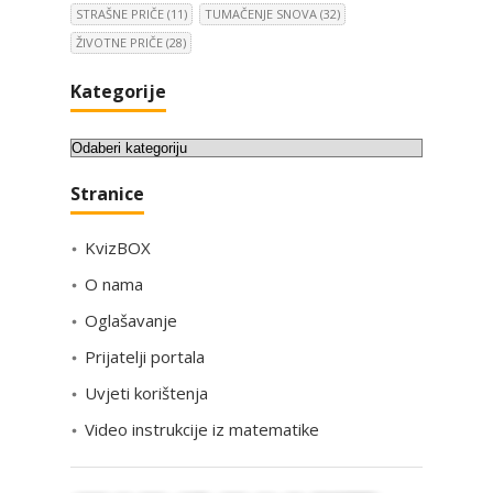
STRAŠNE PRIČE
(11)
TUMAČENJE SNOVA
(32)
ŽIVOTNE PRIČE
(28)
Kategorije
K
a
Stranice
t
e
KvizBOX
g
o
O nama
r
Oglašavanje
i
Prijatelji portala
j
e
Uvjeti korištenja
Video instrukcije iz matematike