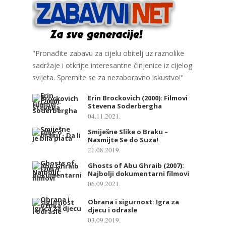
"Pronađite zabavu za cijelu obitelj uz raznolike
sadržaje i otkrijte interesantne činjenice iz cijelog
svijeta. Spremite se za nezaboravno iskustvo!"
Erin Brockovich (2000): Filmovi
Stevena Soderbergha
04.11.2021.
Smiješne Slike o Braku –
Nasmijte Se do Suza!
21.08.2019.
Ghosts of Abu Ghraib (2007):
Najbolji dokumentarni filmovi
06.09.2021.
Obrana i sigurnost: Igra za
djecu i odrasle
03.09.2019.