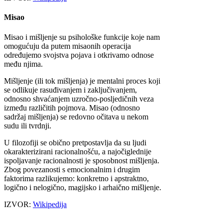
Misao
Misao i mišljenje su psihološke funkcije koje nam
omogućuju da putem misaonih operacija
određujemo svojstva pojava i otkrivamo odnose
među njima.
Mišljenje (ili tok mišljenja) je mentalni proces koji
se odlikuje rasuđivanjem i zaključivanjem,
odnosno shvaćanjem uzročno-posljedičnih veza
između različitih pojmova. Misao (odnosno
sadržaj mišljenja) se redovno očitava u nekom
sudu ili tvrdnji.
U filozofiji se obično pretpostavlja da su ljudi
okarakterizirani racionalnošću, a najočiglednije
ispoljavanje racionalnosti je sposobnost mišljenja.
Zbog povezanosti s emocionalnim i drugim
faktorima razlikujemo: konkretno i apstraktno,
logično i nelogično, magijsko i arhaično mišljenje.
IZVOR:
Wikipedija