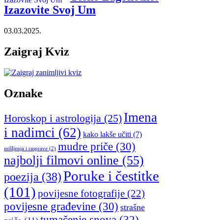
Izazovite Svoj Um
03.03.2025.
Zaigraj Kviz
Oznake
Imena
Horoskop i astrologija
(25)
i nadimci
(62)
kako lakše učiti
(7)
mudre priče
(30)
mišljenja i rasprave
(2)
najbolji filmovi online
(55)
Poruke i čestitke
poezija
(38)
(101)
povijesne fotografije
(22)
povijesne građevine
(30)
strašne
tumačenje snova
(32)