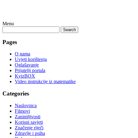
Menu
Search
Pages
O nama
Uvjeti korištenja
Oglašavanje
Prijatelji portala
KvizBOX
Video instrukcije iz matematike
Categories
Naslovnica
Filmovi
Zanimljivosti
Korisni savjeti
Značenje riječi
Zdravlje i psiha