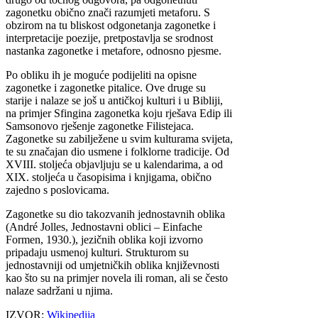
zagonetku obično znači razumjeti metaforu. S
obzirom na tu bliskost odgonetanja zagonetke i
interpretacije poezije, pretpostavlja se srodnost
nastanka zagonetke i metafore, odnosno pjesme.
Po obliku ih je moguće podijeliti na opisne
zagonetke i zagonetke pitalice. Ove druge su
starije i nalaze se još u antičkoj kulturi i u Bibliji,
na primjer Sfingina zagonetka koju rješava Edip ili
Samsonovo rješenje zagonetke Filistejaca.
Zagonetke su zabilježene u svim kulturama svijeta,
te su značajan dio usmene i folklorne tradicije. Od
XVIII. stoljeća objavljuju se u kalendarima, a od
XIX. stoljeća u časopisima i knjigama, obično
zajedno s poslovicama.
Zagonetke su dio takozvanih jednostavnih oblika
(André Jolles, Jednostavni oblici – Einfache
Formen, 1930.), jezičnih oblika koji izvorno
pripadaju usmenoj kulturi. Strukturom su
jednostavniji od umjetničkih oblika književnosti
kao što su na primjer novela ili roman, ali se često
nalaze sadržani u njima.
IZVOR:
Wikipedija