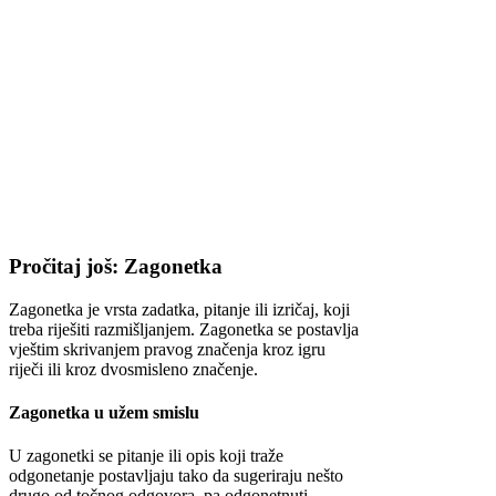
Pročitaj još: Zagonetka
Zagonetka je vrsta zadatka, pitanje ili izričaj, koji
treba riješiti razmišljanjem. Zagonetka se postavlja
vještim skrivanjem pravog značenja kroz igru
riječi ili kroz dvosmisleno značenje.
Zagonetka u užem smislu
U zagonetki se pitanje ili opis koji traže
odgonetanje postavljaju tako da sugeriraju nešto
drugo od točnog odgovora, pa odgonetnuti