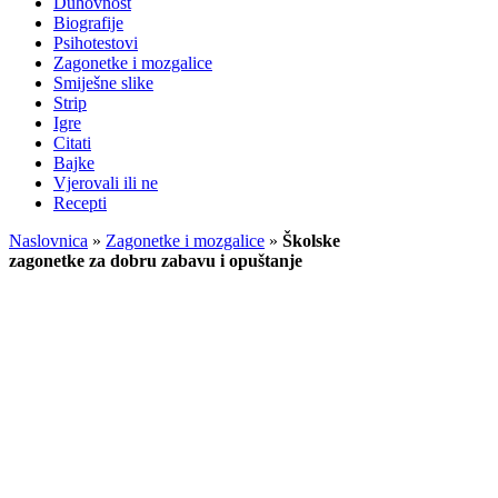
Duhovnost
Biografije
Psihotestovi
Zagonetke i mozgalice
Smiješne slike
Strip
Igre
Citati
Bajke
Vjerovali ili ne
Recepti
Naslovnica
»
Zagonetke i mozgalice
»
Školske
zagonetke za dobru zabavu i opuštanje