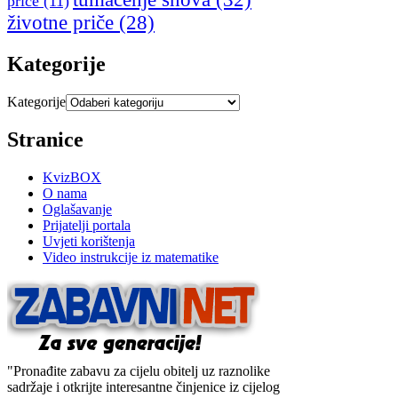
priče
(11)
životne priče
(28)
Kategorije
Kategorije
Stranice
KvizBOX
O nama
Oglašavanje
Prijatelji portala
Uvjeti korištenja
Video instrukcije iz matematike
"Pronađite zabavu za cijelu obitelj uz raznolike
sadržaje i otkrijte interesantne činjenice iz cijelog