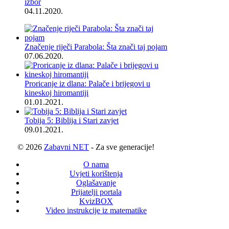
izbor
04.11.2020.
Značenje riječi Parabola: Šta znači taj pojam
07.06.2020.
Proricanje iz dlana: Palače i brijegovi u
kineskoj hiromantiji
01.01.2021.
Tobija 5: Biblija i Stari zavjet
09.01.2021.
© 2026
Zabavni NET
- Za sve generacije!
O nama
Uvjeti korištenja
Oglašavanje
Prijatelji portala
KvizBOX
Video instrukcije iz matematike