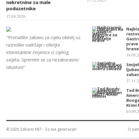
nekretnine za male
poduzetnike
15.04.2026.
Najbiz
restor
"Pronađite zabavu za cijelu obitelj uz
Gastr
prave 
raznolike sadržaje i otkrijte
hrane
interesantne činjenice iz cijelog
18.05.
svijeta. Spremite se za nezaboravno
Smiješ
iskustvo!"
ljubav
zabav
27.11.
Ted B
Ameri
Booge
Krimi 
03.09.
© 2026
Zabavni NET
- Za sve generacije!
O na