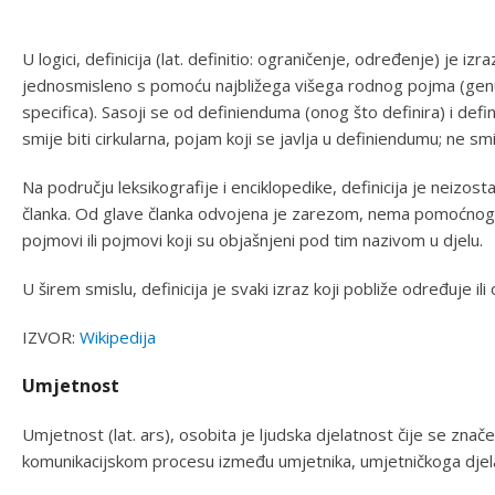
U logici, definicija (lat. definitio: ograničenje, određenje) je 
jednosmisleno s pomoću najbližega višega rodnog pojma (genus 
specifica). Sasoji se od definienduma (onog što definira) i defi
smije biti cirkularna, pojam koji se javlja u definiendumu; ne smi
Na području leksikografije i enciklopedike, definicija je neizos
članka. Od glave članka odvojena je zarezom, nema pomoćnog g
pojmovi ili pojmovi koji su objašnjeni pod tim nazivom u djelu.
U širem smislu, definicija je svaki izraz koji pobliže određuje ili 
IZVOR:
Wikipedija
Umjetnost
Umjetnost (lat. ars), osobita je ljudska djelatnost čije se znač
komunikacijskom procesu između umjetnika, umjetničkoga djela 