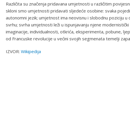
Različita su značenja pridavana umjetnosti u različitim povij
skloni smo umjetnosti pridavati sljedeće osobine: svaka pojedin
autonomni jezik; umjetnost ima neovisnu i slobodnu poziciju 
svrhu; svrha umjetnosti leži u ispunjavanju njene modernistički
imaginacije, individualnosti, otkrića, eksperimenta, pobune, lje
od Francuske revolucije u većini svojih segmenata temelji zap
IZVOR:
Wikipedija