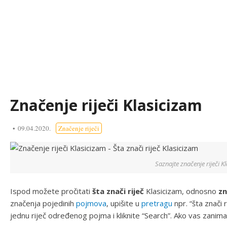
Značenje riječi Klasicizam
09.04.2020.
Značenje riječi
Saznajte značenje riječi K
Ispod možete pročitati
šta znači riječ
Klasicizam, odnosno
zn
značenja pojedinih
pojmova
, upišite u
pretragu
npr. “šta znači ri
jednu riječ određenog pojma i kliknite “Search”. Ako vas zanim