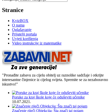
Stranice
KvizBOX
O nama
Oglašavanje
Prijatelji portala
Uvjeti korištenja
Video instrukcije iz matematike
"Pronađite zabavu za cijelu obitelj uz raznolike sadržaje i otkrijte
interesantne činjenice iz cijelog svijeta. Spremite se za nezaboravno
iskustvo!"
Poruke za kraj škole koje će oduševiti učenike
10.07.2021.
Značenje riječi Objekcija: Šta znači taj pojam