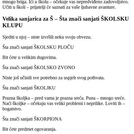
mnogo briga. Ići u školu – očekuje vas nepredviđeno zadovoljstvo.
Učiti u školi – prijatelji će saznati za vaše ljubavne avanture.
Velika sanjarica za Š – Šta znači sanjati ŠKOLSKU
KLUPU
Sjediti u njoj – niste izvršili neku svoju obvezu.
Šta znači sanjati ŠKOLSKU PLOČU
Bit ćete u velikim dugovima.
Šta znači sanjati ŠKOLSKO ZVONO
Niste još učinili sve potrebno za uspjeh svog pothvata.
Šta znači sanjati ŠKOLJKU
Prazna školjka – pred vama je prazna sreća. Puna – mnogo sreće.
Naći školjke – očekuju vas veliki problemi i neprilike. Loviti ih –
bogatstvo.
Šta znači sanjati ŠKORPIONA
Bit ćete predmet ogovaranja.