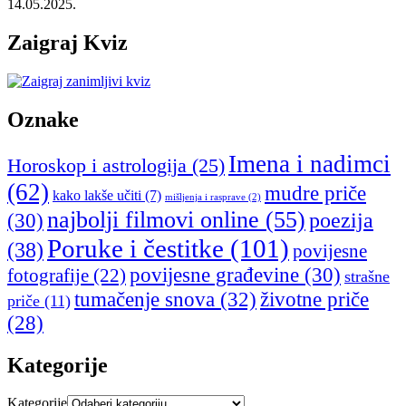
14.05.2025.
Zaigraj Kviz
Oznake
Imena i nadimci
Horoskop i astrologija
(25)
(62)
mudre priče
kako lakše učiti
(7)
mišljenja i rasprave
(2)
najbolji filmovi online
(55)
poezija
(30)
Poruke i čestitke
(101)
(38)
povijesne
povijesne građevine
(30)
fotografije
(22)
strašne
tumačenje snova
(32)
životne priče
priče
(11)
(28)
Kategorije
Kategorije