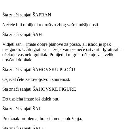
Šta znači sanjati ŠAFRAN
Nećete biti omiljeni u društvu zbog vaše umišljenosti.
Šta znači sanjati ŠAH
Vidjeti šah – imate dobre planove za posao, ali ishod je ipak
nesiguran. Učiti igrati šah – želja vam se neće ostvariti. Igrati šah –
očekuje vas neki gubitak. Pobijediti u igri – očekuje vas veliki
novčani dobitak.
Šta znači sanjati ŠAHOVSKU PLOČU
Osjećat ćete zadovoljstvo i smirenost.
Šta znači sanjati ŠAHOVSKE FIGURE
Do uspjeha imate još dalek put.
Šta znači sanjati ŠAL
Predznak problema, bolesti, neraspoloženja.
Šta znači sanjati ŠALU