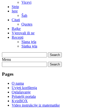
Vicevi
Strip
Igre
Šah
Citati
Quotes
Bajke
Vjerovali ili ne
Recepti
Slana jela
Slatka jela
Search
Menu
Search
Pages
O nama
Uvjeti korištenja
Oglašavanje
Prijatelji portala
KvizBOX
Video instrukcije iz matematike