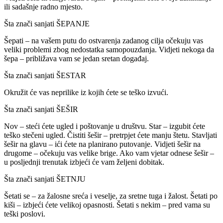
ili sadašnje radno mjesto.
Šta znači sanjati ŠEPANJE
Šepati – na vašem putu do ostvarenja zadanog cilja očekuju vas
veliki problemi zbog nedostatka samopouzdanja. Vidjeti nekoga da
šepa – približava vam se jedan sretan događaj.
Šta znači sanjati ŠESTAR
Okružit će vas neprilike iz kojih ćete se teško izvući.
Šta znači sanjati ŠEŠIR
Nov – steći ćete ugled i poštovanje u društvu. Star – izgubit ćete
teško stečeni ugled. Čistiti šešir – pretrpjet ćete manju štetu. Stavljati
šešir na glavu – ići ćete na planirano putovanje. Vidjeti šešir na
drugome – očekuju vas velike brige. Ako vam vjetar odnese šešir –
u posljednji trenutak izbjeći će vam željeni dobitak.
Šta znači sanjati ŠETNJU
Šetati se – za žalosne sreća i veselje, za sretne tuga i žalost. Šetati po
kiši – izbjeći ćete velikoj opasnosti. Šetati s nekim – pred vama su
teški poslovi.