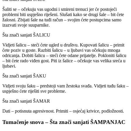
Šaliti se – očekuju vas ugodni i smireni trenuci jer će postojeći
problemi biti uspješno riješeni. Slušati kako se drugi šale – bit ćete
žalosni. Zbijati šale na tuđi račun – svojim ćete postupcima samo
izazvati svoje suuparnike.
Šta znači sanjati ŠALICU
Vidjeti šalicu – steći ćete ugled u društvu. Kupovati šalicu – primit
ćete poziv u goste. Razbiti šalicu – u ljubavi vas očekuju mnoga
odricanja. Dobiti šalicu – steći ćete odane prijatelje. Pokloniti šalicu
– bit ćete rado viđen gost. Piti iz šalice – očekuje vas velika sreća u
ljubavi.
Šta znači sanjati ŠAKU
Vidjeti svoju šaku – predstoji vam žestoka svađa. Vidjeti tuđu šaku –
uspješno ćete riješiti sve probleme.
Šta znači sanjati ŠAMAR
Dati – potisnuta agresivnost. Primiti – osjećaj krivice, podložnosti.
Tumačenje snova – Šta znači sanjati ŠAMPANJAC