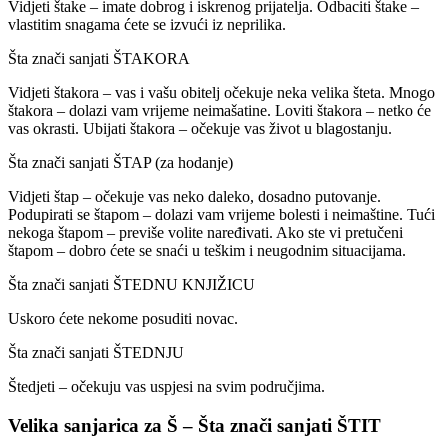
Vidjeti štake – imate dobrog i iskrenog prijatelja. Odbaciti štake –
vlastitim snagama ćete se izvući iz neprilika.
Šta znači sanjati ŠTAKORA
Vidjeti štakora – vas i vašu obitelj očekuje neka velika šteta. Mnogo
štakora – dolazi vam vrijeme neimašatine. Loviti štakora – netko će
vas okrasti. Ubijati štakora – očekuje vas život u blagostanju.
Šta znači sanjati ŠTAP (za hodanje)
Vidjeti štap – očekuje vas neko daleko, dosadno putovanje.
Podupirati se štapom – dolazi vam vrijeme bolesti i neimaštine. Tući
nekoga štapom – previše volite naređivati. Ako ste vi pretučeni
štapom – dobro ćete se snaći u teškim i neugodnim situacijama.
Šta znači sanjati ŠTEDNU KNJIŽICU
Uskoro ćete nekome posuditi novac.
Šta znači sanjati ŠTEDNJU
Štedjeti – očekuju vas uspjesi na svim područjima.
Velika sanjarica za Š – Šta znači sanjati ŠTIT