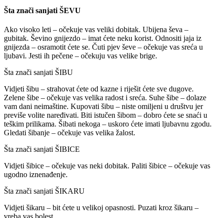
Šta znači sanjati ŠEVU
Ako visoko leti – očekuje vas veliki dobitak. Ubijena ševa –
gubitak. Ševino gnijezdo – imat ćete neku korist. Odnositi jaja iz
gnijezda – osramotit ćete se. Čuti pjev ševe – očekuje vas sreća u
ljubavi. Jesti ih pečene – očekuju vas velike brige.
Šta znači sanjati ŠIBU
Vidjeti šibu – strahovat ćete od kazne i riješit ćete sve dugove.
Zelene šibe – očekuje vas velika radost i sreća. Suhe šibe – dolaze
vam dani neimaštine. Kupovati šibu – niste omiljeni u društvu jer
previše volite naređivati. Biti istučen šibom – dobro ćete se snaći u
teškim prilikama. Šibati nekoga – uskoro ćete imati ljubavnu zgodu.
Gledati šibanje – očekuje vas velika žalost.
Šta znači sanjati ŠIBICE
Vidjeti šibice – očekuje vas neki dobitak. Paliti šibice – očekuje vas
ugodno iznenađenje.
Šta znači sanjati ŠIKARU
Vidjeti šikaru – bit ćete u velikoj opasnosti. Puzati kroz šikaru –
vreba vas bolest.