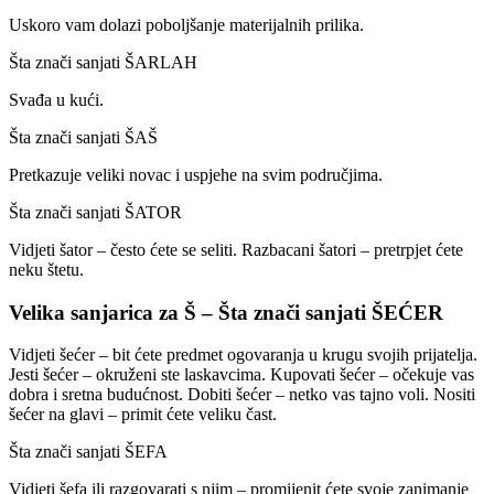
Uskoro vam dolazi poboljšanje materijalnih prilika.
Šta znači sanjati ŠARLAH
Svađa u kući.
Šta znači sanjati ŠAŠ
Pretkazuje veliki novac i uspjehe na svim područjima.
Šta znači sanjati ŠATOR
Vidjeti šator – često ćete se seliti. Razbacani šatori – pretrpjet ćete
neku štetu.
Velika sanjarica za Š – Šta znači sanjati ŠEĆER
Vidjeti šećer – bit ćete predmet ogovaranja u krugu svojih prijatelja.
Jesti šećer – okruženi ste laskavcima. Kupovati šećer – očekuje vas
dobra i sretna budućnost. Dobiti šećer – netko vas tajno voli. Nositi
šećer na glavi – primit ćete veliku čast.
Šta znači sanjati ŠEFA
Vidjeti šefa ili razgovarati s njim – promijenit ćete svoje zanimanje