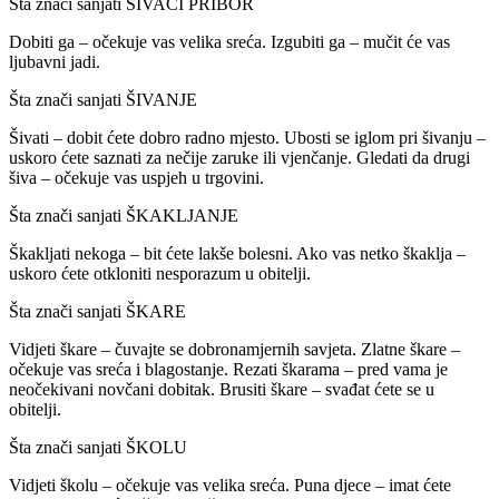
Šta znači sanjati ŠIVAĆI PRIBOR
Dobiti ga – očekuje vas velika sreća. Izgubiti ga – mučit će vas
ljubavni jadi.
Šta znači sanjati ŠIVANJE
Šivati – dobit ćete dobro radno mjesto. Ubosti se iglom pri šivanju –
uskoro ćete saznati za nečije zaruke ili vjenčanje. Gledati da drugi
šiva – očekuje vas uspjeh u trgovini.
Šta znači sanjati ŠKAKLJANJE
Škakljati nekoga – bit ćete lakše bolesni. Ako vas netko škaklja –
uskoro ćete otkloniti nesporazum u obitelji.
Šta znači sanjati ŠKARE
Vidjeti škare – čuvajte se dobronamjernih savjeta. Zlatne škare –
očekuje vas sreća i blagostanje. Rezati škarama – pred vama je
neočekivani novčani dobitak. Brusiti škare – svađat ćete se u
obitelji.
Šta znači sanjati ŠKOLU
Vidjeti školu – očekuje vas velika sreća. Puna djece – imat ćete