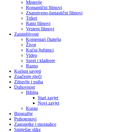
Misterije
Romantični filmovi
Znanstveno-fantastični filmovi
Trileri
Ratni filmovi
Vestern filmovi
Zanimljivosti
Komentari čitatelja
Život
Kućni ljubimci
Video
Sport i klađenje
Razno
Korisni savjeti
Značenje riječi
Zdravlje i psiha
Duhovnost
Biblija
Stari zavjet
Novi zavjet
Kuran
Biografije
Psihotestovi
Zagonetke i mozgalice
Smiješne slike