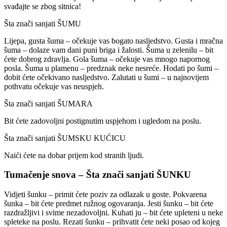
svađajte se zbog sitnica!
Šta znači sanjati ŠUMU
Lijepa, gusta šuma – očekuje vas bogato nasljedstvo. Gusta i mračna
šuma – dolaze vam dani puni briga i žalosti. Šuma u zelenilu – bit
ćete dobrog zdravlja. Gola šuma – očekuje vas mnogo napornog
posla. Šuma u plamenu – predznak neke nesreće. Hodati po šumi –
dobit ćete očekivano nasljedstvo. Zalutati u šumi – u najnovijem
pothvatu očekuje vas neuspjeh.
Šta znači sanjati ŠUMARA
Bit ćete zadovoljni postignutim uspjehom i ugledom na poslu.
Šta znači sanjati ŠUMSKU KUĆICU
Naići ćete na dobar prijem kod stranih ljudi.
Tumačenje snova – Šta znači sanjati ŠUNKU
Vidjeti šunku – primit ćete poziv za odlazak u goste. Pokvarena
šunka – bit ćete predmet ružnog ogovaranja. Jesti šunku – bit ćete
razdražljivi i svime nezadovoljni. Kuhati ju – bit ćete upleteni u neke
spleteke na poslu. Rezati šunku – prihvatit ćete neki posao od kojeg