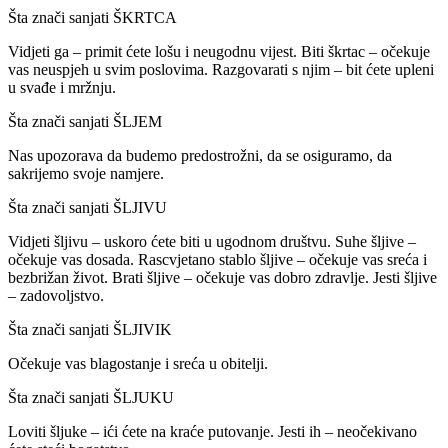
Šta znači sanjati ŠKRTCA
Vidjeti ga – primit ćete lošu i neugodnu vijest. Biti škrtac – očekuje
vas neuspjeh u svim poslovima. Razgovarati s njim – bit ćete upleni
u svađe i mržnju.
Šta znači sanjati ŠLJEM
Nas upozorava da budemo predostrožni, da se osiguramo, da
sakrijemo svoje namjere.
Šta znači sanjati ŠLJIVU
Vidjeti šljivu – uskoro ćete biti u ugodnom društvu. Suhe šljive –
očekuje vas dosada. Rascvjetano stablo šljive – očekuje vas sreća i
bezbrižan život. Brati šljive – očekuje vas dobro zdravlje. Jesti šljive
– zadovoljstvo.
Šta znači sanjati ŠLJIVIK
Očekuje vas blagostanje i sreća u obitelji.
Šta znači sanjati ŠLJUKU
Loviti šljuke – ići ćete na kraće putovanje. Jesti ih – neočekivano