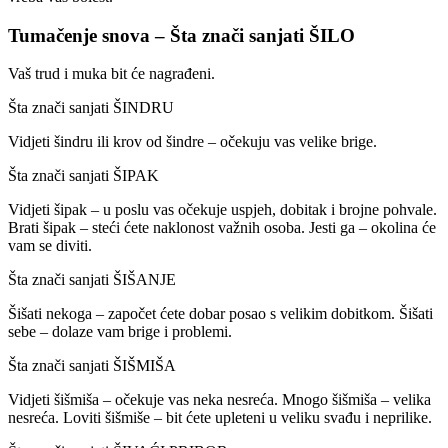
Tumačenje snova – Šta znači sanjati ŠILO
Vaš trud i muka bit će nagrađeni.
Šta znači sanjati ŠINDRU
Vidjeti šindru ili krov od šindre – očekuju vas velike brige.
Šta znači sanjati ŠIPAK
Vidjeti šipak – u poslu vas očekuje uspjeh, dobitak i brojne pohvale.
Brati šipak – steći ćete naklonost važnih osoba. Jesti ga – okolina će
vam se diviti.
Šta znači sanjati ŠIŠANJE
Šišati nekoga – započet ćete dobar posao s velikim dobitkom. Šišati
sebe – dolaze vam brige i problemi.
Šta znači sanjati ŠIŠMIŠA
Vidjeti šišmiša – očekuje vas neka nesreća. Mnogo šišmiša – velika
nesreća. Loviti šišmiše – bit ćete upleteni u veliku svađu i neprilike.