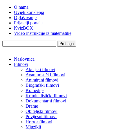
O nama
Uvjeti korištenja
Oglašavanje
Prijatelji portala
KvizBOX
Video instrukcije iz matematike
Pretraga
Naslovnica
Filmovi
Akcijski filmovi
Avanturistički filmovi
Animirani filmovi
Biografski filmovi
Komedije
Kriminalistički filmovi
Dokumentarni filmovi
Drame
Obiteljski filmovi
Povijesni filmovi
Horror filmovi
Mjuzikli