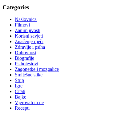
Categories
Naslovnica
Filmovi
Zanimljivosti
Korisni savjeti
Značenje riječi
Zdravlje i psiha
Duhovnost
Biografije
Psihotestovi
Zagonetke i mozgalice
Smiješne slike
Strip
Igre
Citati
Bajke
Vjerovali ili ne
Recepti