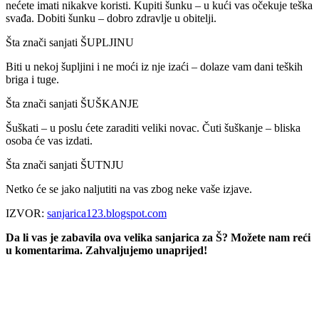
nećete imati nikakve koristi. Kupiti šunku – u kući vas očekuje teška
svađa. Dobiti šunku – dobro zdravlje u obitelji.
Šta znači sanjati ŠUPLJINU
Biti u nekoj šupljini i ne moći iz nje izaći – dolaze vam dani teških
briga i tuge.
Šta znači sanjati ŠUŠKANJE
Šuškati – u poslu ćete zaraditi veliki novac. Čuti šuškanje – bliska
osoba će vas izdati.
Šta znači sanjati ŠUTNJU
Netko će se jako naljutiti na vas zbog neke vaše izjave.
IZVOR:
sanjarica123.blogspot.com
Da li vas je zabavila ova velika sanjarica za Š? Možete nam reći
u komentarima. Zahvaljujemo unaprijed!