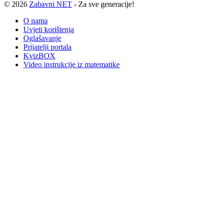
© 2026
Zabavni NET
- Za sve generacije!
O nama
Uvjeti korištenja
Oglašavanje
Prijatelji portala
KvizBOX
Video instrukcije iz matematike