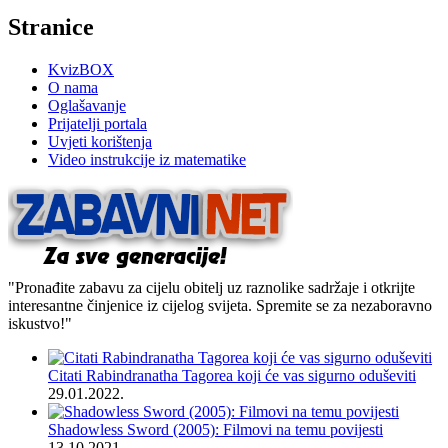
Stranice
KvizBOX
O nama
Oglašavanje
Prijatelji portala
Uvjeti korištenja
Video instrukcije iz matematike
"Pronađite zabavu za cijelu obitelj uz raznolike sadržaje i otkrijte
interesantne činjenice iz cijelog svijeta. Spremite se za nezaboravno
iskustvo!"
Citati Rabindranatha Tagorea koji će vas sigurno oduševiti
29.01.2022.
Shadowless Sword (2005): Filmovi na temu povijesti
13.10.2021.