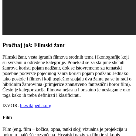
Pročitaj još: Filmski žanr
Filmski žanr, vrsta igranih filmova srodnih tema i ikonografije koji
su svrstani u određene kategorije. Ponekad se za skupine sličnih
žanrova koristi pojam nadžanr, dok se istovremeno za tematski
posebne podvrste pojedinog žanra koristi pojam podžanr. Jednako
tako postoje i filmovi koji uspješno spajaju dva žanra pa se tu radi o
hibridnim žanrovima (primjerice znanstveno-fantastični horor film).
Često je kategorizacija filmova nejasna i prisutno je neslaganje oko
toga kako ih treba definirati i klasificirati.
IZVOR:
hr.wikipedia.org
Film
Film (eng. film – kožica, opna, tanki sloj) vizualna je projekcija u
pokretu, najčešće ozvučena. Hrvatski naziv za film je slikopis.