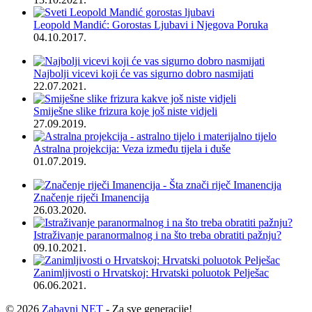
Leopold Mandić: Gorostas Ljubavi i Njegova Poruka
04.10.2017.
Najbolji vicevi koji će vas sigurno dobro nasmijati
22.07.2021.
Smiješne slike frizura koje još niste vidjeli
27.09.2019.
Astralna projekcija: Veza između tijela i duše
01.07.2019.
Značenje riječi Imanencija
26.03.2020.
Istraživanje paranormalnog i na što treba obratiti pažnju?
09.10.2021.
Zanimljivosti o Hrvatskoj: Hrvatski poluotok Pelješac
06.06.2021.
© 2026
Zabavni NET
- Za sve generacije!