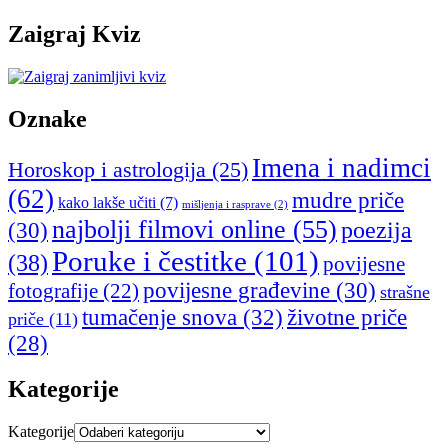
Zaigraj Kviz
Oznake
Imena i nadimci
Horoskop i astrologija
(25)
(62)
mudre priče
kako lakše učiti
(7)
mišljenja i rasprave
(2)
najbolji filmovi online
(55)
poezija
(30)
Poruke i čestitke
(101)
(38)
povijesne
povijesne građevine
(30)
fotografije
(22)
strašne
tumačenje snova
(32)
životne priče
priče
(11)
(28)
Kategorije
Kategorije