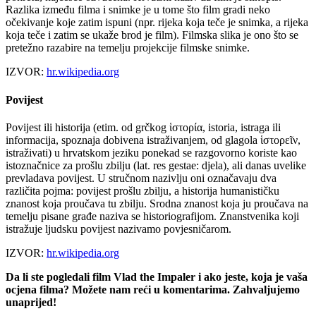
Razlika između filma i snimke je u tome što film gradi neko
očekivanje koje zatim ispuni (npr. rijeka koja teče je snimka, a rijeka
koja teče i zatim se ukaže brod je film). Filmska slika je ono što se
pretežno razabire na temelju projekcije filmske snimke.
IZVOR:
hr.wikipedia.org
Povijest
Povijest ili historija (etim. od grčkog ἱστορία, istoria, istraga ili
informacija, spoznaja dobivena istraživanjem, od glagola ἱστορεῖν,
istraživati) u hrvatskom jeziku ponekad se razgovorno koriste kao
istoznačnice za prošlu zbilju (lat. res gestae: djela), ali danas uvelike
prevladava povijest. U stručnom nazivlju oni označavaju dva
različita pojma: povijest prošlu zbilju, a historija humanističku
znanost koja proučava tu zbilju. Srodna znanost koja ju proučava na
temelju pisane građe naziva se historiografijom. Znanstvenika koji
istražuje ljudsku povijest nazivamo povjesničarom.
IZVOR:
hr.wikipedia.org
Da li ste pogledali film Vlad the Impaler i ako jeste, koja je vaša
ocjena filma? Možete nam reći u komentarima. Zahvaljujemo
unaprijed!