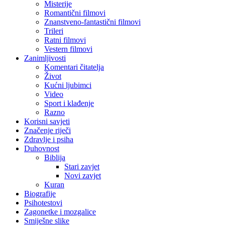
Misterije
Romantični filmovi
Znanstveno-fantastični filmovi
Trileri
Ratni filmovi
Vestern filmovi
Zanimljivosti
Komentari čitatelja
Život
Kućni ljubimci
Video
Sport i klađenje
Razno
Korisni savjeti
Značenje riječi
Zdravlje i psiha
Duhovnost
Biblija
Stari zavjet
Novi zavjet
Kuran
Biografije
Psihotestovi
Zagonetke i mozgalice
Smiješne slike