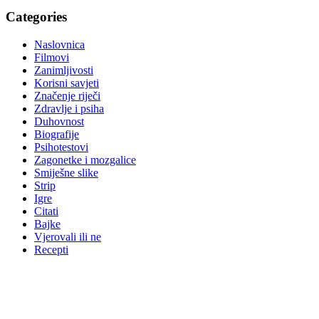
Categories
Naslovnica
Filmovi
Zanimljivosti
Korisni savjeti
Značenje riječi
Zdravlje i psiha
Duhovnost
Biografije
Psihotestovi
Zagonetke i mozgalice
Smiješne slike
Strip
Igre
Citati
Bajke
Vjerovali ili ne
Recepti