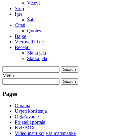
Vicevi
Strip
Igre
Šah
Citati
Quotes
Bajke
Vjerovali ili ne
Recepti
Slana jela
Slatka jela
Search
Menu
Search
Pages
O nama
Uvjeti korištenja
Oglašavanje
Prijatelji portala
KvizBOX
Video instrukcije iz matematike