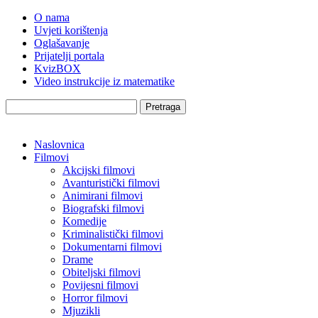
O nama
Uvjeti korištenja
Oglašavanje
Prijatelji portala
KvizBOX
Video instrukcije iz matematike
Pretraga
Naslovnica
Filmovi
Akcijski filmovi
Avanturistički filmovi
Animirani filmovi
Biografski filmovi
Komedije
Kriminalistički filmovi
Dokumentarni filmovi
Drame
Obiteljski filmovi
Povijesni filmovi
Horror filmovi
Mjuzikli