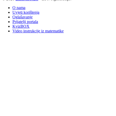
O nama
Uvjeti korištenja
Oglašavanje
Prijatelji portala
KvizBOX
Video instrukcije iz matematike