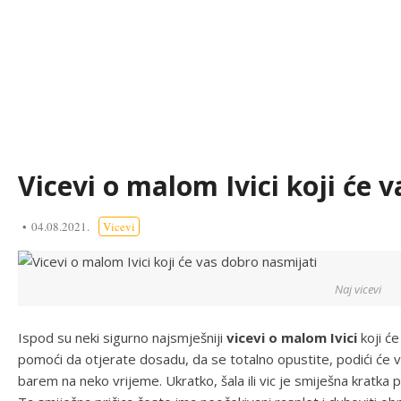
Vicevi o malom Ivici koji će 
04.08.2021.
Vicevi
Naj vicevi
Ispod su neki sigurno najsmješniji
vicevi o malom Ivici
koji će
pomoći da otjerate dosadu, da se totalno opustite, podići će 
barem na neko vrijeme. Ukratko, šala ili vic je smiješna kratka 