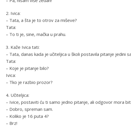
– Pa, nisam više žedan!
2. Ivica:
– Tata, a šta je to otrov za miševe?
Tata:
– To ti je, sine, mačka u prahu.
3. Kaže Ivica tati:
– Tata, danas kada je učiteljica u školi postavila pitanje jedini 
Tata:
– Koje je pitanje bilo?
Ivica:
– Tko je razbio prozor?
4. Učiteljica:
– Ivice, postaviti ću ti samo jedno pitanje, ali odgovor mora biti
– Dobro, spreman sam.
– Koliko je 16 puta 4?
– Brz!