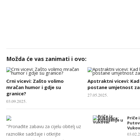
Možda će vas zanimati i ovo:
Crni vicevi: Zašto volimo
Apstraktni vicevi: Ka
mračan humor i gdje su
postane umjetnost z
granice?
27.05.2025.
03.09.2025.
Priče 
Putov
"Pronađite zabavu za cijelu obitelj uz
Vukov
raznolike sadržaje i otkrijte
03.02.