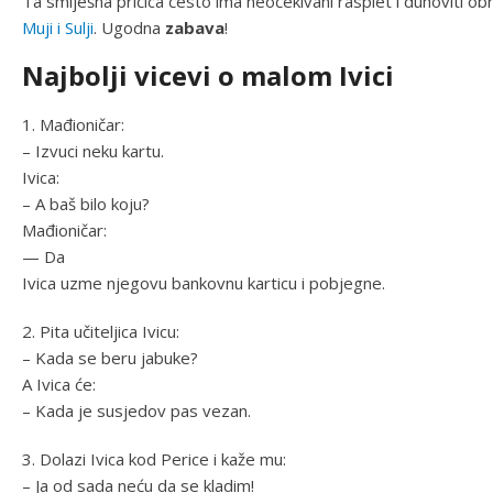
Ta smiješna pričica često ima neočekivani rasplet i duhoviti o
Muji i Sulji
. Ugodna
zabava
!
Najbolji vicevi o malom Ivici
1. Mađioničar:
– Izvuci neku kartu.
Ivica:
– A baš bilo koju?
Mađioničar:
— Da
Ivica uzme njegovu bankovnu karticu i pobjegne.
2. Pita učiteljica Ivicu:
– Kada se beru jabuke?
A Ivica će:
– Kada je susjedov pas vezan.
3. Dolazi Ivica kod Perice i kaže mu:
– Ja od sada neću da se kladim!