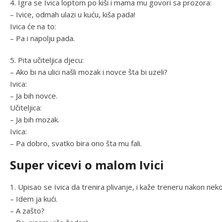
4. Igra se Ivica loptom po kiši i mama mu govori sa prozora:
– Ivice, odmah ulazi u kuću, kiša pada!
Ivica će na to:
– Pa i napolju pada.
5. Pita učiteljica djecu:
– Ako bi na ulici našli mozak i novce šta bi uzeli?
Ivica:
– Ja bih novce.
Učiteljica:
– Ja bih mozak.
Ivica:
– Pa dobro, svatko bira ono šta mu fali.
Super vicevi o malom Ivici
1. Upisao se Ivica da trenira plivanje, i kaže treneru nakon neko
– Idem ja kući.
– A zašto?