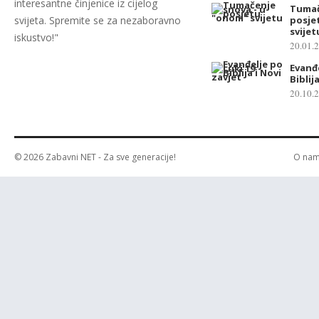
interesantne činjenice iz cijelog
Tumač
svijeta. Spremite se za nezaboravno
posje
svijet
iskustvo!"
20.01.
Evanđe
Biblij
20.10.
© 2026
Zabavni NET
- Za sve generacije!
O na