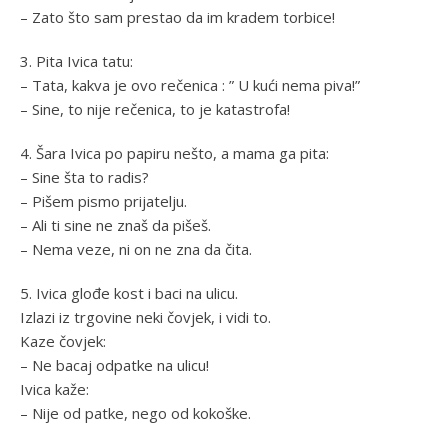
– Zato što sam prestao da im kradem torbice!
3. Pita Ivica tatu:
– Tata, kakva je ovo rečenica : ” U kući nema piva!”
– Sine, to nije rečenica, to je katastrofa!
4. Šara Ivica po papiru nešto, a mama ga pita:
– Sine šta to radis?
– Pišem pismo prijatelju.
– Ali ti sine ne znaš da pišeš.
– Nema veze, ni on ne zna da čita.
5. Ivica glođe kost i baci na ulicu.
Izlazi iz trgovine neki čovjek, i vidi to.
Kaze čovjek:
– Ne bacaj odpatke na ulicu!
Ivica kaže:
– Nije od patke, nego od kokoške.