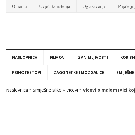
O nama
Uvjeti korištenja
Oglašavanje
Prijatelji
NASLOVNICA
FILMOVI
ZANIMLJIVOSTI
KORISNI
PSIHOTESTOVI
ZAGONETKE I MOZGALICE
SMIJEŠNE 
Naslovnica
»
Smiješne slike
»
Vicevi
»
Vicevi o malom Ivici ko