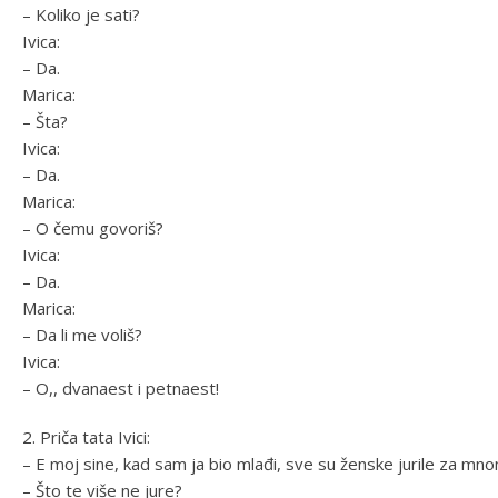
– Koliko je sati?
Ivica:
– Da.
Marica:
– Šta?
Ivica:
– Da.
Marica:
– O čemu govoriš?
Ivica:
– Da.
Marica:
– Da li me voliš?
Ivica:
– O,, dvanaest i petnaest!
2. Priča tata Ivici:
– E moj sine, kad sam ja bio mlađi, sve su ženske jurile za mno
– Što te više ne jure?