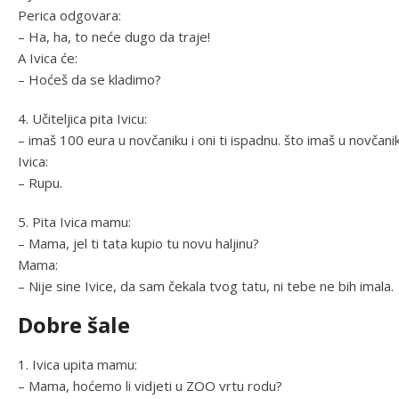
Perica odgovara:
– Ha, ha, to neće dugo da traje!
A Ivica će:
– Hoćeš da se kladimo?
4. Učiteljica pita Ivicu:
– imaš 100 eura u novčaniku i oni ti ispadnu. što imaš u novčani
Ivica:
– Rupu.
5. Pita Ivica mamu:
– Mama, jel ti tata kupio tu novu haljinu?
Mama:
– Nije sine Ivice, da sam čekala tvog tatu, ni tebe ne bih imala.
Dobre šale
1. Ivica upita mamu:
– Mama, hoćemo li vidjeti u ZOO vrtu rodu?