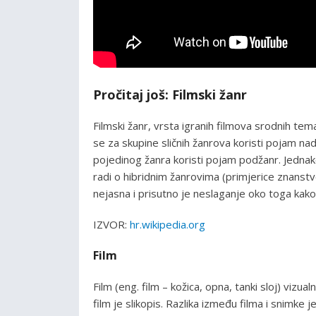
Pročitaj još: Filmski žanr
Filmski žanr, vrsta igranih filmova srodnih tem
se za skupine sličnih žanrova koristi pojam 
pojedinog žanra koristi pojam podžanr. Jednako
radi o hibridnim žanrovima (primjerice znanstve
nejasna i prisutno je neslaganje oko toga kako ih 
IZVOR:
hr.wikipedia.org
Film
Film (eng. film – kožica, opna, tanki sloj) vizu
film je slikopis. Razlika između filma i snimke 