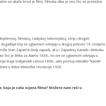
 zatim se ukaže brod je film). Filmska slika je ono što se pretežno
jiževnoj, filmskoj, radijskoj televizijskoj, strip i drugim
događaje koji se uglavnom odvijaju u drugoj polovici 19. stoljeća
i Stari Zapad ili Divlji zapad), ali u i Zapadnoj Kanadi i Meksiku.
kao što je Bitka za Alamo 1836., no oni se uglavnom odvijaju u
e kraja Indijanskih ratova 1890., iako postoji nekoliko “kasnih
ešteni u doba Meksičke revolucije 1920.
te, koja je vaša ocjena filma? Možete nam reći u