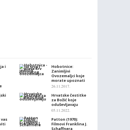
ja i
Hobotnice:
Zanimljivi
Ovozemaljci koje
morate upoznati
e
26.11.2017.
jski
Hrvatske čestitke
za Božić koje
oduševljavaju
05.11.2022.
 vas
Patton (1970):
iti
Filmovi Franklina J.
Schaffnera