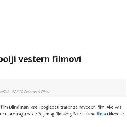
olji vestern filmovi
YouTube ABKCO Records & Films
 film
Blindman
, kao i pogledati trailer za navedeni film. Ako vas
šete u pretragu naziv željenog filmskog žanra ili ime
filma
i kliknete