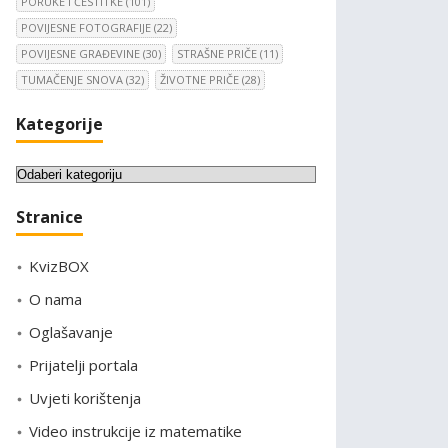
PORUKE I ČESTITKE
(101)
POVIJESNE FOTOGRAFIJE
(22)
POVIJESNE GRAĐEVINE
(30)
STRAŠNE PRIČE
(11)
TUMAČENJE SNOVA
(32)
ŽIVOTNE PRIČE
(28)
Kategorije
K
a
Stranice
t
e
KvizBOX
g
o
O nama
r
Oglašavanje
i
Prijatelji portala
j
e
Uvjeti korištenja
Video instrukcije iz matematike