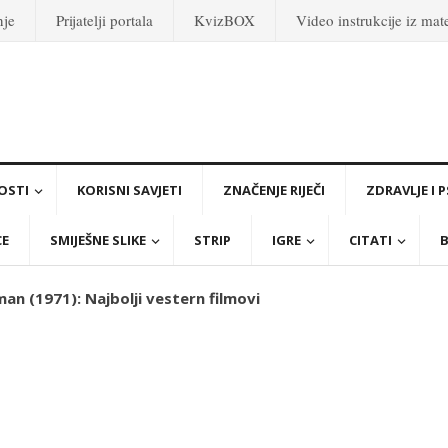
nje
Prijatelji portala
KvizBOX
Video instrukcije iz ma
OSTI
KORISNI SAVJETI
ZNAČENJE RIJEČI
ZDRAVLJE I 
CE
SMIJEŠNE SLIKE
STRIP
IGRE
CITATI
B
man (1971): Najbolji vestern filmovi