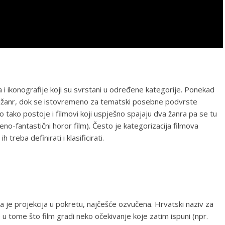
a i ikonografije koji su svrstani u određene kategorije. Ponekad
nadžanr, dok se istovremeno za tematski posebne podvrste
 tako postoje i filmovi koji uspješno spajaju dva žanra pa se tu
no-fantastični horor film). Često je kategorizacija filmova
treba definirati i klasificirati.
alna je projekcija u pokretu, najčešće ozvučena. Hrvatski naziv za
je u tome što film gradi neko očekivanje koje zatim ispuni (npr.