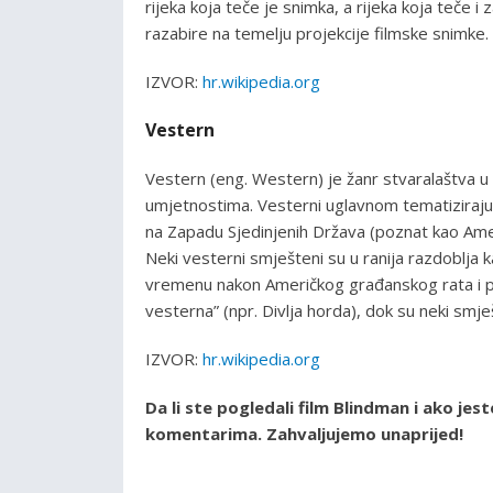
rijeka koja teče je snimka, a rijeka koja teče i
razabire na temelju projekcije filmske snimke.
IZVOR:
hr.wikipedia.org
Vestern
Vestern (eng. Western) je žanr stvaralaštva u kn
umjetnostima. Vesterni uglavnom tematiziraju 
na Zapadu Sjedinjenih Država (poznat kao Američk
Neki vesterni smješteni su u ranija razdoblja 
vremenu nakon Američkog građanskog rata i prij
vesterna” (npr. Divlja horda), dok su neki smj
IZVOR:
hr.wikipedia.org
Da li ste pogledali film Blindman i ako jes
komentarima. Zahvaljujemo unaprijed!