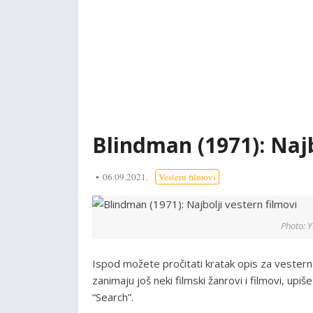
Blindman (1971): Najb
06.09.2021.
Vestern filmovi
Photo: 
Ispod možete pročitati kratak opis za vestern
zanimaju još neki filmski žanrovi i filmovi, upi
“Search”.