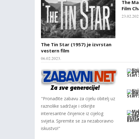
The Mag
Film Ch
23.02.202
The Tin Star (1957) je izvrstan
vestern film
06.02.2023.
"Pronađite zabavu za cijelu obitelj uz
raznolike sadržaje i otkrijte
interesantne činjenice iz cijelog
svijeta. Spremite se za nezaboravno
iskustvo!"