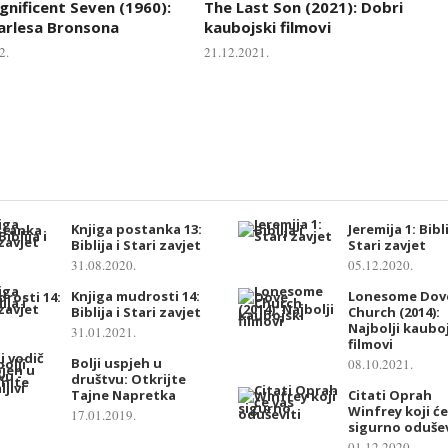
nificent Seven (1960):
The Last Son (2021): Dobri
arlesa Bronsona
kaubojski filmovi
2.
21.12.2021.
Knjiga postanka 13:
Jeremija 1: Bibli
Biblija i Stari zavjet
Stari zavjet
31.08.2020.
05.12.2020.
Knjiga mudrosti 14:
Lonesome Dov
Biblija i Stari zavjet
Church (2014):
Najbolji kaubo
31.01.2021.
filmovi
Bolji uspjeh u
08.10.2021.
društvu: Otkrijte
Tajne Napretka
Citati Oprah
Winfrey koji će
17.01.2019.
sigurno odušev
01.12.2020.