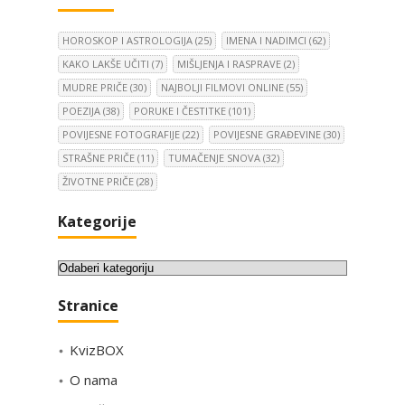
HOROSKOP I ASTROLOGIJA
(25)
IMENA I NADIMCI
(62)
KAKO LAKŠE UČITI
(7)
MIŠLJENJA I RASPRAVE
(2)
MUDRE PRIČE
(30)
NAJBOLJI FILMOVI ONLINE
(55)
POEZIJA
(38)
PORUKE I ČESTITKE
(101)
POVIJESNE FOTOGRAFIJE
(22)
POVIJESNE GRAĐEVINE
(30)
STRAŠNE PRIČE
(11)
TUMAČENJE SNOVA
(32)
ŽIVOTNE PRIČE
(28)
Kategorije
K
a
Stranice
t
e
KvizBOX
g
o
O nama
r