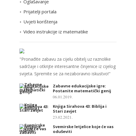
Oglašavanje
i
Prijatelji portala
j
e
Uvjeti korištenja
Video instrukcije iz matematike
"Pronađite zabavu za cijelu obitelj uz raznolike
sadržaje i otkrijte interesantne činjenice iz cijelog
svijeta. Spremite se za nezaboravno iskustvo!"
Zabavne edukacijske igre:
Postanite matematički genij
06.01.2019.
Knjiga Sirahova 43: Biblija i
Stari zavjet
23.02.2021.
Svemirske letjelice koje će vas
oduševiti