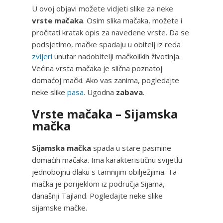
U ovoj objavi možete vidjeti slike za neke
vrste mačaka
. Osim slika mačaka, možete i
pročitati kratak opis za navedene vrste. Da se
podsjetimo, mačke spadaju u obitelj iz reda
zvijeri
unutar nadobitelji mačkolikih životinja.
Većina vrsta mačaka je slična poznatoj
domaćoj mački. Ako vas zanima, pogledajte
neke slike
pasa
. Ugodna
zabava
.
Vrste mačaka – Sijamska
mačka
Sijamska mačka
spada u stare pasmine
domaćih mačaka. Ima karakterističnu svijetlu
jednobojnu dlaku s tamnijim obilježjima. Ta
mačka je porijeklom iz područja Sijama,
današnji Tajland. Pogledajte neke slike
sijamske mačke.