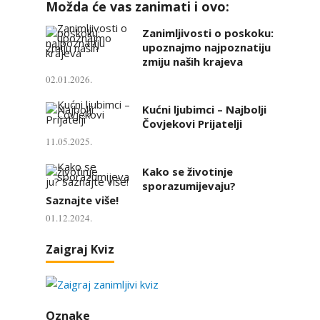
Možda će vas zanimati i ovo:
Zanimljivosti o poskoku:
upoznajmo najpoznatiju
zmiju naših krajeva
02.01.2026.
Kućni ljubimci – Najbolji
Čovjekovi Prijatelji
11.05.2025.
Kako se životinje
sporazumijevaju?
Saznajte više!
01.12.2024.
Zaigraj Kviz
Oznake