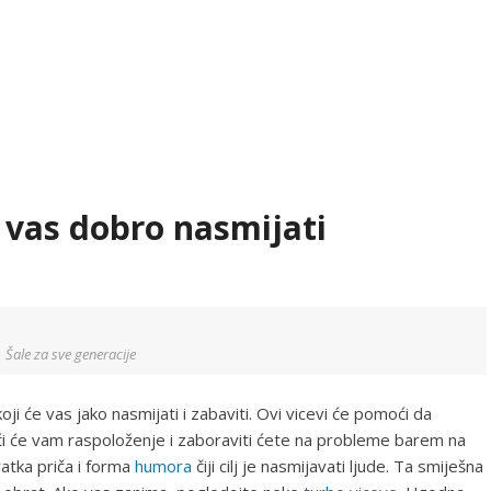
e vas dobro nasmijati
Šale za sve generacije
oji će vas jako nasmijati i zabaviti. Ovi vicevi će pomoći da
ći će vam raspoloženje i zaboraviti ćete na probleme barem na
kratka priča i forma
humora
čiji cilj je nasmijavati ljude. Ta smiješna