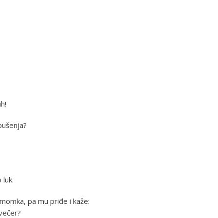
ih!
 pušenja?
 luk.
momka, pa mu priđe i kaže:
avečer?