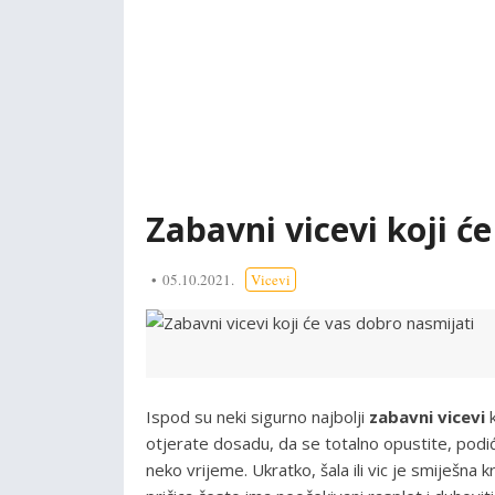
Zabavni vicevi koji ć
05.10.2021.
Vicevi
Ispod su neki sigurno najbolji
zabavni vicevi
k
otjerate dosadu, da se totalno opustite, podi
neko vrijeme. Ukratko, šala ili vic je smiješna 