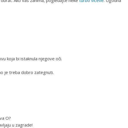
ti obrat. Ako vas zanima, pogledajte neke
turbo viceve
. Ugodna
vu koja bi istaknula njegove oči.
mo je treba dobro zategnuti.
ova O?
vljaju u zagrade!