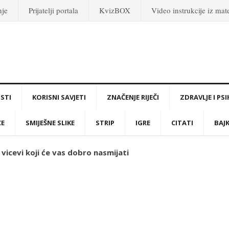
nje
Prijatelji portala
KvizBOX
Video instrukcije iz ma
STI
KORISNI SAVJETI
ZNAČENJE RIJEČI
ZDRAVLJE I PS
CE
SMIJEŠNE SLIKE
STRIP
IGRE
CITATI
BAJ
vicevi koji će vas dobro nasmijati