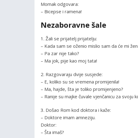
Momak odgovara:
– Bicepse i ramena!
Nezaboravne šale
1. Žali se prijatelj prijatelju:
– Kada sam se oženio mislio sam da će mi že
– Pa zar nije tako?
– Ma jok, pije kao moj tata!
2. Razgovaraju dvije susjede:
– E, koliko su se vremena promijenila!
– Ma, hajde, šta je toliko promijenjeno?
– Ranije su majke čuvale vjenčanicu za svoju k
3. Došao Rom kod doktora i kaže:
– Doktore imam amneziju.
Doktor:
– Šta imaš?