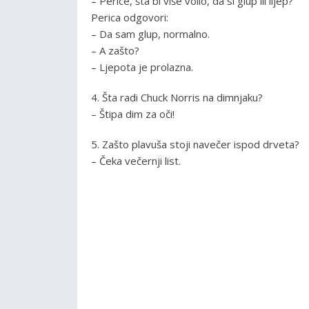
– Perice, šta bi više volio, da si glup ili lijep?
Perica odgovori:
– Da sam glup, normalno.
– A zašto?
– Ljepota je prolazna.
4. Šta radi Chuck Norris na dimnjaku?
– Štipa dim za oči!
5. Zašto plavuša stoji navečer ispod drveta?
– Čeka večernji list.