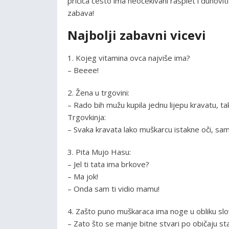
pričica često ima neočekivani rasplet i duhovi
zabava!
Najbolji zabavni vicevi
1. Kojeg vitamina ovca najviše ima?
– Beeee!
2. Žena u trgovini:
– Rado bih mužu kupila jednu lijepu kravatu, tak
Trgovkinja:
– Svaka kravata lako muškarcu istakne oči, sa
3. Pita Mujo Hasu:
– Jel ti tata ima brkove?
– Ma jok!
– Onda sam ti vidio mamu!
4. Zašto puno muškaraca ima noge u obliku sl
– Zato što se manje bitne stvari po običaju sta