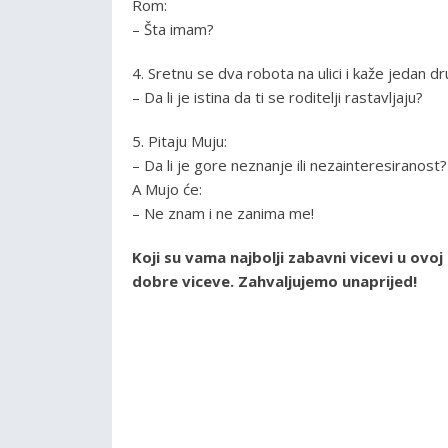
Rom:
– Šta imam?
4. Sretnu se dva robota na ulici i kaže jedan d
– Da li je istina da ti se roditelji rastavljaju?
5. Pitaju Muju:
– Da li je gore neznanje ili nezainteresiranost?
A Mujo će:
– Ne znam i ne zanima me!
Koji su vama najbolji zabavni vicevi u ovo
dobre viceve. Zahvaljujemo unaprijed!