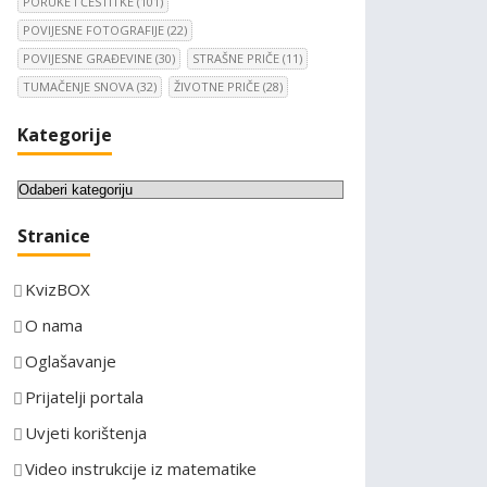
PORUKE I ČESTITKE
(101)
POVIJESNE FOTOGRAFIJE
(22)
POVIJESNE GRAĐEVINE
(30)
STRAŠNE PRIČE
(11)
TUMAČENJE SNOVA
(32)
ŽIVOTNE PRIČE
(28)
Kategorije
K
a
Stranice
t
e
KvizBOX
g
o
O nama
r
Oglašavanje
i
Prijatelji portala
j
e
Uvjeti korištenja
Video instrukcije iz matematike