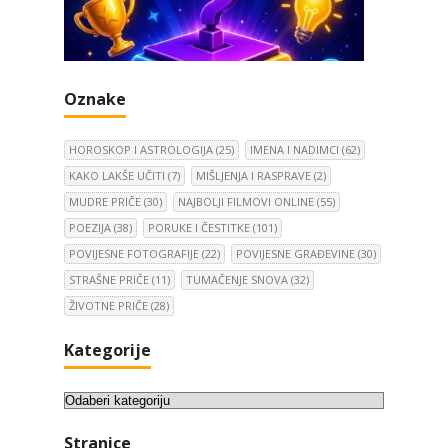
Oznake
HOROSKOP I ASTROLOGIJA
(25)
IMENA I NADIMCI
(62)
KAKO LAKŠE UČITI
(7)
MIŠLJENJA I RASPRAVE
(2)
MUDRE PRIČE
(30)
NAJBOLJI FILMOVI ONLINE
(55)
POEZIJA
(38)
PORUKE I ČESTITKE
(101)
POVIJESNE FOTOGRAFIJE
(22)
POVIJESNE GRAĐEVINE
(30)
STRAŠNE PRIČE
(11)
TUMAČENJE SNOVA
(32)
ŽIVOTNE PRIČE
(28)
Kategorije
K
a
Stranice
t