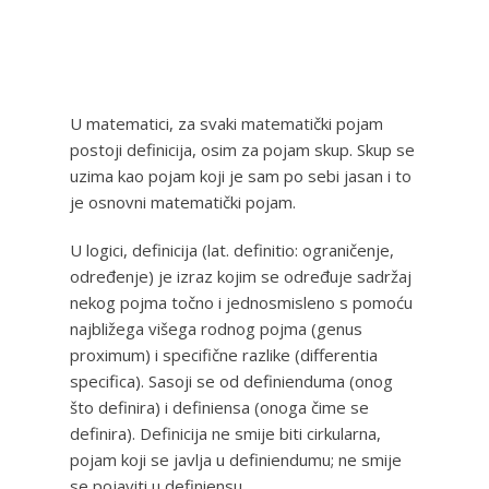
U matematici, za svaki matematički pojam
postoji definicija, osim za pojam skup. Skup se
uzima kao pojam koji je sam po sebi jasan i to
je osnovni matematički pojam.
U logici, definicija (lat. definitio: ograničenje,
određenje) je izraz kojim se određuje sadržaj
nekog pojma točno i jednosmisleno s pomoću
najbližega višega rodnog pojma (genus
proximum) i specifične razlike (differentia
specifica). Sasoji se od definienduma (onog
što definira) i definiensa (onoga čime se
definira). Definicija ne smije biti cirkularna,
pojam koji se javlja u definiendumu; ne smije
se pojaviti u definiensu.