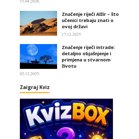
15.04.2026.
Značenje riječi Alžir – što
učenici trebaju znati o
ovoj državi
17.12.2025.
Značenje riječi intrade:
detaljno objašnjenje i
primjena u stvarnom
životu
02.12.2025.
Zaigraj Kviz