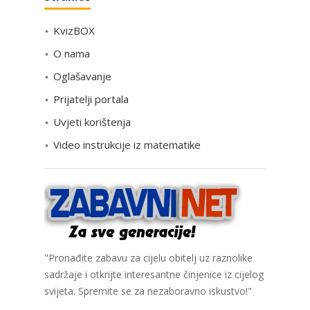
e
KvizBOX
g
o
O nama
r
Oglašavanje
i
Prijatelji portala
j
e
Uvjeti korištenja
Video instrukcije iz matematike
"Pronađite zabavu za cijelu obitelj uz raznolike
sadržaje i otkrijte interesantne činjenice iz cijelog
svijeta. Spremite se za nezaboravno iskustvo!"