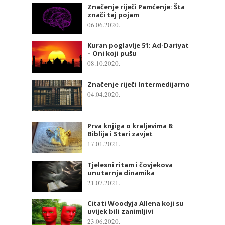
Značenje riječi Pamćenje: Šta
znači taj pojam
06.06.2020.
Kuran poglavlje 51: Ad-Dariyat
– Oni koji pušu
08.10.2020.
Značenje riječi Intermedijarno
04.04.2020.
Prva knjiga o kraljevima 8:
Biblija i Stari zavjet
17.01.2021.
Tjelesni ritam i čovjekova
unutarnja dinamika
21.07.2021.
Citati Woodyja Allena koji su
uvijek bili zanimljivi
23.06.2020.