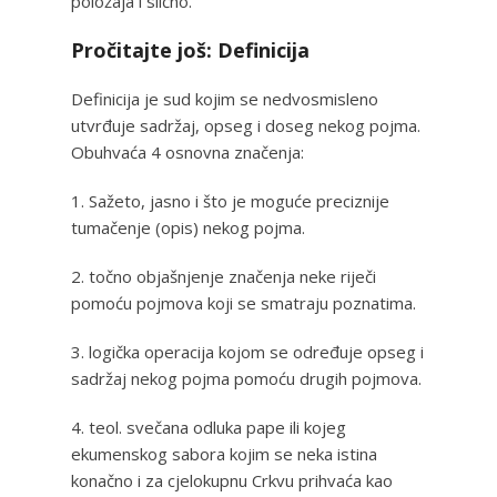
položaja i slično.
Pročitajte još: Definicija
Definicija je sud kojim se nedvosmisleno
utvrđuje sadržaj, opseg i doseg nekog pojma.
Obuhvaća 4 osnovna značenja:
1. Sažeto, jasno i što je moguće preciznije
tumačenje (opis) nekog pojma.
2. točno objašnjenje značenja neke riječi
pomoću pojmova koji se smatraju poznatima.
3. logička operacija kojom se određuje opseg i
sadržaj nekog pojma pomoću drugih pojmova.
4. teol. svečana odluka pape ili kojeg
ekumenskog sabora kojim se neka istina
konačno i za cjelokupnu Crkvu prihvaća kao