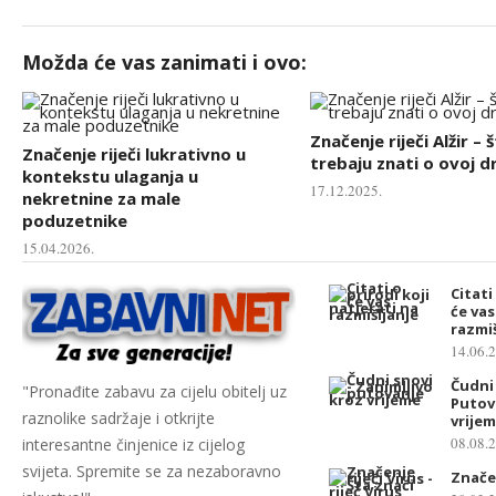
Možda će vas zanimati i ovo:
Značenje riječi Alžir – 
Značenje riječi lukrativno u
trebaju znati o ovoj d
kontekstu ulaganja u
17.12.2025.
nekretnine za male
poduzetnike
15.04.2026.
Citati
će vas
razmiš
14.06.
Čudni 
"Pronađite zabavu za cijelu obitelj uz
Putov
raznolike sadržaje i otkrijte
vrijem
08.08.
interesantne činjenice iz cijelog
svijeta. Spremite se za nezaboravno
Značen