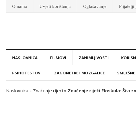
O nama
Uvjeti korištenja
Oglašavanje
Prijatelji
NASLOVNICA
FILMOVI
ZANIMLJIVOSTI
KORISNI
PSIHOTESTOVI
ZAGONETKE I MOZGALICE
SMIJEŠNE 
Naslovnica
»
Značenje riječi
»
Značenje riječi Floskula: Šta z