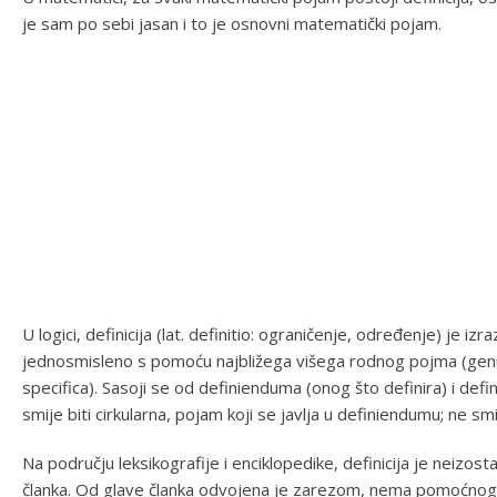
je sam po sebi jasan i to je osnovni matematički pojam.
U logici, definicija (lat. definitio: ograničenje, određenje) je 
jednosmisleno s pomoću najbližega višega rodnog pojma (genus 
specifica). Sasoji se od definienduma (onog što definira) i defi
smije biti cirkularna, pojam koji se javlja u definiendumu; ne smi
Na području leksikografije i enciklopedike, definicija je neizos
članka. Od glave članka odvojena je zarezom, nema pomoćnog g