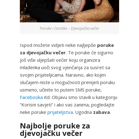
Poruke i čestitke – Djevojačka večer
Ispod možete vidjeti neke najljepše
poruke
za djevojačku večer
. Te poruke će sigurno
još više uljepšati večer koju organizira
mladenka uoči svog vjenčanja za susret sa
svojim prijateljicama. Naravno, ako kojim
slučajem niste u mogućnosti prenijeti poruku
usmeno, učinite to putem SMS poruke,
Facebooka
itd. Objavu smo stavili u kategoriju
“Korisni savjeti” i ako vas zanima, pogledajte
neke poruke
prijateljstva
. Ugodna
zabava
.
Najbolje poruke za
djevojačku večer