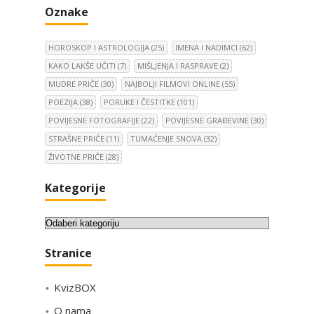
Oznake
HOROSKOP I ASTROLOGIJA
(25)
IMENA I NADIMCI
(62)
KAKO LAKŠE UČITI
(7)
MIŠLJENJA I RASPRAVE
(2)
MUDRE PRIČE
(30)
NAJBOLJI FILMOVI ONLINE
(55)
POEZIJA
(38)
PORUKE I ČESTITKE
(101)
POVIJESNE FOTOGRAFIJE
(22)
POVIJESNE GRAĐEVINE
(30)
STRAŠNE PRIČE
(11)
TUMAČENJE SNOVA
(32)
ŽIVOTNE PRIČE
(28)
Kategorije
K
a
Stranice
t
e
KvizBOX
g
o
O nama