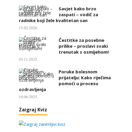
Savjet kako brzo
zaspati – vodič za
radnike koji žele kvalitetan san
15.02.2026.
Čestitke za posebne
prilike – proslavi svaki
trenutak s osmijehom!
03.11.2025.
Poruke bolesnom
prijatelju: Kako riječima
pomoći u procesu
ozdravljenja
10.06.2025.
Zaigraj Kviz