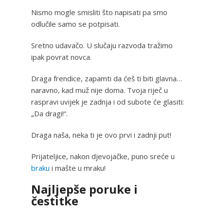
Nismo mogle smisliti što napisati pa smo
odlučile samo se potpisati.
Sretno udavačo. U slučaju razvoda tražimo
ipak povrat novca.
Draga frendice, zapamti da ćeš ti biti glavna…
naravno, kad muž nije doma. Tvoja riječ u
raspravi uvijek je zadnja i od subote će glasiti:
„Da dragi!“.
Draga naša, neka ti je ovo prvi i zadnji put!
Prijateljice, nakon djevojačke, puno sreće u
braku
i mašte u mraku!
Najljepše poruke i
čestitke