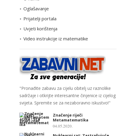
r
Oglašavanje
i
Prijatelji portala
j
e
Uvjeti korištenja
Video instrukcije iz matematike
"Pronađite zabavu za cijelu obitelj uz raznolike
sadržaje i otkrijte interesantne činjenice iz cijelog
svijeta. Spremite se za nezaboravno iskustvo!"
Značenje riječi
Metamatematika
04.05.2020.
Nuklearni rat: Zastrašujuće