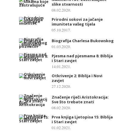
slike stvarnosti
08.02.2020.
Prirodni sokovi za jačanje
imuniteta vašeg tijela
05.10.2017.
Biografija Charlesa Bukowskog
01.03.2020.
Pjesma nad pjesmama 8: Biblija
i Stari zavjet
14.01.2021.
Otkrivenje 2: Biblija i Novi
zavjet
27.12.2020.
Značenje riječi Aristokracija:
Sve što trebate znati
08.02.2020.
Prva knjiga Ljetopisa 15: Biblija
i Stari zavjet
01.02.2021.