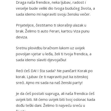
Draga naša frendice, neka ljubav, radost i
veselje bude veliki dio tvoga budućeg života, a
sada idemo mi napraviti svoju žensku večer.
Prijateljice, čestitamo ti skorašnji ulazak u
brak. Želimo ti auto Ferari, karticu Viza punu
deviza.
Sretnu plovidbu bračnom lukom uz uvijek
povoljan vjetar u leđa, želi ti tvoja frendica, a
sada idemo slaviti djevojačku!
Reći ćeš DA! I šta sada? Ne paničari! Korak po
korak. Ljubav će ti napraviti put ka istinskoj
sreći. Ajmo mi sada na naš ženski party!
Je da ćeš postati supruga, ali naša frendica ćeš
uvijek biti. Mi ćemo uvijek biti tvoj oslonac kada
dođu teški dani. Želimo ti najveću sreću u