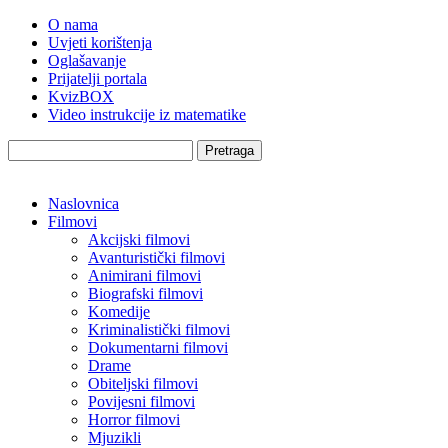
O nama
Uvjeti korištenja
Oglašavanje
Prijatelji portala
KvizBOX
Video instrukcije iz matematike
Pretraga
Naslovnica
Filmovi
Akcijski filmovi
Avanturistički filmovi
Animirani filmovi
Biografski filmovi
Komedije
Kriminalistički filmovi
Dokumentarni filmovi
Drame
Obiteljski filmovi
Povijesni filmovi
Horror filmovi
Mjuzikli