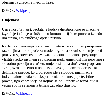
objašnjava značenje riječi ili fraze.
IZVOR:
Wikipedija
Umjetnost
Umjetnost (lat. ars), osobita je ljudska djelatnost čije se značenje
izgrađuje i očituje u složenomu komunikacijskom procesu između
umjetnika, umjetničkoga djela i publike.
Različita su značenja pridavana umjetnosti u različitim povijesnim
razdobljima, no od početka modernog doba skloni smo umjetnosti
pridavati sljedeće osobine: svaka pojedina umjetnost posjeduje
vlastiti visoko razvijeni i autonomni jezik; umjetnost ima neovisnu i
slobodnu poziciju u društvu; umjetnost nema društveno propisanu
svrhu; svrha umjetnosti leži u ispunjavanju njene modernistički
definirane prirode, koju određuju ideje slobode, imaginacije,
individualnosti, otkrića, eksperimenta, pobune, ljepote, istine,
pravde, uglavnom ideja na kojima se od Francuske revolucije u
većini svojih segmenata temelji zapadno društvo.
IZVOR:
Wikipedija