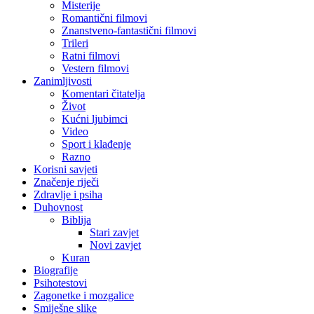
Misterije
Romantični filmovi
Znanstveno-fantastični filmovi
Trileri
Ratni filmovi
Vestern filmovi
Zanimljivosti
Komentari čitatelja
Život
Kućni ljubimci
Video
Sport i klađenje
Razno
Korisni savjeti
Značenje riječi
Zdravlje i psiha
Duhovnost
Biblija
Stari zavjet
Novi zavjet
Kuran
Biografije
Psihotestovi
Zagonetke i mozgalice
Smiješne slike