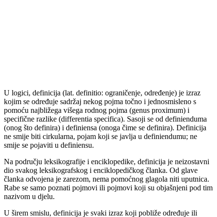
U logici, definicija (lat. definitio: ograničenje, određenje) je izraz
kojim se određuje sadržaj nekog pojma točno i jednosmisleno s
pomoću najbližega višega rodnog pojma (genus proximum) i
specifične razlike (differentia specifica). Sasoji se od definienduma
(onog što definira) i definiensa (onoga čime se definira). Definicija
ne smije biti cirkularna, pojam koji se javlja u definiendumu; ne
smije se pojaviti u definiensu.
Na području leksikografije i enciklopedike, definicija je neizostavni
dio svakog leksikografskog i enciklopedičkog članka. Od glave
članka odvojena je zarezom, nema pomoćnog glagola niti uputnica.
Rabe se samo poznati pojmovi ili pojmovi koji su objašnjeni pod tim
nazivom u djelu.
U širem smislu, definicija je svaki izraz koji pobliže određuje ili