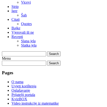
Vicevi
Strip
Igre
Šah
Citati
Quotes
Bajke
Vjerovali ili ne
Recepti
Slana jela
Slatka jela
Search
Menu
Search
Pages
O nama
Uvjeti korištenja
Oglašavanje
Prijatelji portala
KvizBOX
Video instrukcije iz matematike