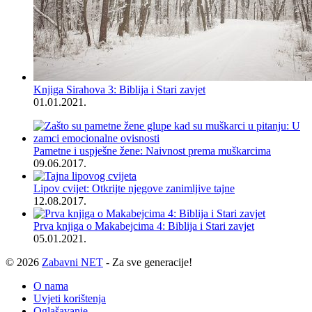
Knjiga Sirahova 3: Biblija i Stari zavjet
01.01.2021.
Pametne i uspješne žene: Naivnost prema muškarcima
09.06.2017.
Lipov cvijet: Otkrijte njegove zanimljive tajne
12.08.2017.
Prva knjiga o Makabejcima 4: Biblija i Stari zavjet
05.01.2021.
© 2026
Zabavni NET
- Za sve generacije!
O nama
Uvjeti korištenja
Oglašavanje