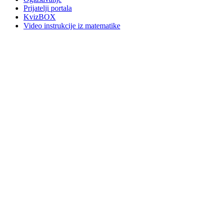
Prijatelji portala
KvizBOX
Video instrukcije iz matematike