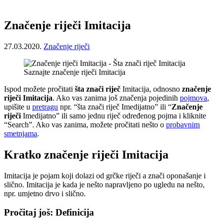
Značenje riječi Imitacija
27.03.2020.
Značenje riječi
Saznajte značenje riječi Imitacija
Ispod možete pročitati
šta znači riječ
Imitacija, odnosno
značenje
riječi Imitacija
. Ako vas zanima još značenja pojedinih
pojmova
,
upišite u
pretragu
npr. “šta znači riječ Imedijatno” ili “
Značenje
riječi
Imedijatno” ili samo jednu riječ određenog pojma i kliknite
“Search”. Ako vas zanima, možete pročitati nešto o
probavnim
smetnjama
.
Kratko značenje riječi Imitacija
Imitacija je pojam koji dolazi od grčke riječi a znači oponašanje i
slično. Imitacija je kada je nešto napravljeno po ugledu na nešto,
npr. umjetno drvo i slično.
Pročitaj još: Definicija