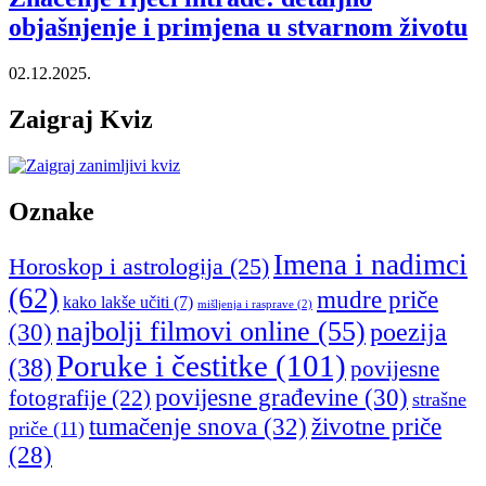
objašnjenje i primjena u stvarnom životu
02.12.2025.
Zaigraj Kviz
Oznake
Imena i nadimci
Horoskop i astrologija
(25)
(62)
mudre priče
kako lakše učiti
(7)
mišljenja i rasprave
(2)
najbolji filmovi online
(55)
poezija
(30)
Poruke i čestitke
(101)
(38)
povijesne
povijesne građevine
(30)
fotografije
(22)
strašne
tumačenje snova
(32)
životne priče
priče
(11)
(28)