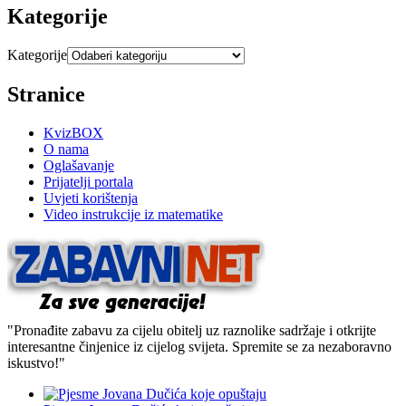
Kategorije
Kategorije
Stranice
KvizBOX
O nama
Oglašavanje
Prijatelji portala
Uvjeti korištenja
Video instrukcije iz matematike
"Pronađite zabavu za cijelu obitelj uz raznolike sadržaje i otkrijte
interesantne činjenice iz cijelog svijeta. Spremite se za nezaboravno
iskustvo!"