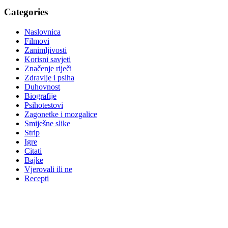
Categories
Naslovnica
Filmovi
Zanimljivosti
Korisni savjeti
Značenje riječi
Zdravlje i psiha
Duhovnost
Biografije
Psihotestovi
Zagonetke i mozgalice
Smiješne slike
Strip
Igre
Citati
Bajke
Vjerovali ili ne
Recepti