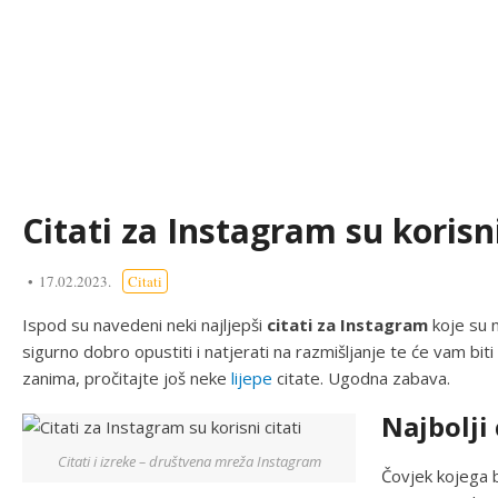
Citati za Instagram su korisni
17.02.2023.
Citati
Ispod su navedeni neki najljepši
citati za Instagram
koje su n
sigurno dobro opustiti i natjerati na razmišljanje te će vam bit
zanima, pročitajte još neke
lijepe
citate. Ugodna zabava.
Najbolji 
Citati i izreke – društvena mreža Instagram
Čovjek kojega b