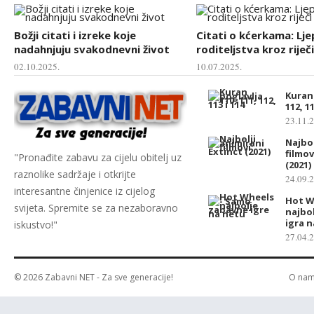
Božji citati i izreke koje
Citati o kćerkama: Lj
nadahnjuju svakodnevni život
roditeljstva kroz riječi
02.10.2025.
10.07.2025.
Kuran 
112, 11
23.11.
Najbol
filmov
"Pronađite zabavu za cijelu obitelj uz
(2021)
raznolike sadržaje i otkrijte
24.09.
interesantne činjenice iz cijelog
Hot W
svijeta. Spremite se za nezaboravno
najbo
igra 
iskustvo!"
27.04.
© 2026
Zabavni NET
- Za sve generacije!
O na