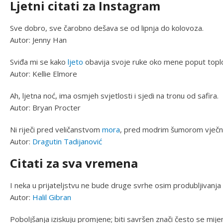
Ljetni citati za Instagram
Sve dobro, sve čarobno dešava se od lipnja do kolovoza.
Autor: Jenny Han
Sviđa mi se kako
ljeto
obavija svoje ruke oko mene poput toplo
Autor: Kellie Elmore
Ah, ljetna noć, ima osmjeh svjetlosti i sjedi na tronu od safira.
Autor: Bryan Procter
Ni riječi pred veličanstvom
mora
, pred modrim šumorom vječno
Autor:
Dragutin Tadijanović
Citati za sva vremena
I neka u prijateljstvu ne bude druge svrhe osim produbljivanja
Autor:
Halil Gibran
Poboljšanja iziskuju promjene; biti savršen znači često se mijen