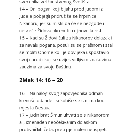
svećenika veličanstvenog Svetišta.
14 – Oni pogani koji bijahu pred Judom iz
Judeje pobjegli pridružiše se hrpimice
Nikanoru, jer su mislili da će se nezgode i
nesreće Židova okrenuti u njihovu korist.
15 – Kad su Židovi čuli za Nikanorov dolazak i
za navalu pogana, posuli su se prašinom i stali
se moliti Onome koji je dovijeka uspostavio
svoj narod i koji se uvijek vidljivim znakovima
zauzima za svoju Baštinu.
2Mak 14: 16 – 20
16 – Na nalog svog zapovjednika odmah
krenuše odande i sukobiše se s njima kod
mjesta Desaua.
17 – Judin brat Šimun uhvati se s Nikanorom,
ali, iznenađen neočekivanim dolaskom
protivničkih četa, pretrpje malen neuspjeh.