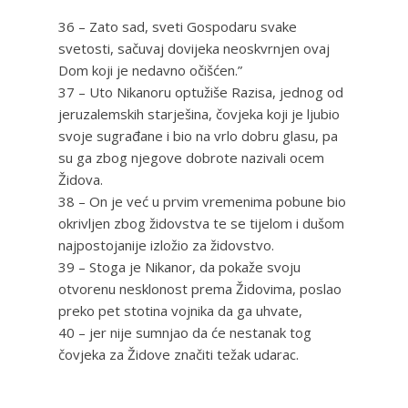
36 – Zato sad, sveti Gospodaru svake
svetosti, sačuvaj dovijeka neoskvrnjen ovaj
Dom koji je nedavno očišćen.”
37 – Uto Nikanoru optužiše Razisa, jednog od
jeruzalemskih starješina, čovjeka koji je ljubio
svoje sugrađane i bio na vrlo dobru glasu, pa
su ga zbog njegove dobrote nazivali ocem
Židova.
38 – On je već u prvim vremenima pobune bio
okrivljen zbog židovstva te se tijelom i dušom
najpostojanije izložio za židovstvo.
39 – Stoga je Nikanor, da pokaže svoju
otvorenu nesklonost prema Židovima, poslao
preko pet stotina vojnika da ga uhvate,
40 – jer nije sumnjao da će nestanak tog
čovjeka za Židove značiti težak udarac.