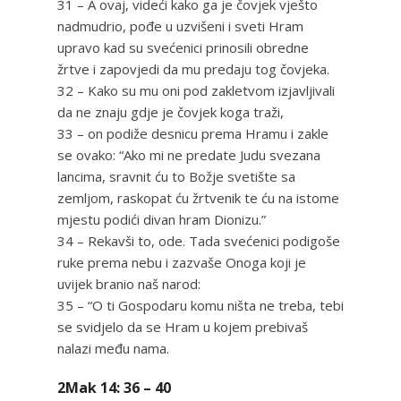
31 – A ovaj, videći kako ga je čovjek vješto
nadmudrio, pođe u uzvišeni i sveti Hram
upravo kad su svećenici prinosili obredne
žrtve i zapovjedi da mu predaju tog čovjeka.
32 – Kako su mu oni pod zakletvom izjavljivali
da ne znaju gdje je čovjek koga traži,
33 – on podiže desnicu prema Hramu i zakle
se ovako: “Ako mi ne predate Judu svezana
lancima, sravnit ću to Božje svetište sa
zemljom, raskopat ću žrtvenik te ću na istome
mjestu podići divan hram Dionizu.”
34 – Rekavši to, ode. Tada svećenici podigoše
ruke prema nebu i zazvaše Onoga koji je
uvijek branio naš narod:
35 – “O ti Gospodaru komu ništa ne treba, tebi
se svidjelo da se Hram u kojem prebivaš
nalazi među nama.
2Mak 14: 36 – 40