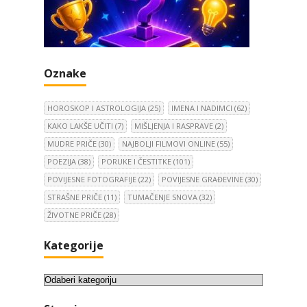
Oznake
HOROSKOP I ASTROLOGIJA
(25)
IMENA I NADIMCI
(62)
KAKO LAKŠE UČITI
(7)
MIŠLJENJA I RASPRAVE
(2)
MUDRE PRIČE
(30)
NAJBOLJI FILMOVI ONLINE
(55)
POEZIJA
(38)
PORUKE I ČESTITKE
(101)
POVIJESNE FOTOGRAFIJE
(22)
POVIJESNE GRAĐEVINE
(30)
STRAŠNE PRIČE
(11)
TUMAČENJE SNOVA
(32)
ŽIVOTNE PRIČE
(28)
Kategorije
K
a