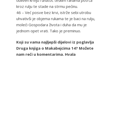
obliven krvlju i unatoč teškim ranama potrča
kroz rulju te stade na strmu pećinu.
46 – Već posve bez krvi, istrže sebi utrobu
uhvativši je objema rukama te je baci na rulju,
moleći Gospodara života i duha da mu je
jednom opet vrati. Tako je preminuo.
Koji su vama najljepši dijelovi iz poglavlja
Druga knjiga o Makabejcima 14? Možete
nam reći u komentarima. Hvala