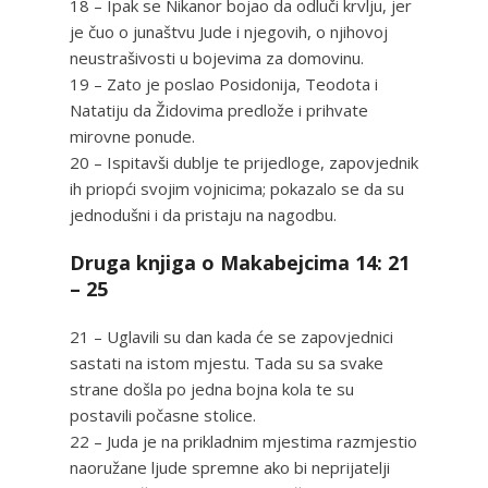
18 – Ipak se Nikanor bojao da odluči krvlju, jer
je čuo o junaštvu Jude i njegovih, o njihovoj
neustrašivosti u bojevima za domovinu.
19 – Zato je poslao Posidonija, Teodota i
Natatiju da Židovima predlože i prihvate
mirovne ponude.
20 – Ispitavši dublje te prijedloge, zapovjednik
ih priopći svojim vojnicima; pokazalo se da su
jednodušni i da pristaju na nagodbu.
Druga knjiga o Makabejcima 14: 21
– 25
21 – Uglavili su dan kada će se zapovjednici
sastati na istom mjestu. Tada su sa svake
strane došla po jedna bojna kola te su
postavili počasne stolice.
22 – Juda je na prikladnim mjestima razmjestio
naoružane ljude spremne ako bi neprijatelji