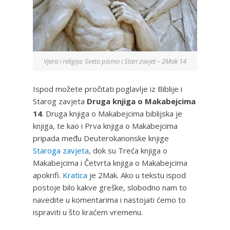
Vjera i religija: Sveto pismo i Stari zavjet – 2Mak 14
Ispod možete pročitati poglavlje iz Biblije i
Starog zavjeta
Druga knjiga o Makabejcima
14
. Druga knjiga o Makabejcima biblijska je
knjiga, te kao i Prva knjiga o Makabejcima
pripada među Deuterokanonske knjige
Staroga zavjeta
, dok su Treća knjiga o
Makabejcima i Četvrta knjiga o Makabejcima
apokrifi.
Kratica
je 2Mak. Ako u tekstu ispod
postoje bilo kakve greške, slobodno nam to
navedite u komentarima i nastojati ćemo to
ispraviti u što kraćem vremenu.