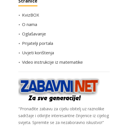
Stranice
t
e
KvizBOX
g
o
O nama
r
Oglašavanje
i
Prijatelji portala
j
e
Uvjeti korištenja
Video instrukcije iz matematike
"Pronađite zabavu za cijelu obitelj uz raznolike
sadržaje i otkrijte interesantne činjenice iz cijelog
svijeta. Spremite se za nezaboravno iskustvo!"