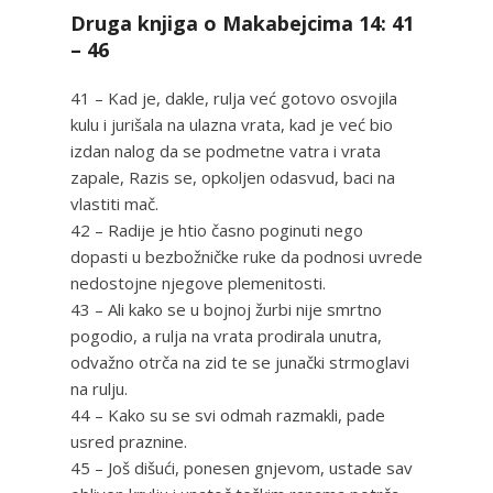
Druga knjiga o Makabejcima 14: 41
– 46
41 – Kad je, dakle, rulja već gotovo osvojila
kulu i jurišala na ulazna vrata, kad je već bio
izdan nalog da se podmetne vatra i vrata
zapale, Razis se, opkoljen odasvud, baci na
vlastiti mač.
42 – Radije je htio časno poginuti nego
dopasti u bezbožničke ruke da podnosi uvrede
nedostojne njegove plemenitosti.
43 – Ali kako se u bojnoj žurbi nije smrtno
pogodio, a rulja na vrata prodirala unutra,
odvažno otrča na zid te se junački strmoglavi
na rulju.
44 – Kako su se svi odmah razmakli, pade
usred praznine.
45 – Još dišući, ponesen gnjevom, ustade sav