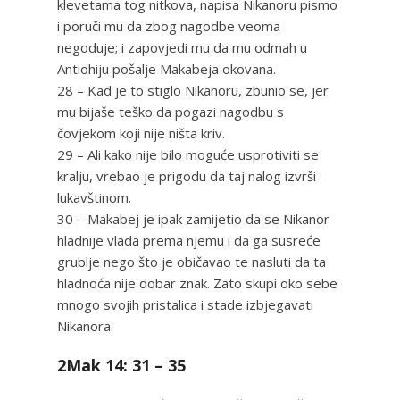
klevetama tog nitkova, napisa Nikanoru pismo
i poruči mu da zbog nagodbe veoma
negoduje; i zapovjedi mu da mu odmah u
Antiohiju pošalje Makabeja okovana.
28 – Kad je to stiglo Nikanoru, zbunio se, jer
mu bijaše teško da pogazi nagodbu s
čovjekom koji nije ništa kriv.
29 – Ali kako nije bilo moguće usprotiviti se
kralju, vrebao je prigodu da taj nalog izvrši
lukavštinom.
30 – Makabej je ipak zamijetio da se Nikanor
hladnije vlada prema njemu i da ga susreće
grublje nego što je običavao te nasluti da ta
hladnoća nije dobar znak. Zato skupi oko sebe
mnogo svojih pristalica i stade izbjegavati
Nikanora.
2Mak 14: 31 – 35