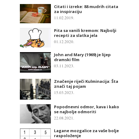
Citati i izreke: 88 mudrih citata
za inspiraciju
11.02.2019.
Pita sa vanili kremom: Najbolji
recepti za slatka jela
01.12.2020.
John and Mary (1969) je lijep
dramski film
03.11.2023.
Značenje riječi Kulminacija: Šta
znači taj pojam
15.03.2023.
Popodnevni odmor, kava i kako
se najbolje odmoriti
22.08.2021.
Lagane mozgalice za vaše bolje
raspoloženje