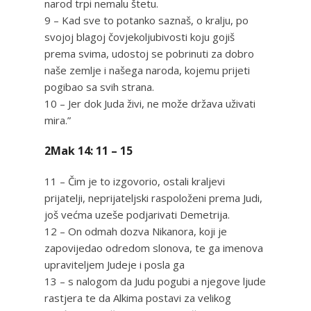
narod trpi nemalu štetu.
9 – Kad sve to potanko saznaš, o kralju, po
svojoj blagoj čovjekoljubivosti koju gojiš
prema svima, udostoj se pobrinuti za dobro
naše zemlje i našega naroda, kojemu prijeti
pogibao sa svih strana.
10 – Jer dok Juda živi, ne može država uživati
mira.”
2Mak 14: 11 – 15
11 – Čim je to izgovorio, ostali kraljevi
prijatelji, neprijateljski raspoloženi prema Judi,
još većma uzeše podjarivati Demetrija.
12 – On odmah dozva Nikanora, koji je
zapovijedao odredom slonova, te ga imenova
upraviteljem Judeje i posla ga
13 – s nalogom da Judu pogubi a njegove ljude
rastjera te da Alkima postavi za velikog