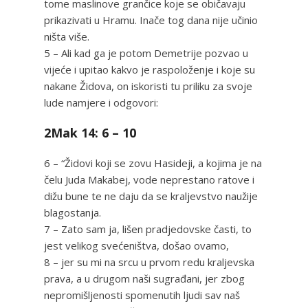
tome maslinove grančice koje se običavaju
prikazivati u Hramu. Inače tog dana nije učinio
ništa više.
5 – Ali kad ga je potom Demetrije pozvao u
vijeće i upitao kakvo je raspoloženje i koje su
nakane Židova, on iskoristi tu priliku za svoje
lude namjere i odgovori:
2Mak 14: 6 – 10
6 – “Židovi koji se zovu Hasideji, a kojima je na
čelu Juda Makabej, vode neprestano ratove i
dižu bune te ne daju da se kraljevstvo naužije
blagostanja.
7 – Zato sam ja, lišen pradjedovske časti, to
jest velikog svećeništva, došao ovamo,
8 – jer su mi na srcu u prvom redu kraljevska
prava, a u drugom naši sugrađani, jer zbog
nepromišljenosti spomenutih ljudi sav naš