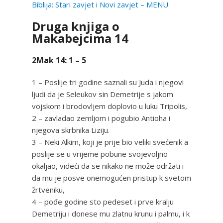
Biblija: Stari zavjet i Novi zavjet – MENU
Druga knjiga o
Makabejcima 14
2Mak 14: 1 – 5
1 – Poslije tri godine saznali su Juda i njegovi
ljudi da je Seleukov sin Demetrije s jakom
vojskom i brodovljem doplovio u luku Tripolis,
2 – zavladao zemljom i pogubio Antioha i
njegova skrbnika Liziju.
3 – Neki Alkim, koji je prije bio veliki svećenik a
poslije se u vrijeme pobune svojevoljno
okaljao, videći da se nikako ne može održati i
da mu je posve onemogućen pristup k svetom
žrtveniku,
4 – pođe godine sto pedeset i prve kralju
Demetriju i donese mu zlatnu krunu i palmu, i k