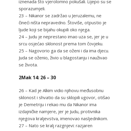
iznenada što vjerolomno pokušali. Lijepo su se
sporazumjeli.
23 – Nikanor se zadržao u Jeruzalemu, ne
čineći ništa nepravedno. Štoviše, otpustio je
ljude koji se bijahu okupili oko njega.
24 – Judu je neprestano imao uza se, jer je u
srcu osjećao sklonost prema tom čovjeku.
25 – Nagovorio ga da se oženi i da ima djecu.
Juda se oženio, živio u blagostanju i nauživao
se života.
2Mak 14: 26 – 30
26 – Kad je Alkim vidio njihovu međusobnu
sklonost i shvatio da su sklopili ugovor, otišao
je Demetriju i rekao mu da Nikanor ima
izdajničke namjere, jer je Judu, protivnika
njegova kraljevstva, imenovao nasljednikom.
27 – Nato se kralj razgnjevi: razjaren