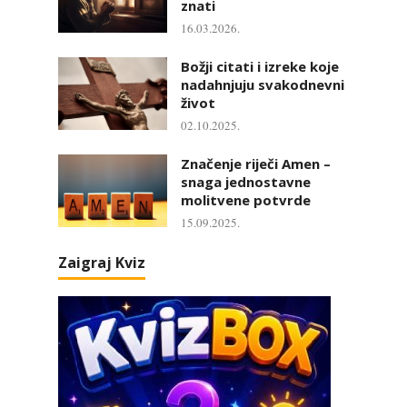
znati
16.03.2026.
Božji citati i izreke koje
nadahnjuju svakodnevni
život
02.10.2025.
Značenje riječi Amen –
snaga jednostavne
molitvene potvrde
15.09.2025.
Zaigraj Kviz