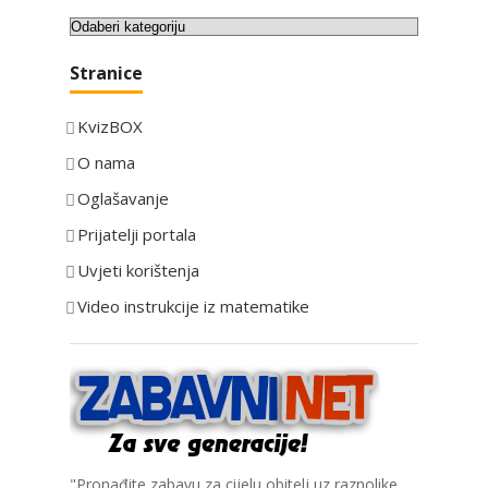
K
a
Stranice
t
e
KvizBOX
g
o
O nama
r
Oglašavanje
i
Prijatelji portala
j
e
Uvjeti korištenja
Video instrukcije iz matematike
"Pronađite zabavu za cijelu obitelj uz raznolike