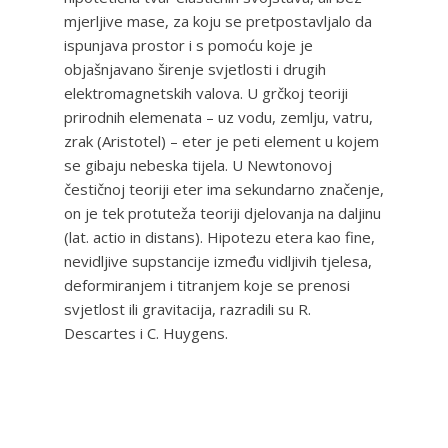
mjerljive mase, za koju se pretpostavljalo da
ispunjava prostor i s pomoću koje je
objašnjavano širenje svjetlosti i drugih
elektromagnetskih valova. U grčkoj teoriji
prirodnih elemenata – uz vodu, zemlju, vatru,
zrak (Aristotel) – eter je peti element u kojem
se gibaju nebeska tijela. U Newtonovoj
čestičnoj teoriji eter ima sekundarno značenje,
on je tek protuteža teoriji djelovanja na daljinu
(lat. actio in distans). Hipotezu etera kao fine,
nevidljive supstancije između vidljivih tjelesa,
deformiranjem i titranjem koje se prenosi
svjetlost ili gravitacija, razradili su R.
Descartes i C. Huygens.