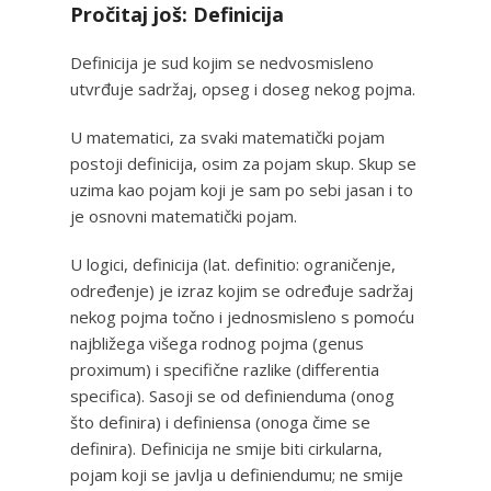
Pročitaj još: Definicija
Definicija je sud kojim se nedvosmisleno
utvrđuje sadržaj, opseg i doseg nekog pojma.
U matematici, za svaki matematički pojam
postoji definicija, osim za pojam skup. Skup se
uzima kao pojam koji je sam po sebi jasan i to
je osnovni matematički pojam.
U logici, definicija (lat. definitio: ograničenje,
određenje) je izraz kojim se određuje sadržaj
nekog pojma točno i jednosmisleno s pomoću
najbližega višega rodnog pojma (genus
proximum) i specifične razlike (differentia
specifica). Sasoji se od definienduma (onog
što definira) i definiensa (onoga čime se
definira). Definicija ne smije biti cirkularna,
pojam koji se javlja u definiendumu; ne smije