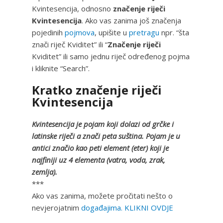
Kvintesencija, odnosno
značenje riječi
Kvintesencija
. Ako vas zanima još značenja
pojedinih
pojmova
, upišite u
pretragu
npr. “šta
znači riječ Kviditet” ili “
Značenje riječi
Kviditet” ili samo jednu riječ određenog pojma
i kliknite “Search”.
Kratko značenje riječi
Kvintesencija
Kvintesencija je pojam koji dolazi od grčke i
latinske riječi a znači peta suština. Pojam je u
antici značio kao peti element (eter) koji je
najfiniji uz 4 elementa (vatra, voda, zrak,
zemlja).
***
Ako vas zanima, možete pročitati nešto o
nevjerojatnim
događajima. KLIKNI OVDJE