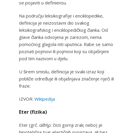
se pojaviti u definiensu.
Na području leksikografije i enciklopedike,
definicija je neizostavni dio svakog
leksikografskog i enciklopedičkog članka. Od
glave članka odvojena je zarezom, nema
pomoćnog glagola niti uputnica. Rabe se samo
poznati pojmovi ili pojmovi koji su objašnjeni
pod tim nazivom u djelu.
U širem smislu, definicija je svaki izraz koji
pobliže određuje ili objašnjava značenje riječi ili
fraze.
IZVOR:
Wikipedija
Eter (fizika)
Eter (grč. αἰϑήρ: čisti gornji zrak; nebo) je
hipotetična tvar elastičnih svojstava, ali bez