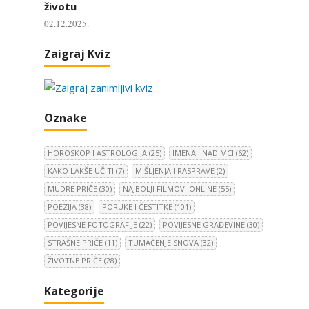
životu
02.12.2025.
Zaigraj Kviz
Oznake
HOROSKOP I ASTROLOGIJA
(25)
IMENA I NADIMCI
(62)
KAKO LAKŠE UČITI
(7)
MIŠLJENJA I RASPRAVE
(2)
MUDRE PRIČE
(30)
NAJBOLJI FILMOVI ONLINE
(55)
POEZIJA
(38)
PORUKE I ČESTITKE
(101)
POVIJESNE FOTOGRAFIJE
(22)
POVIJESNE GRAĐEVINE
(30)
STRAŠNE PRIČE
(11)
TUMAČENJE SNOVA
(32)
ŽIVOTNE PRIČE
(28)
Kategorije