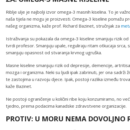
Riblje ulje je najbolji izvor omega-3 masnih kiselina. To je va
naša tijela ne mogu je proizvesti. Omega-3 kiseline pomažu prot
našeg organizma, kaže prof. Richard Bazinet, stručnjak za
met
Istraživanja su pokazala da omega-3 kiseline smanjuju rizik 
tvrdi profesor. Smanjuju upale, reguliraju ritam otkucaja srca, s
smanjuju opasnost od stvaranja krvnog ugruška.
Masne kiseline smanjuju rizik od depresije, demencije, artritisa 
mozga i organizma. Neki su ljudi ipak zabrinuti, jer ona sadrži
te zastojima u razvoju djece. Ipak, postoji razlika između trov
kaže Bazinet.
Ne postoji ograničenje u količini ribe koju konzumiramo, no ve
tjedno, prema podacima kanadske zdravstvene organizacije.
PROTIV: U MORU NEMA DOVOLJNO 