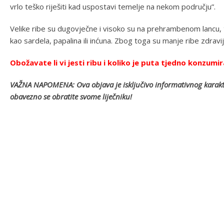
vrlo teško riješiti kad uspostavi temelje na nekom području”.
Velike ribe su dugovječne i visoko su na prehrambenom lancu, t
kao sardela, papalina ili inćuna. Zbog toga su manje ribe zdravij
Obožavate li vi jesti ribu i koliko je puta tjedno konzu
VAŽNA NAPOMENA: Ova objava je isključivo informativnog karaktera
obavezno se obratite svome liječniku!