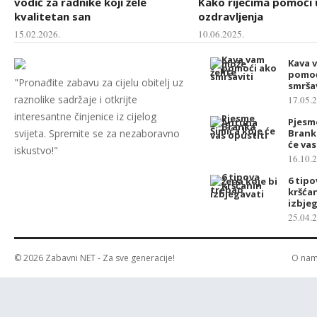
vodič za radnike koji žele
Kako riječima pomoći 
kvalitetan san
ozdravljenja
15.02.2026.
10.06.2025.
Kava 
pomoć
"Pronađite zabavu za cijelu obitelj uz
smršav
raznolike sadržaje i otkrijte
17.05.
interesantne činjenice iz cijelog
Pjesm
svijeta. Spremite se za nezaboravno
Brank
će vas
iskustvo!"
16.10.
6 tipo
kršća
izbje
25.04.
© 2026
Zabavni NET
- Za sve generacije!
O na