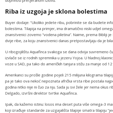
doprinosi pretjeranom izlovu.
Riba iz uzgoja je sklona bolestima
Buyer dodaje: “Ukoliko jedete ribu, pobrinite se da budete infor
bolestima. Tilapija na primjer, ima dramatično niski udjel omeg
znanstvenici zovemo “vodena piletina”. Naime, prema Bibliji je I
dvije ribe, za koju znanstvenici danas pretpostavljaju da je bila t
U ribogojilištu Aquafinca svakoga se dana odvija suvremeno čudo
izvlače se iz rodnih spremnika u jezeru Yojoa. U hladnoj klaonic
voze u SAD, pa tako do američkih tanjura stižu za manje od 12 
Amerikanci su prošle godine pojeli 215 milijuna kilograma tilapi
pa je tako ova nekoć nepoznata afrička vrsta ribe postala najpop
godina nitko nije ni čuo za nju. Sada ju svi žele jer nema okus ri
Delgado, izvršni direktor tvrtke Aquafinca.
Ipak, da kažemo istinu: losos ima deset puta više omega-3 masn
koji izrađuje standarde za uzgajališta tilapije smatra tilapiju “