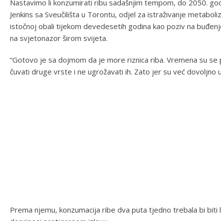
Nastavimo li konzumirati ribu sadašnjim tempom, do 2050. godi
Jenkins sa Sveučilišta u Torontu, odjel za istraživanje metabol
istočnoj obali tijekom devedesetih godina kao poziv na buđenje
na svjetonazor širom svijeta.
“Gotovo je sa dojmom da je more riznica riba. Vremena su se p
čuvati druge vrste i ne ugrožavati ih. Zato jer su već dovoljno
Prema njemu, konzumacija ribe dva puta tjedno trebala bi biti l