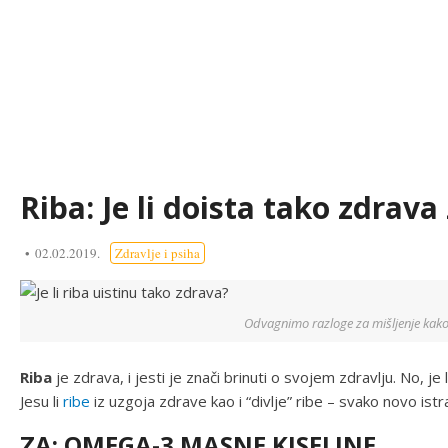
Riba: Je li doista tako zdrava
02.02.2019.
Zdravlje i psiha
Odvagnimo razloge za mišljenje kako 
Riba
je zdrava, i jesti je znači brinuti o svojem zdravlju. No, je 
Jesu li
ribe
iz uzgoja zdrave kao i “divlje” ribe – svako novo istr
ZA: OMEGA-3 MASNE KISELINE