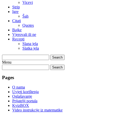
Vicevi
Strip
Igre
Šah
Citati
Quotes
Bajke
Vjerovali ili ne
Recepti
Slana jela
Slatka jela
Search
Menu
Search
Pages
O nama
Uvjeti korištenja
Oglašavanje
Prijatelji portala
KvizBOX
Video instrukcije iz matematike