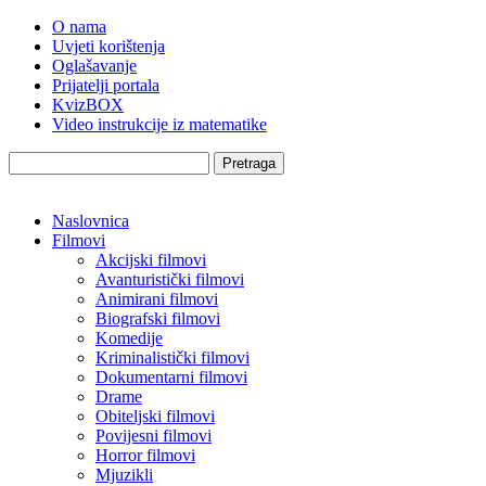
O nama
Uvjeti korištenja
Oglašavanje
Prijatelji portala
KvizBOX
Video instrukcije iz matematike
Pretraga
Naslovnica
Filmovi
Akcijski filmovi
Avanturistički filmovi
Animirani filmovi
Biografski filmovi
Komedije
Kriminalistički filmovi
Dokumentarni filmovi
Drame
Obiteljski filmovi
Povijesni filmovi
Horror filmovi
Mjuzikli