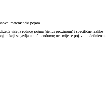
osnovni matematički pojam.
ajbližega višega rodnog pojma (genus proximum) i specifične razlike
 pojam koji se javlja u definiendumu; ne smije se pojaviti u definiensu.