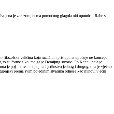
 odvojena je zarezom, nema pomoćnog glagola niti uputnica. Rabe se
ko filozofska veličina koja različitim pristupima upućuje ne koncept
et, to su forme s kojima ga je Demijurg stvorio. Po Kantu ideja je
ona je pojam, realitet pojma i jedinstvo jednog i drugog, ona je vječno
e stupnjevi prema svim pojedinim stvarima odnose kao njihovi vječni