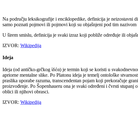
Na području leksikografije i enciklopedike, definicija je neizostavn
samo poznati pojmovi ili pojmovi koji su objašnjeni pod tim nazivom 
U širem smislu, definicija je svaki izraz koji pobliže određuje ili objašn
IZVOR:
Wikipedija
Ideja
Ideja (od antičko-grčkog ἱδέα) je termin koji se koristi u svakodnevnom
apriorne mentalne slike. Po Platonu ideja je temelj ontološke stvarnost
praslika uporabe razuma, transcendentan pojam koji prekoračuje granicu
proizvođenje. Po Šopenhaueru ona je svaki određeni i čvrsti stupanj ob
oblici ili njihovi obrasci.
IZVOR:
Wikipedija