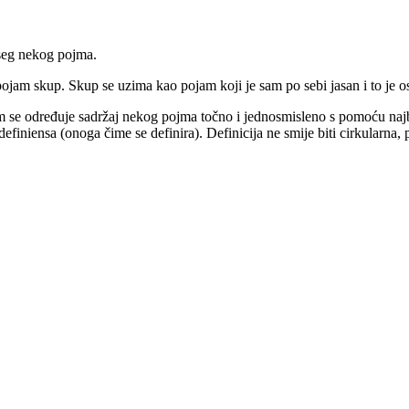
oseg nekog pojma.
 pojam skup. Skup se uzima kao pojam koji je sam po sebi jasan i to je 
 kojim se određuje sadržaj nekog pojma točno i jednosmisleno s pomoću n
 definiensa (onoga čime se definira). Definicija ne smije biti cirkularna,