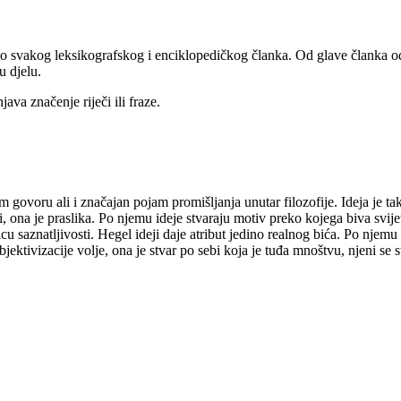
i dio svakog leksikografskog i enciklopedičkog članka. Od glave članka
u djelu.
java značenje riječi ili fraze.
 govoru ali i značajan pojam promišljanja unutar filozofije. Ideja je ta
i, ona je praslika. Po njemu ideje stvaraju motiv preko kojega biva svij
 saznatljivosti. Hegel ideji daje atribut jedino realnog bića. Po njemu 
jektivizacije volje, ona je stvar po sebi koja je tuđa mnoštvu, njeni s