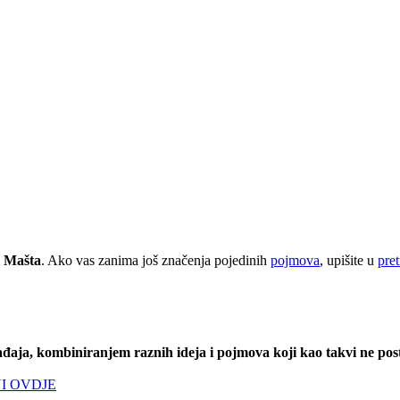
i Mašta
. Ako vas zanima još značenja pojedinih
pojmova
, upišite u
pre
đaja, kombiniranjem raznih ideja i pojmova koji kao takvi ne post
KNI OVDJE