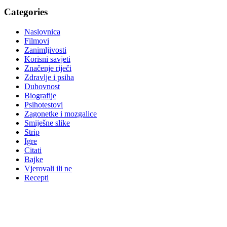
Categories
Naslovnica
Filmovi
Zanimljivosti
Korisni savjeti
Značenje riječi
Zdravlje i psiha
Duhovnost
Biografije
Psihotestovi
Zagonetke i mozgalice
Smiješne slike
Strip
Igre
Citati
Bajke
Vjerovali ili ne
Recepti