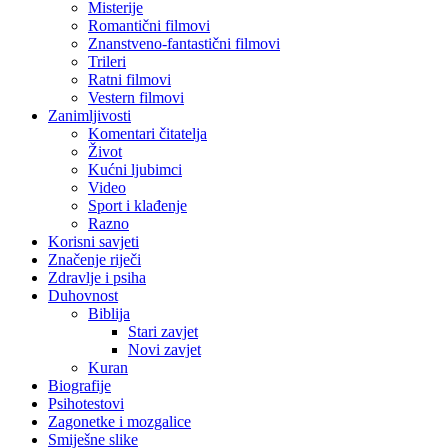
Misterije
Romantični filmovi
Znanstveno-fantastični filmovi
Trileri
Ratni filmovi
Vestern filmovi
Zanimljivosti
Komentari čitatelja
Život
Kućni ljubimci
Video
Sport i klađenje
Razno
Korisni savjeti
Značenje riječi
Zdravlje i psiha
Duhovnost
Biblija
Stari zavjet
Novi zavjet
Kuran
Biografije
Psihotestovi
Zagonetke i mozgalice
Smiješne slike