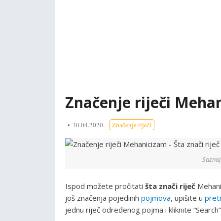
Značenje riječi Meha
30.04.2020.
Značenje riječi
Saznaj
Ispod možete pročitati
šta znači riječ
Mehani
još značenja pojedinih
pojmova
, upišite u
pret
jednu riječ određenog pojma i kliknite “Search”