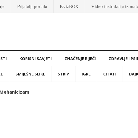
nje
Prijatelji portala
KvizBOX
Video instrukcije iz ma
STI
KORISNI SAVJETI
ZNAČENJE RIJEČI
ZDRAVLJE I PS
CE
SMIJEŠNE SLIKE
STRIP
IGRE
CITATI
BAJ
i Mehanicizam