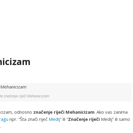
nicizam
te značenje riječi Mehanicizam
cizam, odnosno
značenje riječi Mehanicizam
. Ako vas zanima
ragu
npr. “Šta znači riječ
Medij
” ili “
Značenje riječi
Medij” ili samo
.