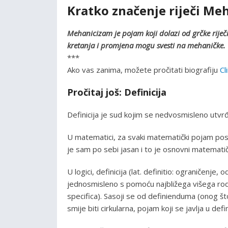
Kratko značenje riječi Me
Mehanicizam je pojam koji dolazi od grčke riječi. T
kretanja i promjena mogu svesti na mehaničke.
***
Ako vas zanima, možete pročitati biografiju
Cl
Pročitaj još: Definicija
Definicija je sud kojim se nedvosmisleno utvr
U matematici, za svaki matematički pojam post
je sam po sebi jasan i to je osnovni matemati
U logici, definicija (lat. definitio: ograničenj
jednosmisleno s pomoću najbližega višega rodn
specifica). Sasoji se od definienduma (onog što
smije biti cirkularna, pojam koji se javlja u de