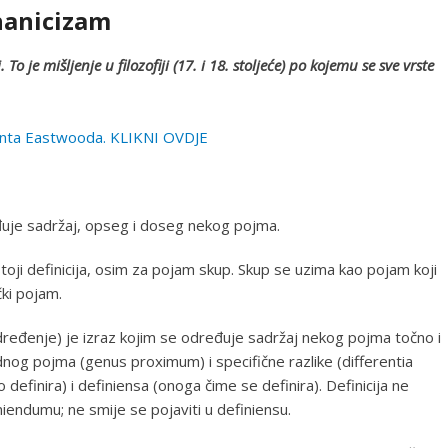
hanicizam
o je mišljenje u filozofiji (17. i 18. stoljeće) po kojemu se sve vrste
inta Eastwooda. KLIKNI OVDJE
đuje sadržaj, opseg i doseg nekog pojma.
oji definicija, osim za pojam skup. Skup se uzima kao pojam koji
čki pojam.
e, određenje) je izraz kojim se određuje sadržaj nekog pojma točno i
og pojma (genus proximum) i specifične razlike (differentia
 definira) i definiensa (onoga čime se definira). Definicija ne
finiendumu; ne smije se pojaviti u definiensu.