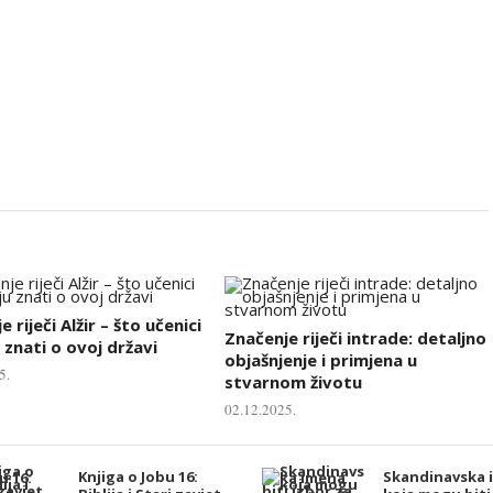
 riječi Alžir – što učenici
Značenje riječi intrade: detaljno
 znati o ovoj državi
objašnjenje i primjena u
5.
stvarnom životu
02.12.2025.
Knjiga o Jobu 16:
Skandinavska 