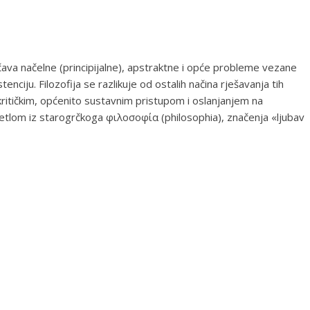
učava načelne (principijalne), apstraktne i opće probleme vezane
tenciju. Filozofija se razlikuje od ostalih načina rješavanja tih
 kritičkim, općenito sustavnim pristupom i oslanjanjem na
ijetlom iz starogrčkoga φιλοσοφία (philosophia), značenja «ljubav