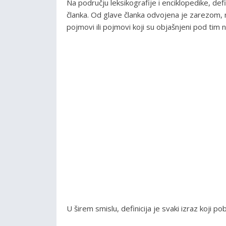
Na području leksikografije i enciklopedike, def
članka. Od glave članka odvojena je zarezom,
pojmovi ili pojmovi koji su objašnjeni pod tim 
U širem smislu, definicija je svaki izraz koji pob