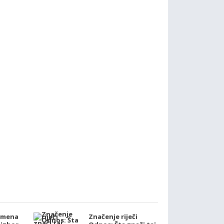
imena
Značenje riječi