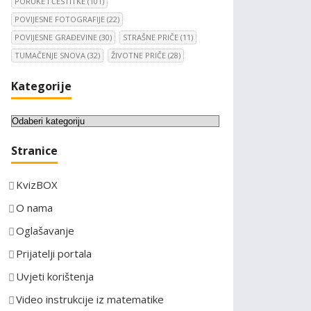
PORUKE I ČESTITKE
(101)
POVIJESNE FOTOGRAFIJE
(22)
POVIJESNE GRAĐEVINE
(30)
STRAŠNE PRIČE
(11)
TUMAČENJE SNOVA
(32)
ŽIVOTNE PRIČE
(28)
Kategorije
K
a
Stranice
t
e
KvizBOX
g
o
O nama
r
Oglašavanje
i
Prijatelji portala
j
e
Uvjeti korištenja
Video instrukcije iz matematike