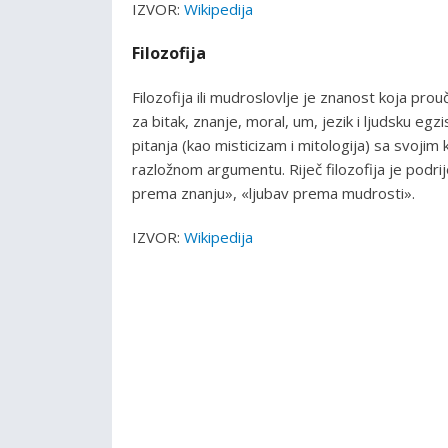
IZVOR:
Wikipedija
Filozofija
Filozofija ili mudroslovlje je znanost koja pro
za bitak, znanje, moral, um, jezik i ljudsku egzis
pitanja (kao misticizam i mitologija) sa svojim
razložnom argumentu. Riječ filozofija je podr
prema znanju», «ljubav prema mudrosti».
IZVOR:
Wikipedija