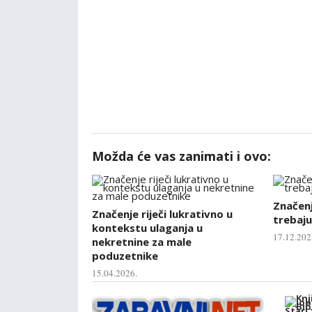
Možda će vas zanimati i ovo:
Značenje
Značenje riječi lukrativno u
trebaju
kontekstu ulaganja u
17.12.202
nekretnine za male
poduzetnike
15.04.2026.