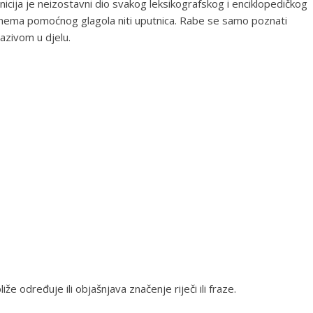
inicija je neizostavni dio svakog leksikografskog i enciklopedičkog
 nema pomoćnog glagola niti uputnica. Rabe se samo poznati
nazivom u djelu.
liže određuje ili objašnjava značenje riječi ili fraze.