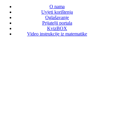
O nama
Uvjeti korištenja
Oglašavanje
Prijatelji portala
KvizBOX
Video instrukcije iz matematike