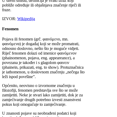
U širem smislu, definicija je svaki izraz koji
pobliže određuje ili objašnjava značenje riječi ili
fraze.
IZVOR:
Wikipedija
Fenomen
Pojava ili fenomen (grč. φαινόμενo, mn.
φαινόμενα) je događaj koji se može promatrati,
odnosno doslovno, nešto što je moguće vidjeti.
Riječ fenomen dolazi od imenice φαινόμενον
(phainomenon, pojava, eng. appeareance), a
povezana je također i s glagolom φαινειν
(phainein, prikazati, eng. to show). Protuznačnica
je iathomenon, u doslovnom značenju „nečega što
leži ispod površine”.
Općenito, neovisno o izvornome značenju u
filozofiji, fenomen predstavlja sve što se može
zamijetiti. Neke je stvari lako zamijetiti, dok je za
zamjećivanje drugih potrebno izvesti znanstveni
pokus koji omogućuje to zamjećivanje.
U znanosti pojave su neobrađeni podatci koji