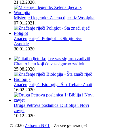
21.12.2020.
Misterije i legende: Zelena djeca iz Woolpita
07.01.2021.
Značenje riječi Poliglot – Otkrijte Sve
Aspekte
30.01.2020.
Citati o ljetu koji će vas sigurno zadiviti
25.08.2020.
Značenje riječi Biologija: Što Trebate Znati
16.02.2020.
Druga Petrova poslanica 1: Biblija i Novi
zavjet
10.12.2020.
© 2026
Zabavni NET
- Za sve generacije!