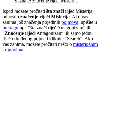
Saznajte značenje riječi Misterija
Ispod možete pročitati
šta znači riječ
Misterija,
odnosno
značenje riječi Misterija
. Ako vas
zanima još značenja pojedinih
pojmova
, upišite u
pretragu
npr. “šta znači riječ Antagonizam” ili
“
Značenje riječi
Antagonizam” ili samo jednu
riječ određenog pojma i kliknite “Search”. Ako
vas zanima, možete pročitati nešto o
misterioznim
krugovima
.