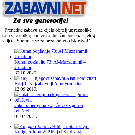
"Pronađite zabavu za cijelu obitelj uz raznolike
sadržaje i otkrijte interesantne činjenice iz cijelog
svijeta. Spremite se za nezaboravno iskustvo!"
Kuran poglavlje 73: Al-Muzzammil –
Umotani
30.10.2020.
Broj 1: Najzabavniji Alan Ford citati
12.09.2019.
Citati o herojima koji će vas sigurno
oduševiti
01.07.2021.
Knjiga o Jobu 2: Biblija i Stari zavjet