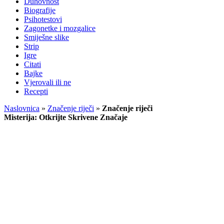
Duhovnost
Biografije
Psihotestovi
Zagonetke i mozgalice
Smiješne slike
Strip
Igre
Citati
Bajke
Vjerovali ili ne
Recepti
Naslovnica
»
Značenje riječi
»
Značenje riječi
Misterija: Otkrijte Skrivene Značaje