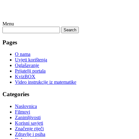
Menu
Search
Pages
O nama
Uvjeti korištenja
Oglašavanje
Prijatelji portala
KvizBOX
Video instrukcije iz matematike
Categories
Naslovnica
Filmovi
Zanimljivosti
Korisni savjeti
Značenje riječi
Zdravlje i psiha