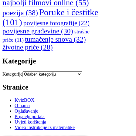
najbolji filmovi online
(55)
Poruke i čestitke
poezija
(38)
(101)
povijesne fotografije
(22)
povijesne građevine
(30)
strašne
tumačenje snova
(32)
priče
(11)
životne priče
(28)
Kategorije
Kategorije
Stranice
KvizBOX
O nama
Oglašavanje
Prijatelji portala
Uvjeti korištenja
Video instrukcije iz matematike