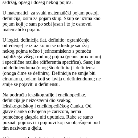
sadržaj, opseg i doseg nekog pojma.
U matematici, za svaki matematički pojam postoji
definicija, osim za pojam skup. Skup se uzima kao
pojam koji je sam po sebi jasan i to je osnovni
matematički pojam.
U logici, definicija (lat. definitio: ograničenje,
određenje) je izraz kojim se određuje sadržaj
nekog pojma točno i jednosmisleno s pomoću
najbližega višega rodnog pojma (genus proximum)
i specifične razlike (differentia specifica). Sasoji se
od definienduma (onog što definira) i definiensa
(onoga čime se definira). Definicija ne smije biti
cirkularna, pojam koji se javlja u definiendumu; ne
smije se pojaviti u definiensu.
Na području leksikografije i enciklopedike,
definicija je neizostavni dio svakog
leksikografskog i enciklopedičkog članka. Od
glave članka odvojena je zarezom, nema
pomoćnog glagola niti uputnica. Rabe se samo
poznati pojmovi ili pojmovi koji su objašnjeni pod
tim nazivom u djelu.