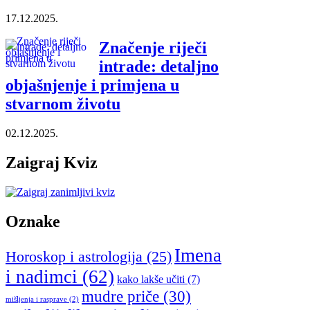
17.12.2025.
Značenje riječi
intrade: detaljno
objašnjenje i primjena u
stvarnom životu
02.12.2025.
Zaigraj Kviz
Oznake
Imena
Horoskop i astrologija
(25)
i nadimci
(62)
kako lakše učiti
(7)
mudre priče
(30)
mišljenja i rasprave
(2)