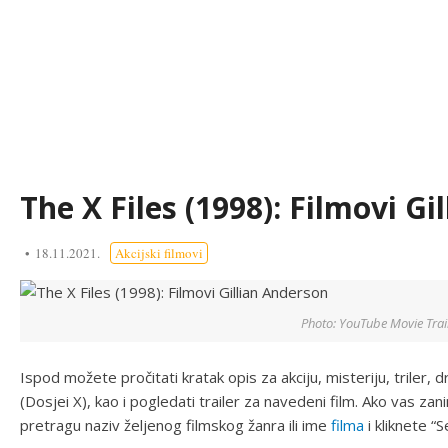
The X Files (1998): Filmovi G
18.11.2021.
Akcijski filmovi
Photo: YouTube Movie Trai
Ispod možete pročitati kratak opis za akciju, misteriju, triler, 
(Dosjei X), kao i pogledati trailer za navedeni film. Ako vas zanim
pretragu naziv željenog filmskog žanra ili ime
filma
i kliknete “S