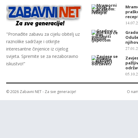
Mramo
prašk
recep
14.07.
Gradov
"Pronađite zabavu za cijelu obitelj uz
Oduše
raznolike sadržaje i otkrijte
njiho
27.01.
interesantne činjenice iz cijelog
svijeta. Spremite se za nezaboravno
Zavje
pažlji
iskustvo!"
održa
05.10.
© 2026
Zabavni NET
- Za sve generacije!
O na