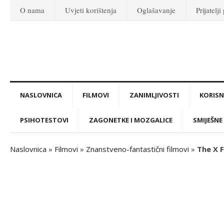
O nama
Uvjeti korištenja
Oglašavanje
Prijatelji
NASLOVNICA
FILMOVI
ZANIMLJIVOSTI
KORISNI
PSIHOTESTOVI
ZAGONETKE I MOZGALICE
SMIJEŠNE 
Naslovnica
»
Filmovi
»
Znanstveno-fantastični filmovi
»
The X F