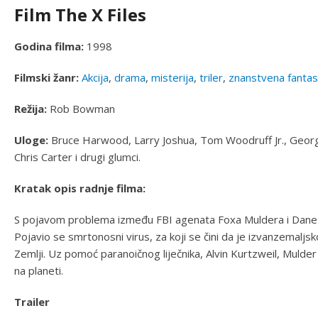
Film The X Files
Godina filma:
1998
Filmski žanr:
Akcija
,
drama
,
misterija
,
triler
,
znanstvena fantas
Režija:
Rob Bowman
Uloge:
Bruce Harwood, Larry Joshua, Tom Woodruff Jr., Georg
Chris Carter i drugi glumci.
Kratak opis radnje filma:
S pojavom problema između FBI agenata Foxa Muldera i Dane Scul
Pojavio se smrtonosni virus, za koji se čini da je izvanzemaljsko
Zemlji. Uz pomoć paranoičnog liječnika, Alvin Kurtzweil, Mulder 
na planeti.
Trailer