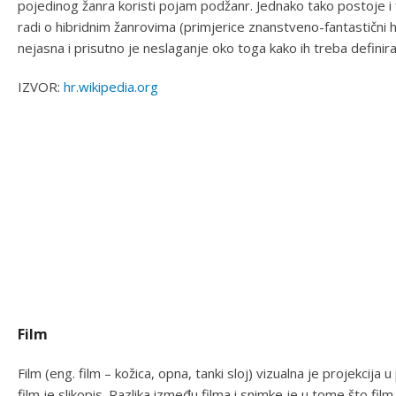
pojedinog žanra koristi pojam podžanr. Jednako tako postoje i 
radi o hibridnim žanrovima (primjerice znanstveno-fantastični h
nejasna i prisutno je neslaganje oko toga kako ih treba definirati 
IZVOR:
hr.wikipedia.org
Film
Film (eng. film – kožica, opna, tanki sloj) vizualna je projekcij
film je slikopis. Razlika između filma i snimke je u tome što fil