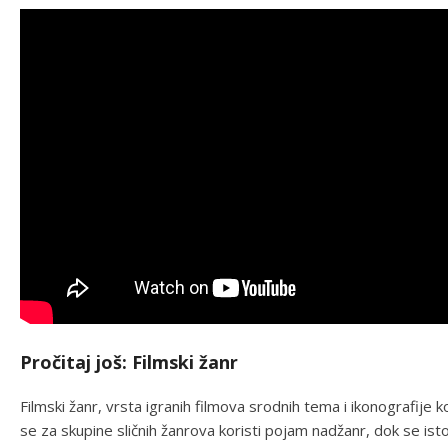
Pročitaj još: Filmski žanr
Filmski žanr, vrsta igranih filmova srodnih tema i ikonografije
se za skupine sličnih žanrova koristi pojam nadžanr, dok se 