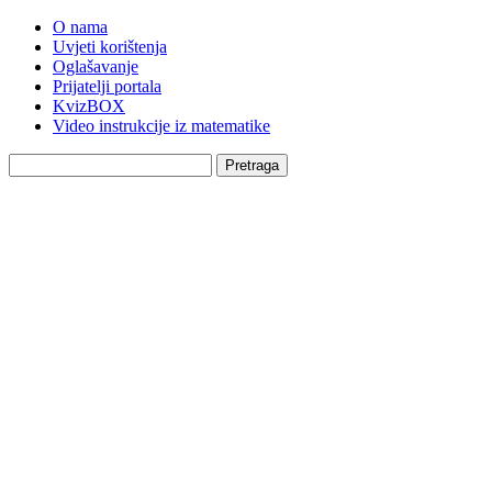
O nama
Uvjeti korištenja
Oglašavanje
Prijatelji portala
KvizBOX
Video instrukcije iz matematike
Pretraga