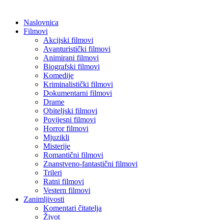
Naslovnica
Filmovi
Akcijski filmovi
Avanturistički filmovi
Animirani filmovi
Biografski filmovi
Komedije
Kriminalistički filmovi
Dokumentarni filmovi
Drame
Obiteljski filmovi
Povijesni filmovi
Horror filmovi
Mjuzikli
Misterije
Romantični filmovi
Znanstveno-fantastični filmovi
Trileri
Ratni filmovi
Vestern filmovi
Zanimljivosti
Komentari čitatelja
Život