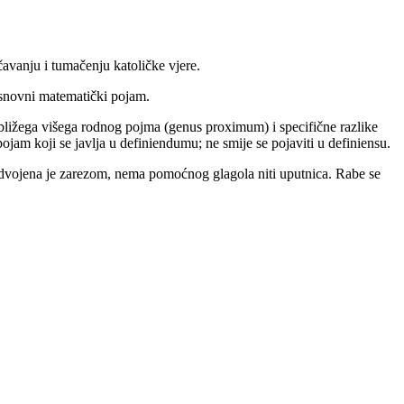
avanju i tumačenju katoličke vjere.
osnovni matematički pojam.
ajbližega višega rodnog pojma (genus proximum) i specifične razlike
 pojam koji se javlja u definiendumu; ne smije se pojaviti u definiensu.
 odvojena je zarezom, nema pomoćnog glagola niti uputnica. Rabe se