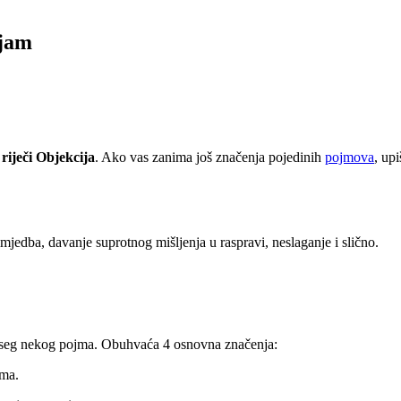
ojam
riječi Objekcija
. Ako vas zanima još značenja pojedinih
pojmova
, up
rimjedba, davanje suprotnog mišljenja u raspravi, neslaganje i slično.
doseg nekog pojma. Obuhvaća 4 osnovna značenja:
jma.