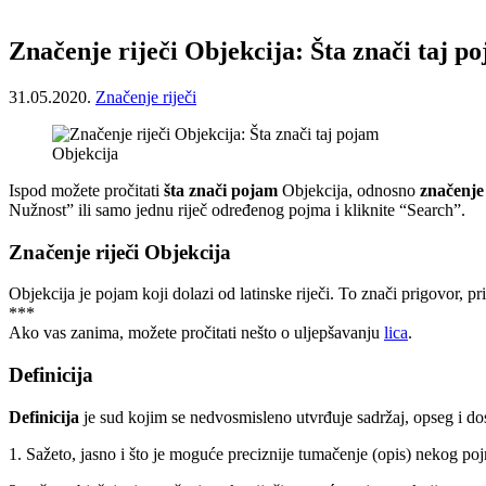
Značenje riječi Objekcija: Šta znači taj p
31.05.2020.
Značenje riječi
Objekcija
Ispod možete pročitati
šta znači pojam
Objekcija, odnosno
značenje 
Nužnost” ili samo jednu riječ određenog pojma i kliknite “Search”.
Značenje riječi Objekcija
Objekcija je pojam koji dolazi od latinske riječi. To znači prigovor, p
***
Ako vas zanima, možete pročitati nešto o uljepšavanju
lica
.
Definicija
Definicija
je sud kojim se nedvosmisleno utvrđuje sadržaj, opseg i 
1. Sažeto, jasno i što je moguće preciznije tumačenje (opis) nekog po