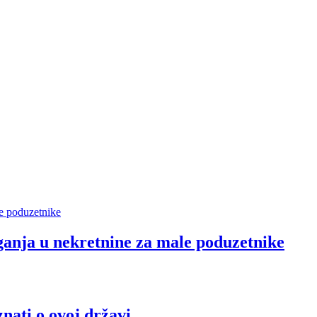
aganja u nekretnine za male poduzetnike
znati o ovoj državi