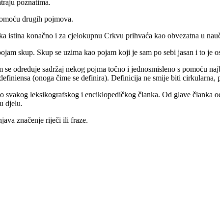
traju poznatima.
 pomoću drugih pojmova.
ka istina konačno i za cjelokupnu Crkvu prihvaća kao obvezatna u nauč
 pojam skup. Skup se uzima kao pojam koji je sam po sebi jasan i to je 
 kojim se određuje sadržaj nekog pojma točno i jednosmisleno s pomoću n
 definiensa (onoga čime se definira). Definicija ne smije biti cirkularna,
i dio svakog leksikografskog i enciklopedičkog članka. Od glave članka
u djelu.
java značenje riječi ili fraze.