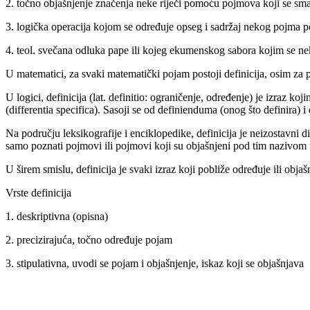
2. točno objašnjenje značenja neke riječi pomoću pojmova koji se sma
3. logička operacija kojom se određuje opseg i sadržaj nekog pojma
4. teol. svečana odluka pape ili kojeg ekumenskog sabora kojim se ne
U matematici, za svaki matematički pojam postoji definicija, osim za
U logici, definicija (lat. definitio: ograničenje, određenje) je izraz
(differentia specifica). Sasoji se od definienduma (onog što definira) i
Na području leksikografije i enciklopedike, definicija je neizostavn
samo poznati pojmovi ili pojmovi koji su objašnjeni pod tim nazivom 
U širem smislu, definicija je svaki izraz koji pobliže određuje ili objašn
Vrste definicija
1. deskriptivna (opisna)
2. precizirajuća, točno određuje pojam
3. stipulativna, uvodi se pojam i objašnjenje, iskaz koji se objašnjava