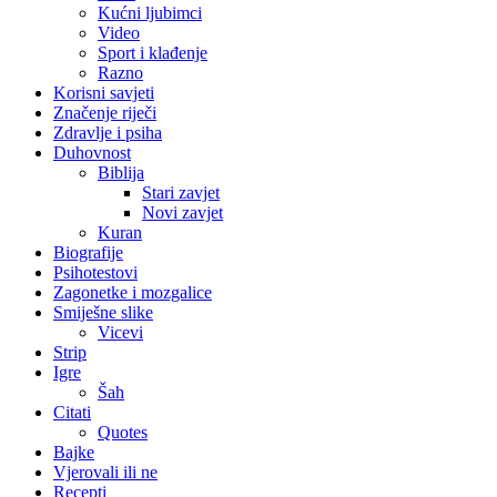
Kućni ljubimci
Video
Sport i klađenje
Razno
Korisni savjeti
Značenje riječi
Zdravlje i psiha
Duhovnost
Biblija
Stari zavjet
Novi zavjet
Kuran
Biografije
Psihotestovi
Zagonetke i mozgalice
Smiješne slike
Vicevi
Strip
Igre
Šah
Citati
Quotes
Bajke
Vjerovali ili ne
Recepti