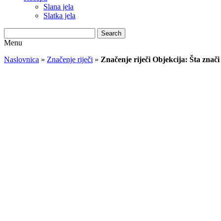
Slana jela
Slatka jela
Search
Menu
Naslovnica
»
Značenje riječi
»
Značenje riječi Objekcija: Šta znači