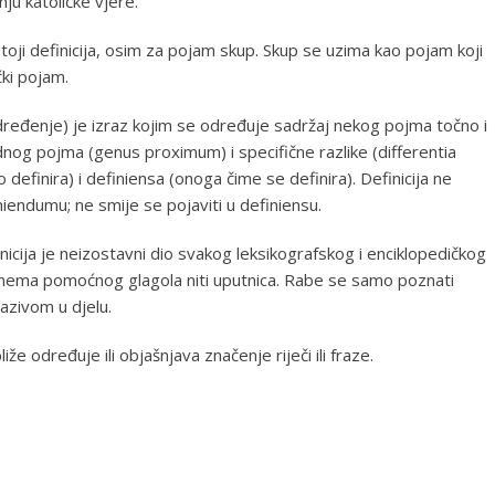
ju katoličke vjere.
oji definicija, osim za pojam skup. Skup se uzima kao pojam koji
čki pojam.
e, određenje) je izraz kojim se određuje sadržaj nekog pojma točno i
og pojma (genus proximum) i specifične razlike (differentia
 definira) i definiensa (onoga čime se definira). Definicija ne
finiendumu; ne smije se pojaviti u definiensu.
inicija je neizostavni dio svakog leksikografskog i enciklopedičkog
 nema pomoćnog glagola niti uputnica. Rabe se samo poznati
nazivom u djelu.
liže određuje ili objašnjava značenje riječi ili fraze.