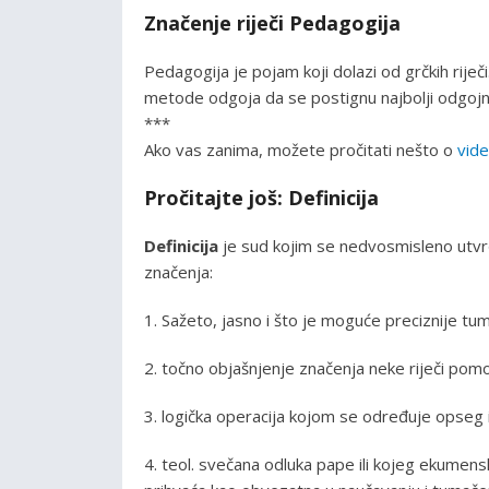
Značenje riječi Pedagogija
Pedagogija je pojam koji dolazi od grčkih rije
metode odgoja da se postignu najbolji odgojni 
***
Ako vas zanima, možete pročitati nešto o
vid
Pročitajte još: Definicija
Definicija
je sud kojim se nedvosmisleno utv
značenja:
1. Sažeto, jasno i što je moguće preciznije t
2. točno objašnjenje značenja neke riječi po
3. logička operacija kojom se određuje opseg
4. teol. svečana odluka pape ili kojeg ekumens