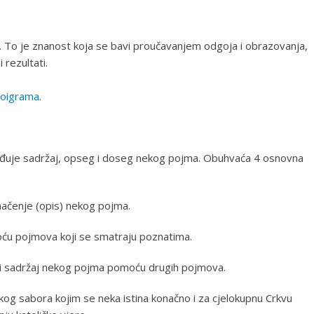
či. To je znanost koja se bavi proučavanjem odgoja i obrazovanja,
rezultati.
eoigrama
.
rđuje sadržaj, opseg i doseg nekog pojma. Obuhvaća 4 osnovna
umačenje (opis) nekog pojma.
moću pojmova koji se smatraju poznatima.
 i sadržaj nekog pojma pomoću drugih pojmova.
kog sabora kojim se neka istina konačno i za cjelokupnu Crkvu