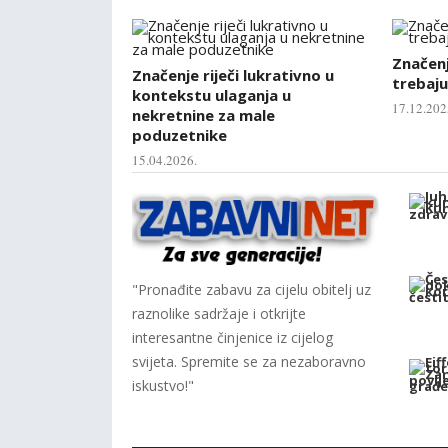
Značenje
Značenje riječi lukrativno u
trebaju
kontekstu ulaganja u
17.12.202
nekretnine za male
poduzetnike
15.04.2026.
"Pronađite zabavu za cijelu obitelj uz
raznolike sadržaje i otkrijte
interesantne činjenice iz cijelog
svijeta. Spremite se za nezaboravno
iskustvo!"