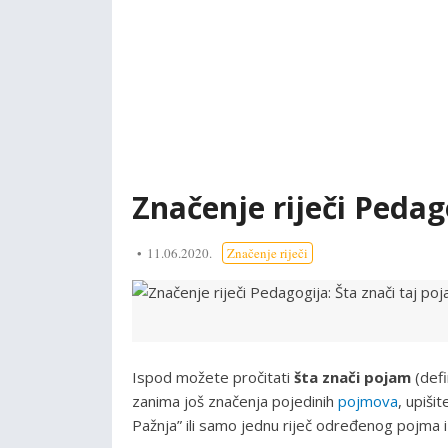
Značenje riječi Pedag
11.06.2020.
Značenje riječi
Ispod možete pročitati
šta znači pojam
(defi
zanima još značenja pojedinih
pojmova
, upiši
Pažnja” ili samo jednu riječ određenog pojma i 