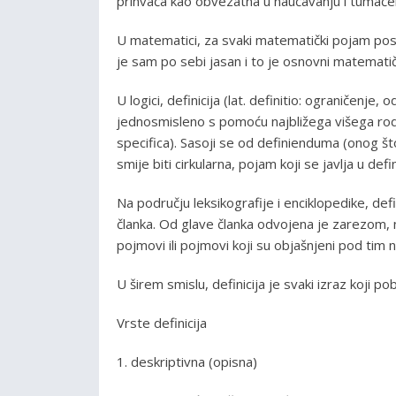
prihvaća kao obvezatna u naučavanju i tumačen
U matematici, za svaki matematički pojam post
je sam po sebi jasan i to je osnovni matemati
U logici, definicija (lat. definitio: ograničenj
jednosmisleno s pomoću najbližega višega rodn
specifica). Sasoji se od definienduma (onog što
smije biti cirkularna, pojam koji se javlja u de
Na području leksikografije i enciklopedike, def
članka. Od glave članka odvojena je zarezom,
pojmovi ili pojmovi koji su objašnjeni pod tim 
U širem smislu, definicija je svaki izraz koji pob
Vrste definicija
1. deskriptivna (opisna)