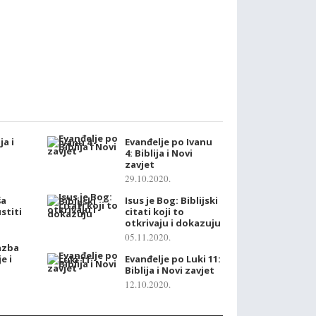
ja i
Evanđelje po Ivanu
4: Biblija i Novi
zavjet
29.10.2020.
a
ša
Isus je Bog: Biblijski
stiti
citati koji to
otkrivaju i dokazuju
05.11.2020.
azba
e i
Evanđelje po Luki 11:
Biblija i Novi zavjet
12.10.2020.