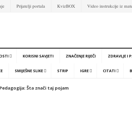
nje
Prijatelji portala
KvizBOX
Video instrukcije iz ma
OSTI
KORISNI SAVJETI
ZNAČENJE RIJEČI
ZDRAVLJE I 
CE
SMIJEŠNE SLIKE
STRIP
IGRE
CITATI
B
 Pedagogija: Šta znači taj pojam