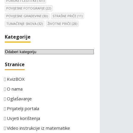
PORUKE I ČESTITKE
(101)
POVIJESNE FOTOGRAFIJE
(22)
POVIJESNE GRAĐEVINE
(30)
STRAŠNE PRIČE
(11)
TUMAČENJE SNOVA
(32)
ŽIVOTNE PRIČE
(28)
Kategorije
K
a
Stranice
t
e
KvizBOX
g
o
O nama
r
Oglašavanje
i
Prijatelji portala
j
e
Uvjeti korištenja
Video instrukcije iz matematike