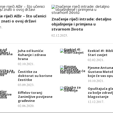
 riječi Alžir – što učenici
Značenje riječi intrade: detaljno
 znati o ovoj državi
objašnjenje i primjena u
5.
stvarnom životu
02.12.2025.
Juha od kunića:
Ezekiel 41: Bibli
Kuhanje i zdrava
Stari zavjet
hrana
02.02.2021.
02.10.2021.
Pjesme Antun
Čestitke za
Gustava Mato
doktorat su korisne
koje će vas opu
čestitke
10.10.2021.
03.09.2023.
Opuštajuća gl
Eiffelov toranj:
za bolje zdravlj
Zanimljive povijesne
blagostanje
građevine
12.12.2017.
02.06.2020.