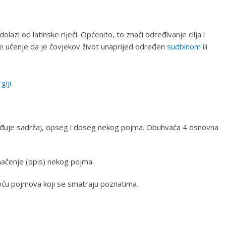
lazi od latinske riječi. Općenito, to znači određivanje cilja i
o je učenje da je čovjekov život unaprijed određen
sudbinom
ili
giji
.
rđuje sadržaj, opseg i doseg nekog pojma. Obuhvaća 4 osnovna
umačenje (opis) nekog pojma.
moću pojmova koji se smatraju poznatima.