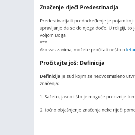
Značenje riječi Predestinacija
Predestinacija ili predodređenje je pojam koji do
upravljanje da se do njega dođe. U religiji, t
voljom Boga.
***
Ako vas zanima, možete pročitati nešto o
letar
Pročitajte još: Definicija
Definicija
je sud kojim se nedvosmisleno utv
značenja:
1. Sažeto, jasno i što je moguće preciznije t
2. točno objašnjenje značenja neke riječi po