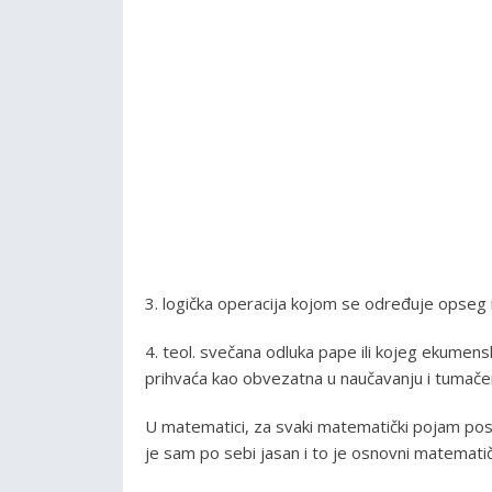
3. logička operacija kojom se određuje opseg
4. teol. svečana odluka pape ili kojeg ekumens
prihvaća kao obvezatna u naučavanju i tumačen
U matematici, za svaki matematički pojam post
je sam po sebi jasan i to je osnovni matemati