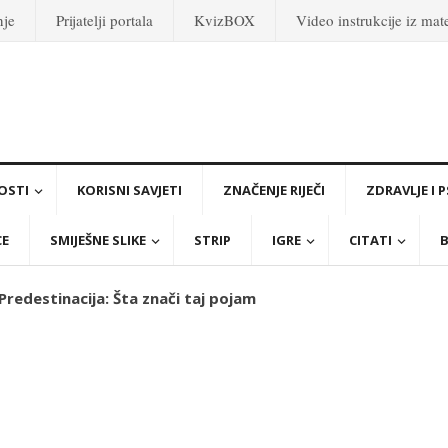
nje
Prijatelji portala
KvizBOX
Video instrukcije iz ma
OSTI
KORISNI SAVJETI
ZNAČENJE RIJEČI
ZDRAVLJE I 
CE
SMIJEŠNE SLIKE
STRIP
IGRE
CITATI
B
 Predestinacija: Šta znači taj pojam