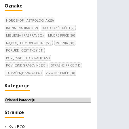
Oznake
HOROSKOP I ASTROLOGIJA
(25)
IMENA I NADIMCI
(62)
KAKO LAKŠE UČITI
(7)
MIŠLJENJA I RASPRAVE
(2)
MUDRE PRIČE
(30)
NAJBOLJI FILMOVI ONLINE
(55)
POEZIJA
(38)
PORUKE I ČESTITKE
(101)
POVIJESNE FOTOGRAFIJE
(22)
POVIJESNE GRAĐEVINE
(30)
STRAŠNE PRIČE
(11)
TUMAČENJE SNOVA
(32)
ŽIVOTNE PRIČE
(28)
Kategorije
K
a
Stranice
t
e
KvizBOX
g