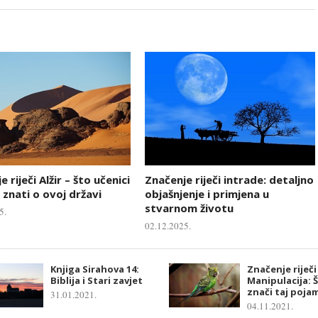
 riječi Alžir – što učenici
Značenje riječi intrade: detaljno
 znati o ovoj državi
objašnjenje i primjena u
stvarnom životu
5.
02.12.2025.
Knjiga Sirahova 14:
Značenje riječi
Biblija i Stari zavjet
Manipulacija: 
znači taj poja
31.01.2021.
04.11.2021.