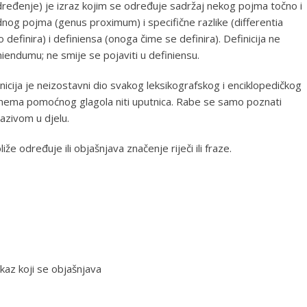
e, određenje) je izraz kojim se određuje sadržaj nekog pojma točno i
og pojma (genus proximum) i specifične razlike (differentia
 definira) i definiensa (onoga čime se definira). Definicija ne
finiendumu; ne smije se pojaviti u definiensu.
inicija je neizostavni dio svakog leksikografskog i enciklopedičkog
 nema pomoćnog glagola niti uputnica. Rabe se samo poznati
nazivom u djelu.
liže određuje ili objašnjava značenje riječi ili fraze.
skaz koji se objašnjava