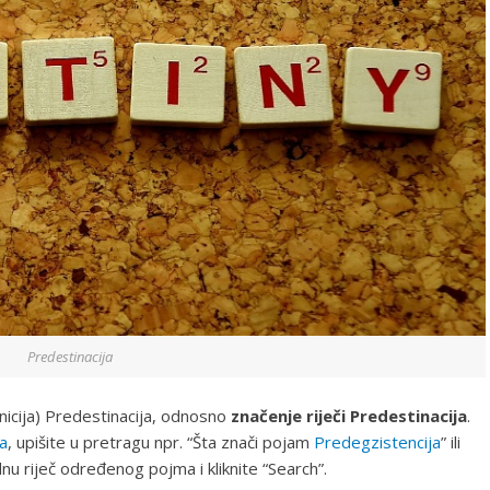
Predestinacija
nicija) Predestinacija, odnosno
značenje riječi Predestinacija
.
a
, upišite u pretragu npr. “Šta znači pojam
Predegzistencija
” ili
nu riječ određenog pojma i kliknite “Search”.