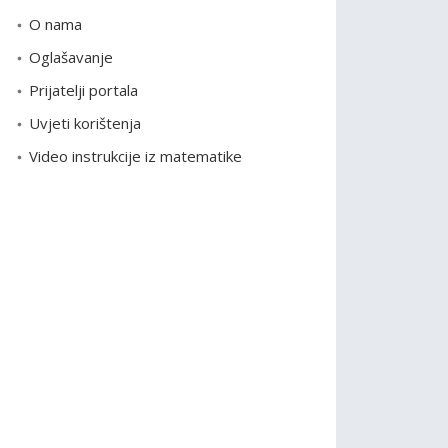
o
O nama
r
Oglašavanje
i
Prijatelji portala
j
e
Uvjeti korištenja
Video instrukcije iz matematike