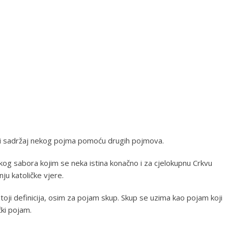
 i sadržaj nekog pojma pomoću drugih pojmova.
kog sabora kojim se neka istina konačno i za cjelokupnu Crkvu
ju katoličke vjere.
oji definicija, osim za pojam skup. Skup se uzima kao pojam koji
čki pojam.