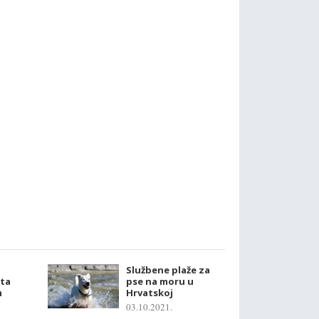
Službene plaže za
Šta
pse na moru u
m
Hrvatskoj
03.10.2021.