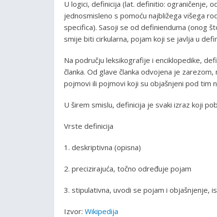
U logici, definicija (lat. definitio: ograničenj
jednosmisleno s pomoću najbližega višega rodn
specifica). Sasoji se od definienduma (onog što
smije biti cirkularna, pojam koji se javlja u de
Na području leksikografije i enciklopedike, def
članka. Od glave članka odvojena je zarezom,
pojmovi ili pojmovi koji su objašnjeni pod tim 
U širem smislu, definicija je svaki izraz koji pob
Vrste definicija
1. deskriptivna (opisna)
2. precizirajuća, točno određuje pojam
3. stipulativna, uvodi se pojam i objašnjenje, i
Izvor:
Wikipedija