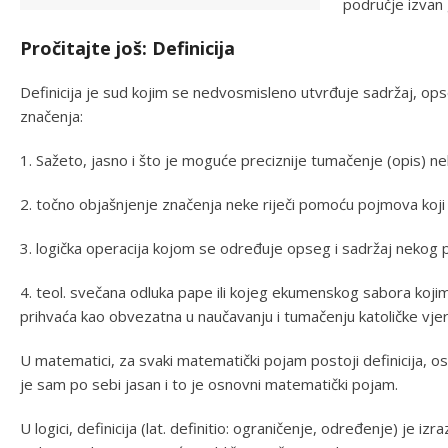
područje izvan 
Pročitajte još: Definicija
Definicija je sud kojim se nedvosmisleno utvrđuje sadržaj, 
značenja:
1. Sažeto, jasno i što je moguće preciznije tumačenje (opis) n
2. točno objašnjenje značenja neke riječi pomoću pojmova koj
3. logička operacija kojom se određuje opseg i sadržaj neko
4. teol. svečana odluka pape ili kojeg ekumenskog sabora kojim
prihvaća kao obvezatna u naučavanju i tumačenju katoličke vjer
U matematici, za svaki matematički pojam postoji definicija, 
je sam po sebi jasan i to je osnovni matematički pojam.
U logici, definicija (lat. definitio: ograničenje, određenje) je 