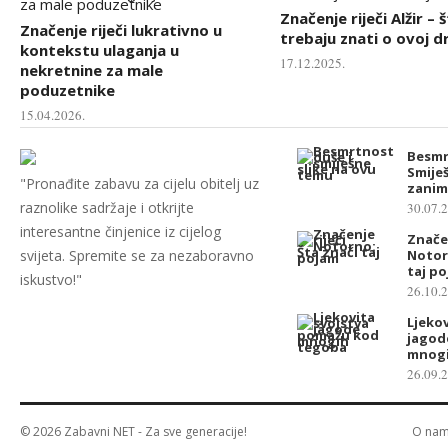
Značenje riječi Alžir – 
Značenje riječi lukrativno u
trebaju znati o ovoj d
kontekstu ulaganja u
17.12.2025.
nekretnine za male
poduzetnike
15.04.2026.
Besmr
Smiješ
"Pronađite zabavu za cijelu obitelj uz
zaniml
raznolike sadržaje i otkrijte
30.07.
interesantne činjenice iz cijelog
Značen
svijeta. Spremite se za nezaboravno
Notor
taj p
iskustvo!"
26.10.
Ljekov
jagod
mnogi
26.09.
© 2026
Zabavni NET
- Za sve generacije!
O na