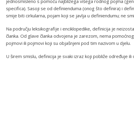
jednosmisleno s pomoću najbližega višega rodnog pojma (genus 
specifica). Sasoji se od definienduma (onog što definira) i defi
smije biti cirkularna, pojam koji se javlja u definiendumu; ne smi
Na području leksikografije i enciklopedike, definicija je neizos
članka. Od glave članka odvojena je zarezom, nema pomoćnog g
pojmovi ili pojmovi koji su objašnjeni pod tim nazivom u djelu.
U širem smislu, definicija je svaki izraz koji pobliže određuje ili 