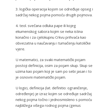
3. logička operacija kojom se određuje opseg i
sadržaj nekog pojma pomoću drugih pojmova.
4. teol. svečana odluka pape ili kojeg
ekumenskog sabora kojim se neka istina
konačno i za cjelokupnu Crkvu prihvaća kao
obvezatna u naučavanju i tumačenju katoličke
vjere.
U matematici, za svaki matematički pojam
postoji definicija, osim za pojam skup. Skup se
uzima kao pojam koji je sam po sebi jasan i to
je osnovni matematički pojam.
U logici, definicija (lat. definitio: ograničenje,
određenje) je izraz kojim se određuje sadržaj
nekog pojma točno i jednosmisleno s pomoću
najbližega višega rodnog pojma (genus