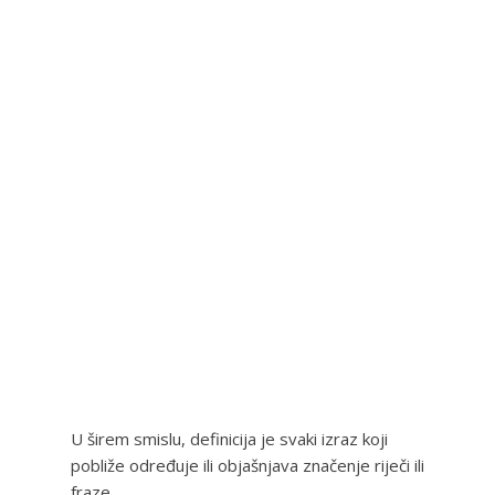
U širem smislu, definicija je svaki izraz koji
pobliže određuje ili objašnjava značenje riječi ili
fraze.