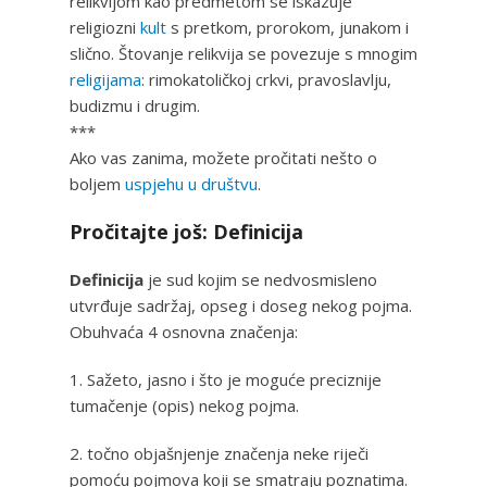
relikvijom kao predmetom se iskazuje
religiozni
kult
s pretkom, prorokom, junakom i
slično. Štovanje relikvija se povezuje s mnogim
religijama
: rimokatoličkoj crkvi, pravoslavlju,
budizmu i drugim.
***
Ako vas zanima, možete pročitati nešto o
boljem
uspjehu u društvu
.
Pročitajte još: Definicija
Definicija
je sud kojim se nedvosmisleno
utvrđuje sadržaj, opseg i doseg nekog pojma.
Obuhvaća 4 osnovna značenja:
1. Sažeto, jasno i što je moguće preciznije
tumačenje (opis) nekog pojma.
2. točno objašnjenje značenja neke riječi
pomoću pojmova koji se smatraju poznatima.