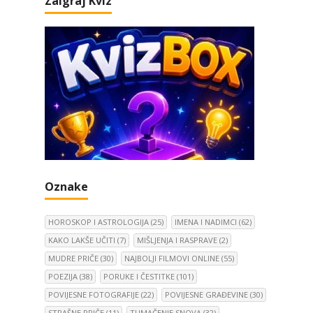
Zaigraj Kviz
Oznake
HOROSKOP I ASTROLOGIJA
(25)
IMENA I NADIMCI
(62)
KAKO LAKŠE UČITI
(7)
MIŠLJENJA I RASPRAVE
(2)
MUDRE PRIČE
(30)
NAJBOLJI FILMOVI ONLINE
(55)
POEZIJA
(38)
PORUKE I ČESTITKE
(101)
POVIJESNE FOTOGRAFIJE
(22)
POVIJESNE GRAĐEVINE
(30)
STRAŠNE PRIČE
(11)
TUMAČENJE SNOVA
(32)