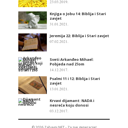
23.03.2019.
Knjiga o Jobu 14: Biblija i Stari
zavjet
31.01.2021.
Jeremija 22: Biblija i Stari zavjet
07.02.2021.
Sveti Arkanđeo Mihael:
Pobjeda nad Zlom
14.12.2017.
Psalmi 11 i 12: Biblija i Stari
zavjet
13.01.2021.
Krvavi dijamant: NADA i
nesreća koju donosi
03.12.2017.
© 2026
Zabavni NET
- Za sve generacije!