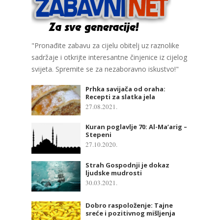
"Pronađite zabavu za cijelu obitelj uz raznolike
sadržaje i otkrijte interesantne činjenice iz cijelog
svijeta. Spremite se za nezaboravno iskustvo!"
Prhka savijača od oraha:
Recepti za slatka jela
27.08.2021.
Kuran poglavlje 70: Al-Ma’arig –
Stepeni
27.10.2020.
Strah Gospodnji je dokaz
ljudske mudrosti
30.03.2021.
Dobro raspoloženje: Tajne
sreće i pozitivnog mišljenja