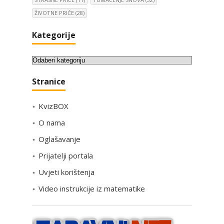
ŽIVOTNE PRIČE
(28)
Kategorije
K
a
Stranice
t
e
KvizBOX
g
o
O nama
r
Oglašavanje
i
Prijatelji portala
j
e
Uvjeti korištenja
Video instrukcije iz matematike