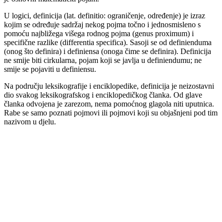
U logici, definicija (lat. definitio: ograničenje, određenje) je izraz
kojim se određuje sadržaj nekog pojma točno i jednosmisleno s
pomoću najbližega višega rodnog pojma (genus proximum) i
specifične razlike (differentia specifica). Sasoji se od definienduma
(onog što definira) i definiensa (onoga čime se definira). Definicija
ne smije biti cirkularna, pojam koji se javlja u definiendumu; ne
smije se pojaviti u definiensu.
Na području leksikografije i enciklopedike, definicija je neizostavni
dio svakog leksikografskog i enciklopedičkog članka. Od glave
članka odvojena je zarezom, nema pomoćnog glagola niti uputnica.
Rabe se samo poznati pojmovi ili pojmovi koji su objašnjeni pod tim
nazivom u djelu.