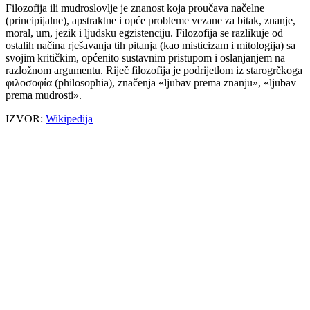
Filozofija ili mudroslovlje je znanost koja proučava načelne
(principijalne), apstraktne i opće probleme vezane za bitak, znanje,
moral, um, jezik i ljudsku egzistenciju. Filozofija se razlikuje od
ostalih načina rješavanja tih pitanja (kao misticizam i mitologija) sa
svojim kritičkim, općenito sustavnim pristupom i oslanjanjem na
razložnom argumentu. Riječ filozofija je podrijetlom iz starogrčkoga
φιλοσοφία (philosophia), značenja «ljubav prema znanju», «ljubav
prema mudrosti».
IZVOR:
Wikipedija