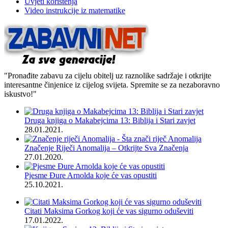
Uvjeti korištenja
Video instrukcije iz matematike
"Pronađite zabavu za cijelu obitelj uz raznolike sadržaje i otkrijte
interesantne činjenice iz cijelog svijeta. Spremite se za nezaboravno
iskustvo!"
Druga knjiga o Makabejcima 13: Biblija i Stari zavjet
28.01.2021.
Značenje Riječi Anomalija – Otkrijte Sva Značenja
27.01.2020.
Pjesme Đure Arnolda koje će vas opustiti
25.10.2021.
Citati Maksima Gorkog koji će vas sigurno oduševiti
17.01.2022.