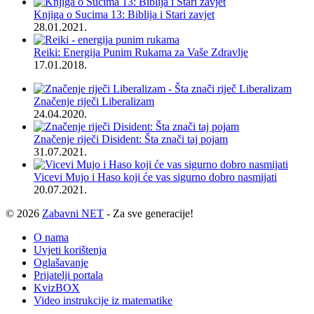
Knjiga o Sucima 13: Biblija i Stari zavjet
28.01.2021.
Reiki: Energija Punim Rukama za Vaše Zdravlje
17.01.2018.
Značenje riječi Liberalizam
24.04.2020.
Značenje riječi Disident: Šta znači taj pojam
31.07.2021.
Vicevi Mujo i Haso koji će vas sigurno dobro nasmijati
20.07.2021.
© 2026
Zabavni NET
- Za sve generacije!
O nama
Uvjeti korištenja
Oglašavanje
Prijatelji portala
KvizBOX
Video instrukcije iz matematike