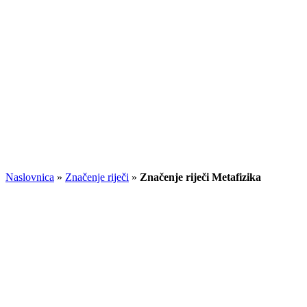
Naslovnica
»
Značenje riječi
»
Značenje riječi Metafizika