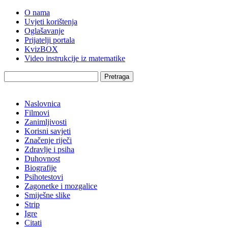
O nama
Uvjeti korištenja
Oglašavanje
Prijatelji portala
KvizBOX
Video instrukcije iz matematike
Pretraga
Naslovnica
Filmovi
Zanimljivosti
Korisni savjeti
Značenje riječi
Zdravlje i psiha
Duhovnost
Biografije
Psihotestovi
Zagonetke i mozgalice
Smiješne slike
Strip
Igre
Citati