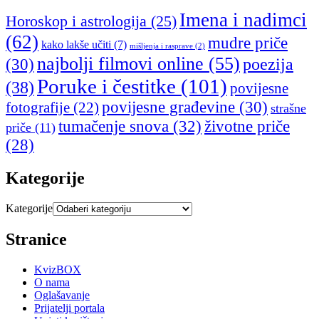
Imena i nadimci
Horoskop i astrologija
(25)
(62)
mudre priče
kako lakše učiti
(7)
mišljenja i rasprave
(2)
najbolji filmovi online
(55)
poezija
(30)
Poruke i čestitke
(101)
(38)
povijesne
povijesne građevine
(30)
fotografije
(22)
strašne
tumačenje snova
(32)
životne priče
priče
(11)
(28)
Kategorije
Kategorije
Stranice
KvizBOX
O nama
Oglašavanje
Prijatelji portala