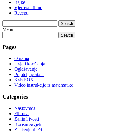
Bajke
Vjerovali ili ne
Recepti
Search
Menu
Search
Pages
O nama
Uvjeti korištenja
Oglašavanje
Prijatelji portala
KvizBOX
Video instrukcije iz matematike
Categories
Naslovnica
Filmovi
Zanimljivosti
Korisni savjeti
Značenje riječi