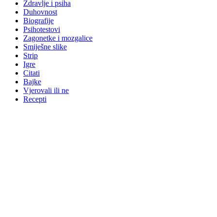
Zdravlje i psiha
Duhovnost
Biografije
Psihotestovi
Zagonetke i mozgalice
Smiješne slike
Strip
Igre
Citati
Bajke
Vjerovali ili ne
Recepti