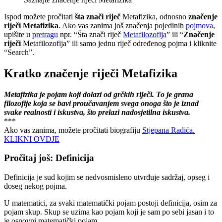
Ispod možete pročitati
šta znači riječ
Metafizika, odnosno
značenje
riječi Metafizika
. Ako vas zanima još značenja pojedinih
pojmova
,
upišite u
pretragu
npr. “Šta znači riječ
Metafilozofija
” ili “
Značenje
riječi
Metafilozofija” ili samo jednu riječ određenog pojma i kliknite
“Search”.
Kratko značenje riječi Metafizika
Metafizika je pojam koji dolazi od grčkih riječi. To je grana
filozofije koja se bavi proučavanjem svega onoga što je iznad
svake realnosti i iskustva, što prelazi nadosjetilna iskustva.
***
Ako vas zanima, možete pročitati biografiju
Stjepana Radića.
KLIKNI OVDJE
Pročitaj još: Definicija
Definicija je sud kojim se nedvosmisleno utvrđuje sadržaj, opseg i
doseg nekog pojma.
U matematici, za svaki matematički pojam postoji definicija, osim za
pojam skup. Skup se uzima kao pojam koji je sam po sebi jasan i to
je osnovni matematički pojam.