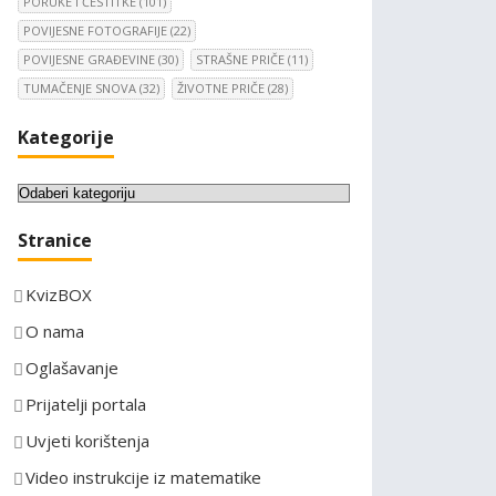
PORUKE I ČESTITKE
(101)
POVIJESNE FOTOGRAFIJE
(22)
POVIJESNE GRAĐEVINE
(30)
STRAŠNE PRIČE
(11)
TUMAČENJE SNOVA
(32)
ŽIVOTNE PRIČE
(28)
Kategorije
K
a
Stranice
t
e
KvizBOX
g
o
O nama
r
Oglašavanje
i
Prijatelji portala
j
e
Uvjeti korištenja
Video instrukcije iz matematike