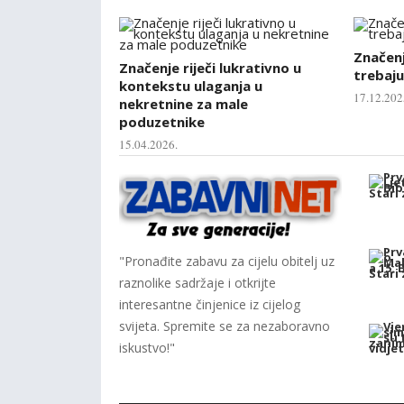
Značenje
Značenje riječi lukrativno u
trebaju
kontekstu ulaganja u
17.12.202
nekretnine za male
poduzetnike
15.04.2026.
"Pronađite zabavu za cijelu obitelj uz
raznolike sadržaje i otkrijte
interesantne činjenice iz cijelog
svijeta. Spremite se za nezaboravno
iskustvo!"