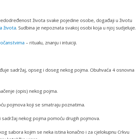
predodređenost života svake pojedine osobe, događaji u životu
a života
. Sudbina je nepoznata svakoj osobi koja u njoj sudjeluje.
ročanstvima
– ritualu, znanju i intuiciji.
rđuje sadržaj, opseg i doseg nekog pojma. Obuhvaća 4 osnovna
umačenje (opis) nekog pojma.
moću pojmova koji se smatraju poznatima.
 i sadržaj nekog pojma pomoću drugih pojmova.
kog sabora kojim se neka istina konačno i za cjelokupnu Crkvu