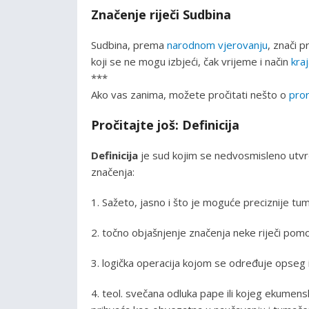
Značenje riječi Sudbina
Sudbina, prema
narodnom vjerovanju
, znači 
koji se ne mogu izbjeći, čak vrijeme i način
kraj
***
Ako vas zanima, možete pročitati nešto o
pro
Pročitajte još: Definicija
Definicija
je sud kojim se nedvosmisleno utv
značenja:
1. Sažeto, jasno i što je moguće preciznije t
2. točno objašnjenje značenja neke riječi po
3. logička operacija kojom se određuje opseg
4. teol. svečana odluka pape ili kojeg ekumens