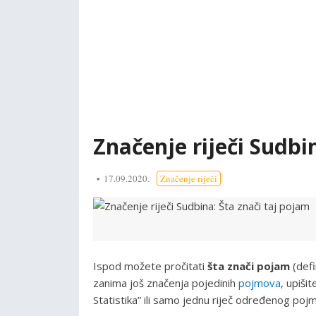
Značenje riječi Sudbi
17.09.2020.
Značenje riječi
Ispod možete pročitati
šta znači pojam
(defi
zanima još značenja pojedinih
pojmova
, upiši
Statistika” ili samo jednu riječ određenog pojma