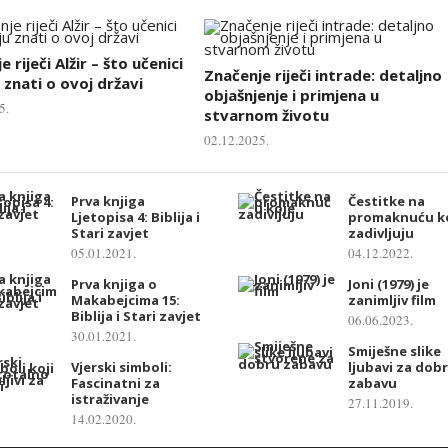
 riječi Alžir – što učenici
Značenje riječi intrade: detaljno
 znati o ovoj državi
objašnjenje i primjena u
5.
stvarnom životu
02.12.2025.
Prva knjiga
Čestitke na
Ljetopisa 4: Biblija i
promaknuću k
Stari zavjet
zadivljuju
05.01.2021.
04.12.2022.
Prva knjiga o
Joni (1979) je
Makabejcima 15:
zanimljiv film
Biblija i Stari zavjet
06.06.2023.
30.01.2021.
Smiješne slike
Vjerski simboli:
ljubavi za dob
Fascinatni za
zabavu
istraživanje
27.11.2019.
14.02.2020.