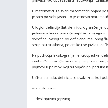
prihvaća kao obvezatna u naučavanju i tumačen
U matematici, za svaki matematički pojam post
je sam po sebi jasan i to je osnovni matemati
U logici, definicija (lat. definitio: ograničenj
jednosmisleno s pomoću najbližega višega rodn
specifica). Sasoji se od definienduma (onog što
smije biti cirkularna, pojam koji se javlja u de
Na području leksikografije i enciklopedike, def
članka. Od glave članka odvojena je zarezom,
pojmovi ili pojmovi koji su objašnjeni pod tim 
U širem smislu, definicija je svaki izraz koji pob
Vrste definicija
1. deskriptivna (opisna)