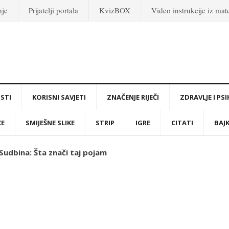
nje
Prijatelji portala
KvizBOX
Video instrukcije iz ma
STI
KORISNI SAVJETI
ZNAČENJE RIJEČI
ZDRAVLJE I PS
CE
SMIJEŠNE SLIKE
STRIP
IGRE
CITATI
BAJ
 Sudbina: Šta znači taj pojam