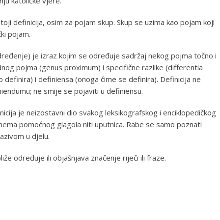
ju katoličke vjere.
oji definicija, osim za pojam skup. Skup se uzima kao pojam koji
čki pojam.
e, određenje) je izraz kojim se određuje sadržaj nekog pojma točno i
og pojma (genus proximum) i specifične razlike (differentia
 definira) i definiensa (onoga čime se definira). Definicija ne
finiendumu; ne smije se pojaviti u definiensu.
inicija je neizostavni dio svakog leksikografskog i enciklopedičkog
 nema pomoćnog glagola niti uputnica. Rabe se samo poznati
nazivom u djelu.
liže određuje ili objašnjava značenje riječi ili fraze.