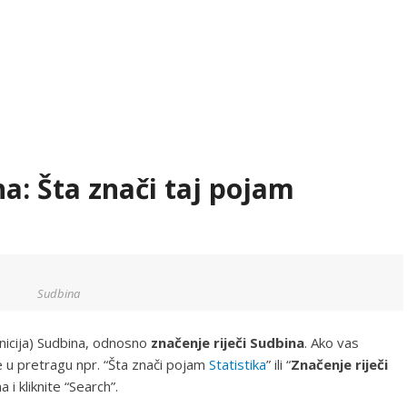
na: Šta znači taj pojam
Sudbina
nicija) Sudbina, odnosno
značenje riječi Sudbina
. Ako vas
te u pretragu npr. “Šta znači pojam
Statistika
” ili “
Značenje riječi
 i kliknite “Search”.