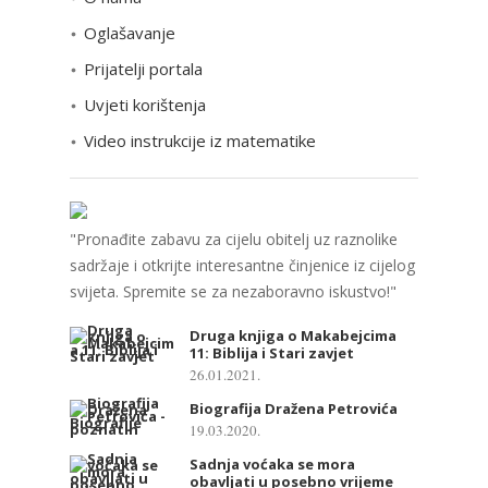
r
Oglašavanje
i
Prijatelji portala
j
e
Uvjeti korištenja
Video instrukcije iz matematike
"Pronađite zabavu za cijelu obitelj uz raznolike
sadržaje i otkrijte interesantne činjenice iz cijelog
svijeta. Spremite se za nezaboravno iskustvo!"
Druga knjiga o Makabejcima
11: Biblija i Stari zavjet
26.01.2021.
Biografija Dražena Petrovića
19.03.2020.
Sadnja voćaka se mora
obavljati u posebno vrijeme