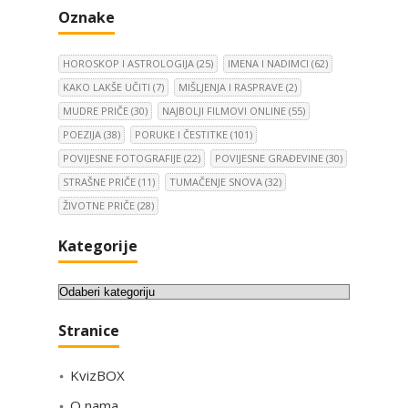
Oznake
HOROSKOP I ASTROLOGIJA
(25)
IMENA I NADIMCI
(62)
KAKO LAKŠE UČITI
(7)
MIŠLJENJA I RASPRAVE
(2)
MUDRE PRIČE
(30)
NAJBOLJI FILMOVI ONLINE
(55)
POEZIJA
(38)
PORUKE I ČESTITKE
(101)
POVIJESNE FOTOGRAFIJE
(22)
POVIJESNE GRAĐEVINE
(30)
STRAŠNE PRIČE
(11)
TUMAČENJE SNOVA
(32)
ŽIVOTNE PRIČE
(28)
Kategorije
K
a
Stranice
t
e
KvizBOX
g
o
O nama