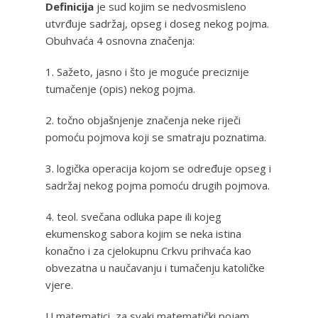
Definicija
je sud kojim se nedvosmisleno
utvrđuje sadržaj, opseg i doseg nekog pojma.
Obuhvaća 4 osnovna značenja:
1. Sažeto, jasno i što je moguće preciznije
tumačenje (opis) nekog pojma.
2. točno objašnjenje značenja neke riječi
pomoću pojmova koji se smatraju poznatima.
3. logička operacija kojom se određuje opseg i
sadržaj nekog pojma pomoću drugih pojmova.
4. teol. svečana odluka pape ili kojeg
ekumenskog sabora kojim se neka istina
konačno i za cjelokupnu Crkvu prihvaća kao
obvezatna u naučavanju i tumačenju katoličke
vjere.
U matematici, za svaki matematički pojam