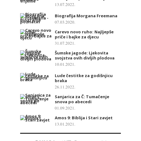
13.07.2022.
Biografija Morgana Freemana
07.03.2020.
Carevo novo ruho: Najljepše
priče i bajke za djecu
31.07.2021.
Šumske jagode: Ljekovita
svojstva ovih divljih plodova
10.01.2021.
Lude čestitke za godišnjicu
braka
26.11.2022.
Sanjarica za Č: Tumačenje
snova po abecedi
01.09.2021.
Amos 9: Biblija i Stari zavjet
13.01.2021.