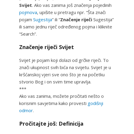
Svijet
. Ako vas zanima još značenja pojedinih
pojmova
, upišite u pretragu npr. “Šta znači
pojam
Sugestija
” ili “
Značenje riječi
Sugestija”
ili samo jednu riječ određenog pojma i kliknite
“Search”.
Značenje riječi Svijet
Svijet je pojam koji dolazi od grčke riječi. To
znači ukupnost svih bića na svijetu. Svijet je u
kršćanskoj vjeri sve ono što je na početku
stvorio Bog i on svim time upravlja.
***
Ako vas zanima, možete pročitati nešto o
korisnim savjetima kako provesti
godišnji
odmor
.
Pročitajte još: Definicija