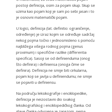
postoji definicija, osim za pojam skup. Skup se
uzima kao pojam koji je sam po sebi jasan i to
je osnovni matematički pojam.
U logici, definicija (lat. definitio: ograničenje,
određenje) je izraz kojim se određuje sadržaj
nekog pojma točno i jednosmisleno s pomoću
najbližega višega rodnog pojma (genus
proximum) i specifične razlike (differentia
specifica). Sasoji se od definienduma (onog
što definira) i definiensa (onoga čime se
definira). Definicija ne smije biti cirkularna,
pojam koji se javlja u definiendumu; ne smije
se pojaviti u definiensu.
Na području leksikografije i enciklopedike,
definicija je neizostavni dio svakog
leksikografskog i enciklopedičkog članka. Od
glave članka odvojena je zarezom, nema