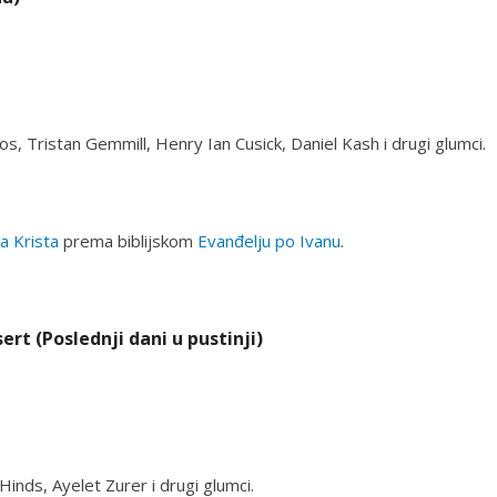
, Tristan Gemmill, Henry Ian Cusick, Daniel Kash i drugi glumci.
a Krista
prema biblijskom
Evanđelju po Ivanu
.
sert (Poslednji dani u pustinji)
nds, Ayelet Zurer i drugi glumci.