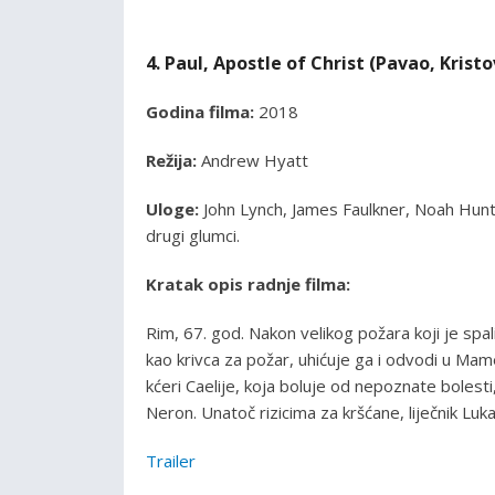
4. Paul, Apostle of Christ (Pavao, Krist
Godina filma:
2018
Režija:
Andrew Hyatt
Uloge:
John Lynch, James Faulkner, Noah Hun
drugi glumci.
Kratak opis radnje filma:
Rim, 67. god. Nakon velikog požara koji je spal
kao krivca za požar, uhićuje ga i odvodi u Mam
kćeri Caelije, koja boluje od nepoznate bolesti
Neron. Unatoč rizicima za kršćane, liječnik Luk
Trailer