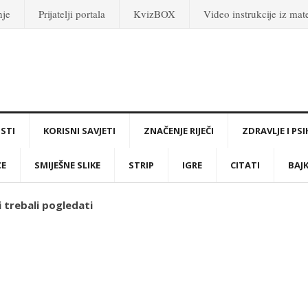
nje
Prijatelji portala
KvizBOX
Video instrukcije iz ma
STI
KORISNI SAVJETI
ZNAČENJE RIJEČI
ZDRAVLJE I PS
CE
SMIJEŠNE SLIKE
STRIP
IGRE
CITATI
BAJ
bi trebali pogledati