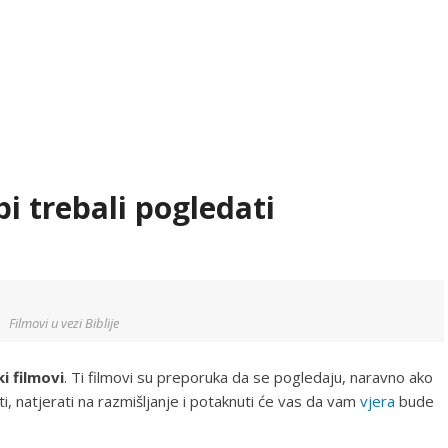
 bi trebali pogledati
Filmovi u vezi Biblije
ki filmovi
. Ti filmovi su preporuka da se pogledaju, naravno ako
ti, natjerati na razmišljanje i potaknuti će vas da vam
vjera
bude