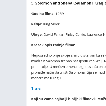
5. Solomon and Sheba (Salamon i Kralji
Godina filma:
1959
Režija:
King Vidor
Uloge:
David Farrar, Finlay Currie, Laurence Nai
Kratak opis radnje filma:
Neposredno prije svoje smrti u starom Izrae
mlađi sin Salomon trebao naslijediti kao kralj. 
prijestolje. U međuvremenu, egipatski faron pr
pronađe način da uništi Salomona, čija se mud
monarhima u regiji.
Trailer
Koji su vama najbolji biblijski filmovi? M