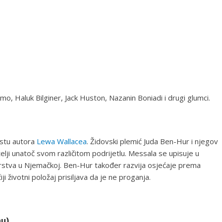
o, Haluk Bilginer, Jack Huston, Nazanin Boniadi i drugi glumci.
istu autora
Lewa Wallacea
. Židovski plemić Juda Ben-Hur i njegov
telji unatoč svom različitom podrijetlu. Messala se upisuje u
arstva u Njemačkoj. Ben-Hur također razvija osjećaje prema
iji životni položaj prisiljava da je ne proganja.
nu)