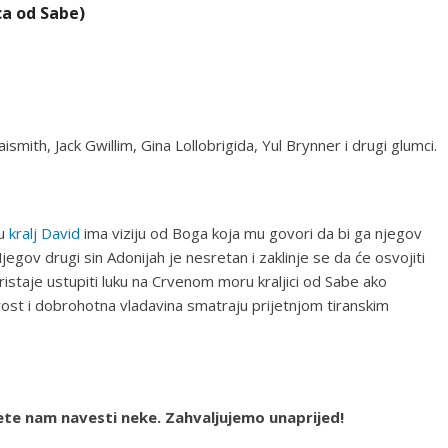
ca od Sabe)
smith, Jack Gwillim, Gina Lollobrigida, Yul Brynner i drugi glumci.
lu
kralj David
ima viziju od Boga koja mu govori da bi ga njegov
Njegov drugi sin Adonijah je nesretan i zaklinje se da će osvojiti
istaje ustupiti luku na Crvenom moru kraljici od Sabe ako
rost i dobrohotna vladavina smatraju prijetnjom tiranskim
ožete nam navesti neke. Zahvaljujemo unaprijed!