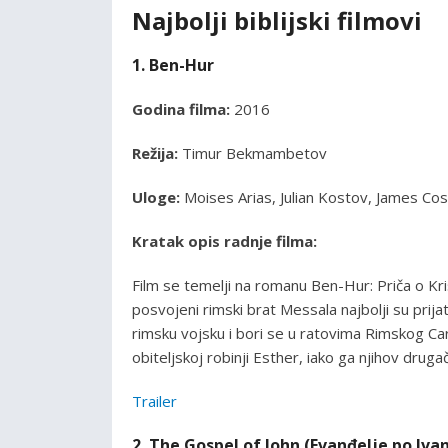
Najbolji biblijski filmovi
1. Ben-Hur
Godina filma:
2016
Režija:
Timur Bekmambetov
Uloge:
Moises Arias, Julian Kostov, James Cosm
Kratak opis radnje filma:
Film se temelji na romanu Ben-Hur: Priča o Kr
posvojeni rimski brat Messala najbolji su prija
rimsku vojsku i bori se u ratovima Rimskog C
obiteljskoj robinji Esther, iako ga njihov drugač
Trailer
2. The Gospel of John (Evanđelje po Iva