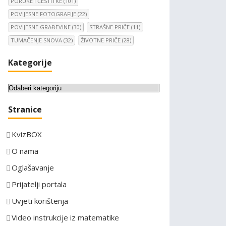
PORUKE I ČESTITKE
(101)
POVIJESNE FOTOGRAFIJE
(22)
POVIJESNE GRAĐEVINE
(30)
STRAŠNE PRIČE
(11)
TUMAČENJE SNOVA
(32)
ŽIVOTNE PRIČE
(28)
Kategorije
K
a
Stranice
t
e
KvizBOX
g
o
O nama
r
Oglašavanje
i
Prijatelji portala
j
e
Uvjeti korištenja
Video instrukcije iz matematike