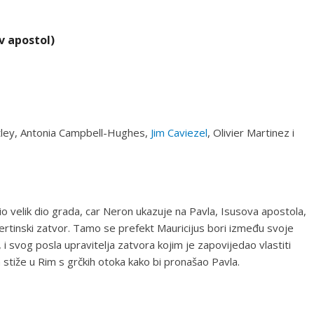
ov apostol)
tley, Antonia Campbell-Hughes,
Jim Caviezel
, Olivier Martinez i
io velik dio grada, car Neron ukazuje na Pavla, Isusova apostola,
ertinski zatvor. Tamo se prefekt Mauricijus bori između svoje
, i svog posla upravitelja zatvora kojim je zapovijedao vlastiti
a stiže u Rim s grčkih otoka kako bi pronašao Pavla.